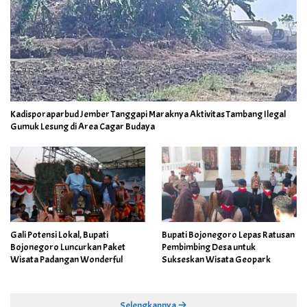
Kadisporaparbud Jember Tanggapi Maraknya Aktivitas Tambang Ilegal
Gumuk Lesung di Area Cagar Budaya
Gali Potensi Lokal, Bupati
Bupati Bojonegoro Lepas Ratusan
Bojonegoro Luncurkan Paket
Pembimbing Desa untuk
Wisata Padangan Wonderful
Sukseskan Wisata Geopark
Selengkapnya