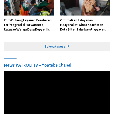
Polri Dukung Layanan Kesehatan
Optimalkan Pelayanan
Terintegrasi di Purwantoro,
Masyarakat, Dinas Kesehatan
Ratusan Warga Desa Kepyar Ikuti
Kota Blitar Salurkan Anggaran
Skrining Penyakit Gratis
DBBCHT Tahun 2026 untuk
Penguatan Puskesmas Kecamatan
Selengkapnya
News PATROLI TV – Youtube Chanel
Pemutar
Video