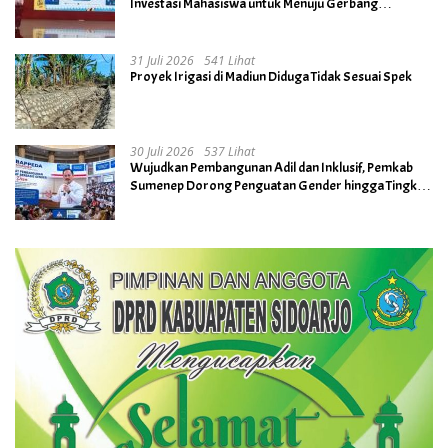
Investasi Mahasiswa untuk Menuju Gerbang
Kesuksesan di Masa Depan
31 Juli 2026
541 Lihat
Proyek Irigasi di Madiun Diduga Tidak Sesuai Spek
30 Juli 2026
537 Lihat
Wujudkan Pembangunan Adil dan Inklusif, Pemkab
Sumenep Dorong Penguatan Gender hingga Tingkat
Desa