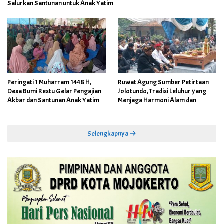
Salurkan Santunan untuk Anak Yatim
Peringati 1 Muharram 1448 H,
Ruwat Agung Sumber Petirtaan
Desa Bumi Restu Gelar Pengajian
Jolotundo, Tradisi Leluhur yang
Akbar dan Santunan Anak Yatim
Menjaga Harmoni Alam dan
Warisan Sejarah
Selengkapnya