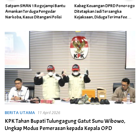
Satpam SMAN 1 Rogojampi Bantu
Kabag Keuangan DPRD Ponorogo
Amankan Terduga Pengedar
Ditetapkan Jadi Tersangka
Narkoba, Kasus Ditangani Polisi
Kejaksaan, Diduga Terima Fee
30%
BERITA UTAMA
11 April 2026
KPK Tahan Bupati Tulungagung Gatut Sunu Wibowo,
Ungkap Modus Pemerasan kepada Kepala OPD