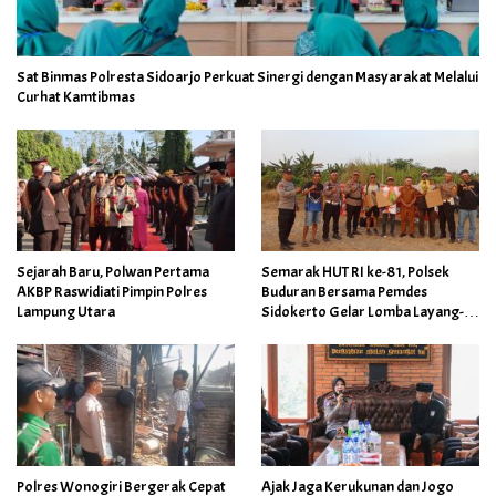
Sat Binmas Polresta Sidoarjo Perkuat Sinergi dengan Masyarakat Melalui
Curhat Kamtibmas
Sejarah Baru, Polwan Pertama
Semarak HUT RI ke-81, Polsek
AKBP Raswidiati Pimpin Polres
Buduran Bersama Pemdes
Lampung Utara
Sidokerto Gelar Lomba Layang-
Layang
Polres Wonogiri Bergerak Cepat
Ajak Jaga Kerukunan dan Jogo