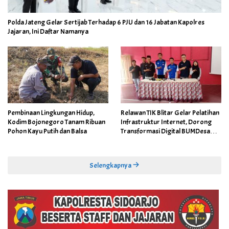
Polda Jateng Gelar Sertijab Terhadap 6 PJU dan 16 Jabatan Kapolres
Jajaran, Ini Daftar Namanya
Pembinaan Lingkungan Hidup,
Relawan TIK Blitar Gelar Pelatihan
Kodim Bojonegoro Tanam Ribuan
Infrastruktur Internet, Dorong
Pohon Kayu Putih dan Balsa
Transformasi Digital BUMDesa
dan Pemerintahan Desa
Selengkapnya