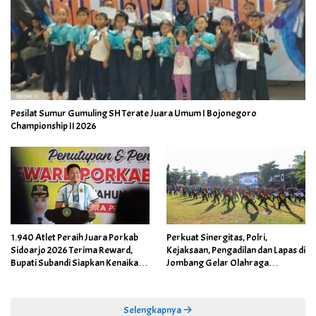
Pesilat Sumur Gumuling SH Terate Juara Umum I Bojonegoro
Championship II 2026
1.940 Atlet Peraih Juara Porkab
Perkuat Sinergitas, Polri,
Sidoarjo 2026 Terima Reward,
Kejaksaan, Pengadilan dan Lapas di
Bupati Subandi Siapkan Kenaikan
Jombang Gelar Olahraga
Bonus Porprov Jatim hingga Rp60
Bersama
Juta
Selengkapnya