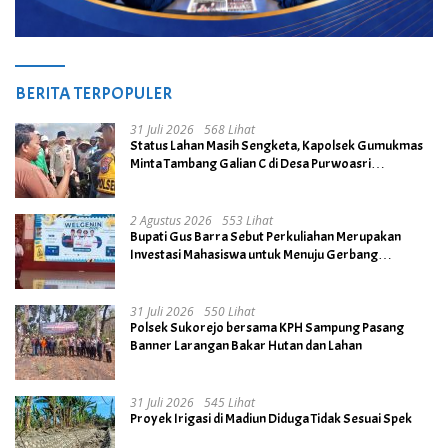
BERITA TERPOPULER
31 Juli 2026
568 Lihat
Status Lahan Masih Sengketa, Kapolsek Gumukmas
Minta Tambang Galian C di Desa Purwoasri
Dihentikan
2 Agustus 2026
553 Lihat
Bupati Gus Barra Sebut Perkuliahan Merupakan
Investasi Mahasiswa untuk Menuju Gerbang
Kesuksesan di Masa Depan
31 Juli 2026
550 Lihat
Polsek Sukorejo bersama KPH Sampung Pasang
Banner Larangan Bakar Hutan dan Lahan
31 Juli 2026
545 Lihat
Proyek Irigasi di Madiun Diduga Tidak Sesuai Spek