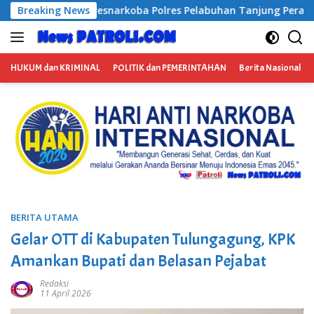
Langsung
olres Pelabuhan Tanjung Perak Bongkar Tiga Jaringan Narkob
Breaking News
ke
konten
HUKUM dan KRIMINAL
POLITIK dan PEMERINTAHAN
Berita Nasional
BERITA UTAMA
Gelar OTT di Kabupaten Tulungagung, KPK
Amankan Bupati dan Belasan Pejabat
Redaksi
11 April 2026