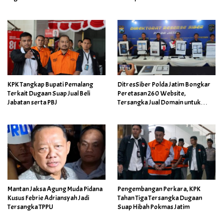
BUMN
KPK Tangkap Bupati Pemalang
DitresSiber Polda Jatim Bongkar
Terkait Dugaan Suap Jual Beli
Peretasan 260 Website,
Jabatan serta PBJ
Tersangka Jual Domain untuk
Promosi Judi Online
Mantan Jaksa Agung Muda Pidana
Pengembangan Perkara, KPK
Kusus Febrie Adriansyah Jadi
Tahan Tiga Tersangka Dugaan
Tersangka TPPU
Suap Hibah Pokmas Jatim