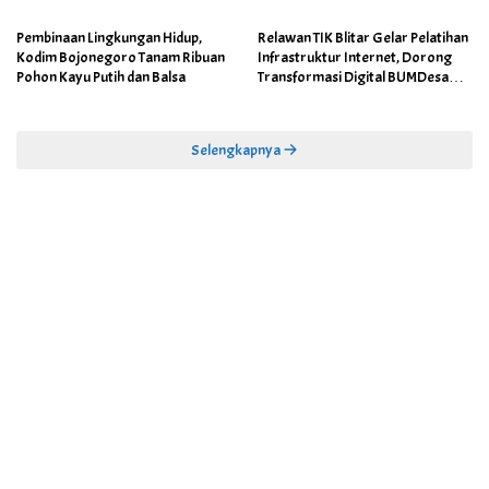
Pembinaan Lingkungan Hidup,
Relawan TIK Blitar Gelar Pelatihan
Kodim Bojonegoro Tanam Ribuan
Infrastruktur Internet, Dorong
Pohon Kayu Putih dan Balsa
Transformasi Digital BUMDesa
dan Pemerintahan Desa
Selengkapnya