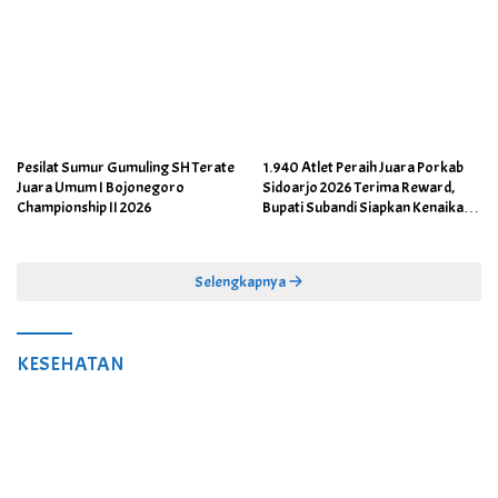
Pesilat Sumur Gumuling SH Terate
1.940 Atlet Peraih Juara Porkab
Juara Umum I Bojonegoro
Sidoarjo 2026 Terima Reward,
Championship II 2026
Bupati Subandi Siapkan Kenaikan
Bonus Porprov Jatim hingga Rp60
Juta
Selengkapnya
KESEHATAN