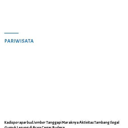
PARIWISATA
Kadisporaparbud Jember Tanggapi Maraknya Aktivitas Tambang Ilegal
Gumuk Lesung di Area Cagar Budaya