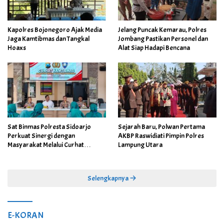
Kapolres Bojonegoro Ajak Media
Jelang Puncak Kemarau, Polres
Jaga Kamtibmas dan Tangkal
Jombang Pastikan Personel dan
Hoaxs
Alat Siap Hadapi Bencana
Sat Binmas Polresta Sidoarjo
Sejarah Baru, Polwan Pertama
Perkuat Sinergi dengan
AKBP Raswidiati Pimpin Polres
Masyarakat Melalui Curhat
Lampung Utara
Kamtibmas
Selengkapnya
E-KORAN