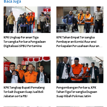
Baca Juga
KPK Ungkap Peranan Tiga
KPK Tahan Empat Tersangka
Tersangka Perkara Pengadaan
Pembayaran Komisi Asuransi
Digitalisasi SPBU Pertamina
Perkapalan Perusahaan Asuransi
BUMN
KPK Tangkap Bupati Pemalang
Pengembangan Perkara, KPK
Terkait Dugaan Suap Jual Beli
Tahan Tiga Tersangka Dugaan
Jabatan serta PBJ
Suap Hibah Pokmas Jatim