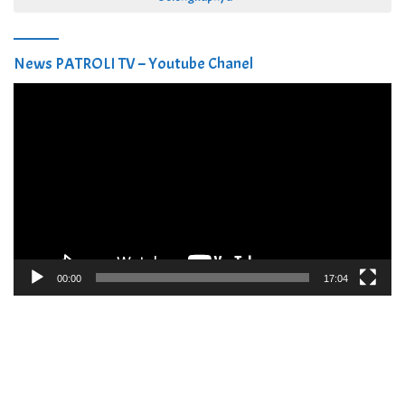
News PATROLI TV – Youtube Chanel
Pemutar
Video
00:00
17:04