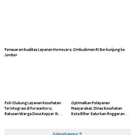
Penasaran Kualitas Layanan Homecare, Ombudsman RI Berkunjung ke
Jember
Polri Dukung Layanan Kesehatan
Optimalkan Pelayanan
Terintegrasi di Purwantoro,
Masyarakat, Dinas Kesehatan
Ratusan Warga Desa Kepyar Ikuti
Kota Blitar Salurkan Anggaran
Skrining Penyakit Gratis
DBBCHT Tahun 2026 untuk
Penguatan Puskesmas Kecamatan
Selengkapnya