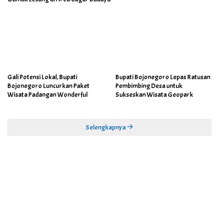
Gali Potensi Lokal, Bupati
Bupati Bojonegoro Lepas Ratusan
Bojonegoro Luncurkan Paket
Pembimbing Desa untuk
Wisata Padangan Wonderful
Sukseskan Wisata Geopark
Selengkapnya