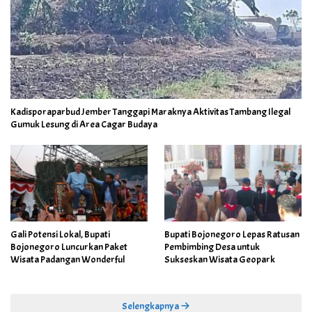
Kadisporaparbud Jember Tanggapi Maraknya Aktivitas Tambang Ilegal
Gumuk Lesung di Area Cagar Budaya
Gali Potensi Lokal, Bupati
Bupati Bojonegoro Lepas Ratusan
Bojonegoro Luncurkan Paket
Pembimbing Desa untuk
Wisata Padangan Wonderful
Sukseskan Wisata Geopark
Selengkapnya