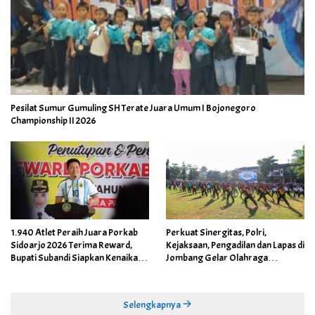
Pesilat Sumur Gumuling SH Terate Juara Umum I Bojonegoro
Championship II 2026
1.940 Atlet Peraih Juara Porkab
Perkuat Sinergitas, Polri,
Sidoarjo 2026 Terima Reward,
Kejaksaan, Pengadilan dan Lapas di
Bupati Subandi Siapkan Kenaikan
Jombang Gelar Olahraga
Bonus Porprov Jatim hingga Rp60
Bersama
Juta
Selengkapnya