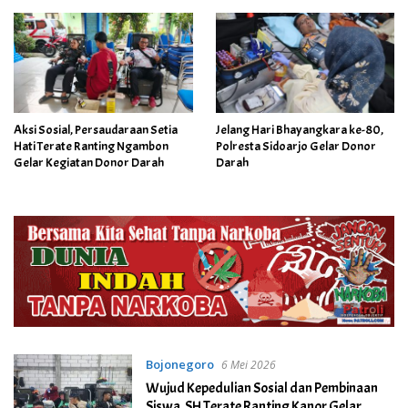
Aksi Sosial, Persaudaraan Setia
Jelang Hari Bhayangkara ke-80,
Hati Terate Ranting Ngambon
Polresta Sidoarjo Gelar Donor
Gelar Kegiatan Donor Darah
Darah
Bojonegoro
6 Mei 2026
Wujud Kepedulian Sosial dan Pembinaan
Siswa, SH Terate Ranting Kanor Gelar