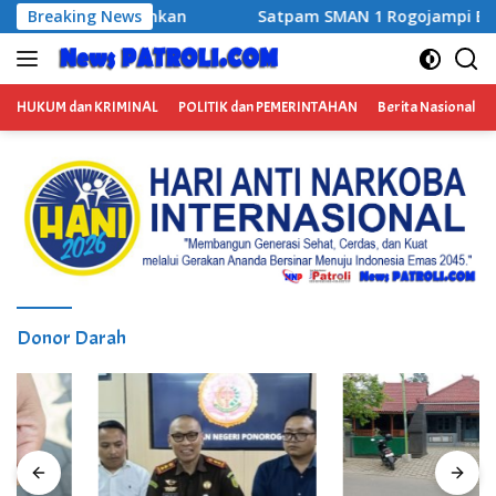
Langsung
 SMAN 1 Rogojampi Bantu Amankan Terduga Pengedar Narkoba,
Breaking News
ke
konten
HUKUM dan KRIMINAL
POLITIK dan PEMERINTAHAN
Berita Nasional
Donor Darah