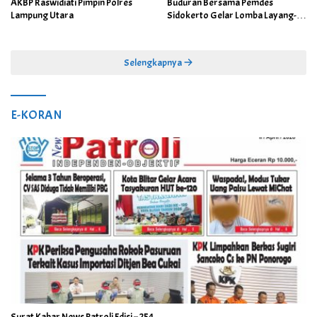
AKBP Raswidiati Pimpin Polres
Buduran Bersama Pemdes
Lampung Utara
Sidokerto Gelar Lomba Layang-
Layang
Selengkapnya
E-KORAN
Surat Kabar News Patroli Edisi – 254