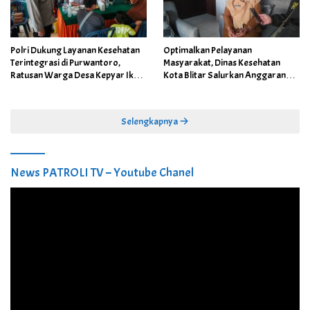
Polri Dukung Layanan Kesehatan
Optimalkan Pelayanan
Terintegrasi di Purwantoro,
Masyarakat, Dinas Kesehatan
Ratusan Warga Desa Kepyar Ikuti
Kota Blitar Salurkan Anggaran
Skrining Penyakit Gratis
DBBCHT Tahun 2026 untuk
Penguatan Puskesmas Kecamatan
Selengkapnya
News PATROLI TV – Youtube Chanel
Pemutar
Video