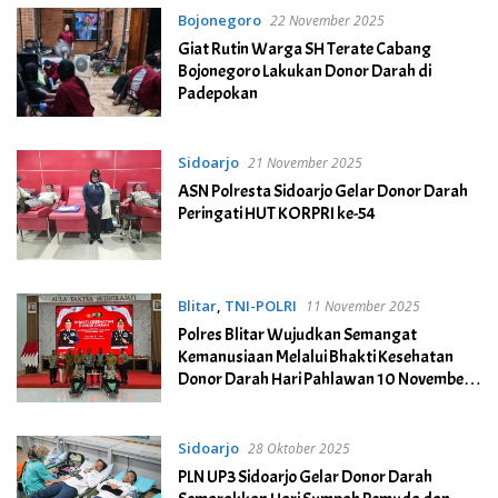
Bojonegoro
22 November 2025
Giat Rutin Warga SH Terate Cabang
Bojonegoro Lakukan Donor Darah di
Padepokan
Sidoarjo
21 November 2025
ASN Polresta Sidoarjo Gelar Donor Darah
Peringati HUT KORPRI ke-54
Blitar
,
TNI-POLRI
11 November 2025
Polres Blitar Wujudkan Semangat
Kemanusiaan Melalui Bhakti Kesehatan
Donor Darah Hari Pahlawan 10 November
2025
Sidoarjo
28 Oktober 2025
PLN UP3 Sidoarjo Gelar Donor Darah