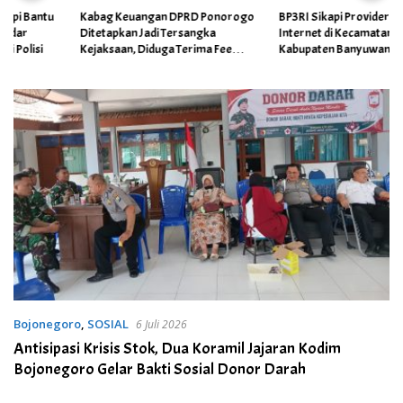
Kabag Keuangan DPRD Ponorogo
BP3RI Sikapi Provider Jaringan
Ditetapkan Jadi Tersangka
Internet di Kecamatan Songgon
Kejaksaan, Diduga Terima Fee
Kabupaten Banyuwangi
30%
Bojonegoro
,
SOSIAL
6 Juli 2026
Antisipasi Krisis Stok, Dua Koramil Jajaran Kodim
Bojonegoro Gelar Bakti Sosial Donor Darah