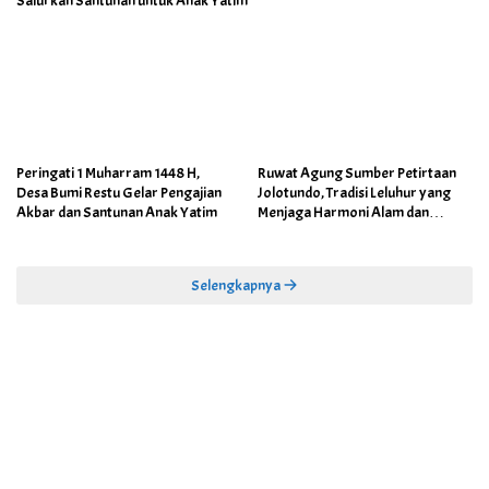
Salurkan Santunan untuk Anak Yatim
Peringati 1 Muharram 1448 H,
Ruwat Agung Sumber Petirtaan
Desa Bumi Restu Gelar Pengajian
Jolotundo, Tradisi Leluhur yang
Akbar dan Santunan Anak Yatim
Menjaga Harmoni Alam dan
Warisan Sejarah
Selengkapnya