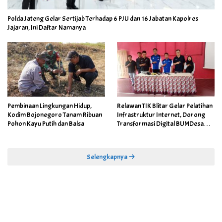
Polda Jateng Gelar Sertijab Terhadap 6 PJU dan 16 Jabatan Kapolres
Jajaran, Ini Daftar Namanya
Pembinaan Lingkungan Hidup,
Relawan TIK Blitar Gelar Pelatihan
Kodim Bojonegoro Tanam Ribuan
Infrastruktur Internet, Dorong
Pohon Kayu Putih dan Balsa
Transformasi Digital BUMDesa
dan Pemerintahan Desa
Selengkapnya