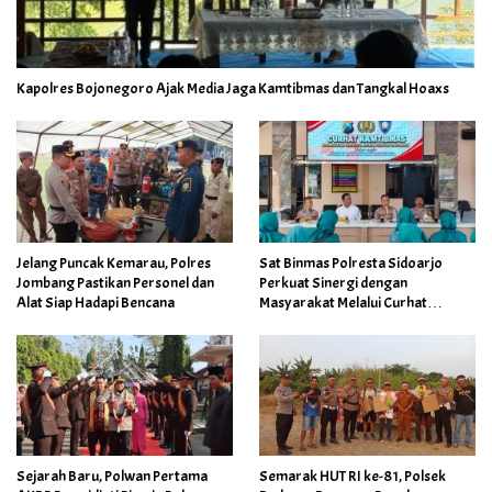
Kapolres Bojonegoro Ajak Media Jaga Kamtibmas dan Tangkal Hoaxs
Jelang Puncak Kemarau, Polres
Sat Binmas Polresta Sidoarjo
Jombang Pastikan Personel dan
Perkuat Sinergi dengan
Alat Siap Hadapi Bencana
Masyarakat Melalui Curhat
Kamtibmas
Sejarah Baru, Polwan Pertama
Semarak HUT RI ke-81, Polsek