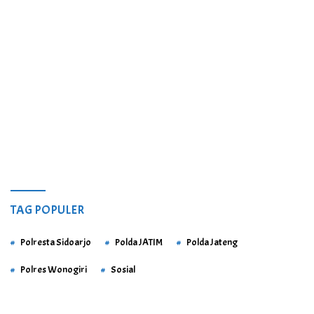
TAG POPULER
Polresta Sidoarjo
Polda JATIM
Polda Jateng
Polres Wonogiri
Sosial