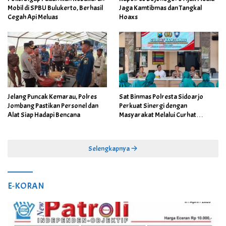
Mobil di SPBU Bulukerto, Berhasil
Jaga Kamtibmas dan Tangkal
Cegah Api Meluas
Hoaxs
Jelang Puncak Kemarau, Polres
Sat Binmas Polresta Sidoarjo
Jombang Pastikan Personel dan
Perkuat Sinergi dengan
Alat Siap Hadapi Bencana
Masyarakat Melalui Curhat
Kamtibmas
Selengkapnya
E-KORAN