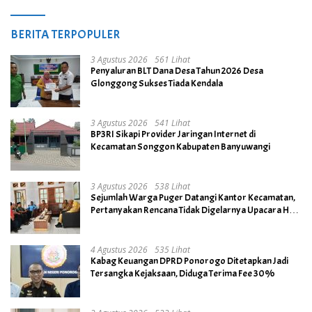
BERITA TERPOPULER
3 Agustus 2026
561 Lihat
Penyaluran BLT Dana Desa Tahun 2026 Desa
Glonggong Sukses Tiada Kendala
3 Agustus 2026
541 Lihat
BP3RI Sikapi Provider Jaringan Internet di
Kecamatan Songgon Kabupaten Banyuwangi
3 Agustus 2026
538 Lihat
Sejumlah Warga Puger Datangi Kantor Kecamatan,
Pertanyakan Rencana Tidak Digelarnya Upacara HUT
RI ke- 81
4 Agustus 2026
535 Lihat
Kabag Keuangan DPRD Ponorogo Ditetapkan Jadi
Tersangka Kejaksaan, Diduga Terima Fee 30%