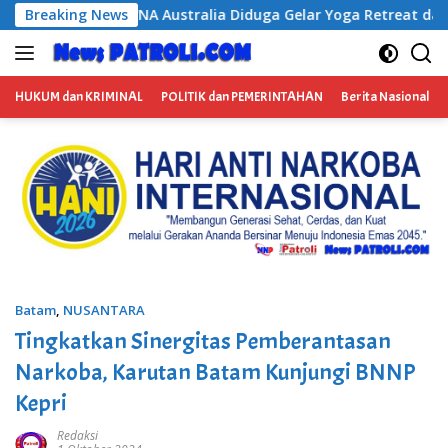
Langsung
uga Gelar Yoga Retreat dan Menjadi Instruktur Meditasi
Breaking News
ke
konten
HUKUM dan KRIMINAL
POLITIK dan PEMERINTAHAN
Berita Nasional
Batam
,
NUSANTARA
Tingkatkan Sinergitas Pemberantasan
Narkoba, Karutan Batam Kunjungi BNNP
Kepri
Redaksi