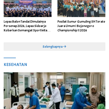
Lepas Balon Tandai Dimulainya
Pesilat Sumur Gumuling SH Terate
Porsenap 2026, Lapas Sidoarjo
Juara Umum I Bojonegoro
Kobarkan Semangat Sportivitas
Championship II 2026
dan Kebersamaan
Selengkapnya
KESEHATAN