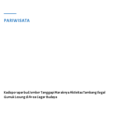
PARIWISATA
Kadisporaparbud Jember Tanggapi Maraknya Aktivitas Tambang Ilegal
Gumuk Lesung di Area Cagar Budaya