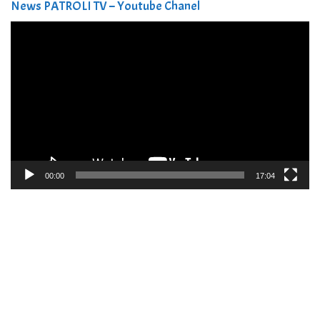
News PATROLI TV – Youtube Chanel
Pemutar
Video
00:00
17:04