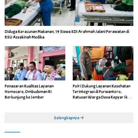
Diduga Keracunan Makanan, 19 Siswa SDI Arahmah Jalani Perawatan di
RSU Assakinah Medika
Penasaran Kualitas Layanan
Polri Dukung Layanan Kesehatan
Homecare, Ombudsman RI
Terintegrasi di Purwantoro,
Berkunjung ke Jember
Ratusan Warga Desa Kepyar Ikuti
Skrining Penyakit Gratis
Selengkapnya