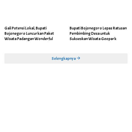
Gali Potensi Lokal, Bupati
Bupati Bojonegoro Lepas Ratusan
Bojonegoro Luncurkan Paket
Pembimbing Desa untuk
Wisata Padangan Wonderful
Sukseskan Wisata Geopark
Selengkapnya