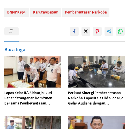
BNNP Kepri
Karutan Batam
Pemberantasan Narkoba
Baca Juga
Lapas Kelas IIA Sidoarjo Ikuti
Perkuat Sinergi Pemberantasan
Penandatanganan Komitmen
Narkoba, Lapas Kelas IIA Sidoarjo
Bersama Pemberantasan
Gelar Audiensi dengan
Narkoba, Handphone dan
Satnarkoba Polresta Sidoarjo
Barang Terlarang