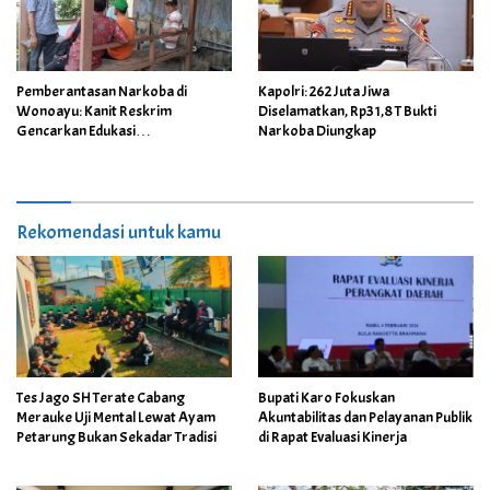
Pemberantasan Narkoba di
Kapolri: 262 Juta Jiwa
Wonoayu: Kanit Reskrim
Diselamatkan, Rp31,8 T Bukti
Gencarkan Edukasi
Narkoba Diungkap
Kepada Masyarakat
Rekomendasi untuk kamu
Tes Jago SH Terate Cabang
Bupati Karo Fokuskan
Merauke Uji Mental Lewat Ayam
Akuntabilitas dan Pelayanan Publik
Petarung Bukan Sekadar Tradisi
di Rapat Evaluasi Kinerja