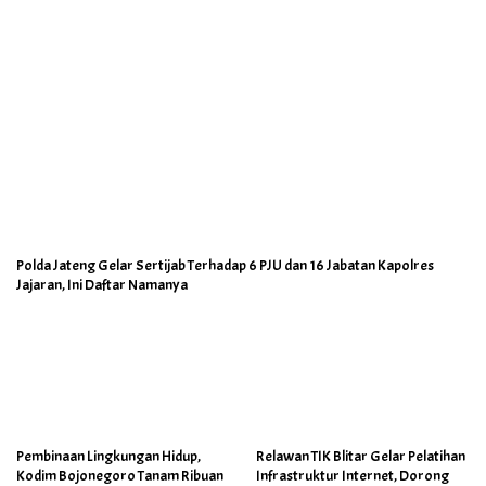
Polda Jateng Gelar Sertijab Terhadap 6 PJU dan 16 Jabatan Kapolres
Jajaran, Ini Daftar Namanya
Pembinaan Lingkungan Hidup,
Relawan TIK Blitar Gelar Pelatihan
Kodim Bojonegoro Tanam Ribuan
Infrastruktur Internet, Dorong