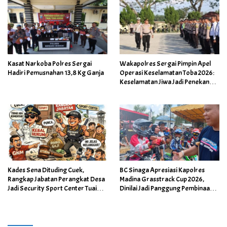
Kasat Narkoba Polres Sergai
Wakapolres Sergai Pimpin Apel
Hadiri Pemusnahan 13,8 Kg Ganja
Operasi Keselamatan Toba 2026:
Keselamatan Jiwa Jadi Penekanan
Utama
Kades Sena Dituding Cuek,
BC Sinaga Apresiasi Kapolres
Rangkap Jabatan Perangkat Desa
Madina Grasstrack Cup 2026,
Jadi Security Sport Center Tuai
Dinilai Jadi Panggung Pembinaan
Sorotan Keras
Atlet dan Penyaluran Energi Positif
Pemuda