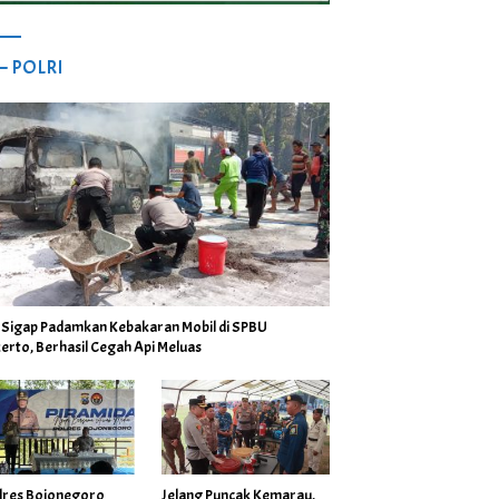
 – POLRI
i Sigap Padamkan Kebakaran Mobil di SPBU
erto, Berhasil Cegah Api Meluas
lres Bojonegoro
Jelang Puncak Kemarau,