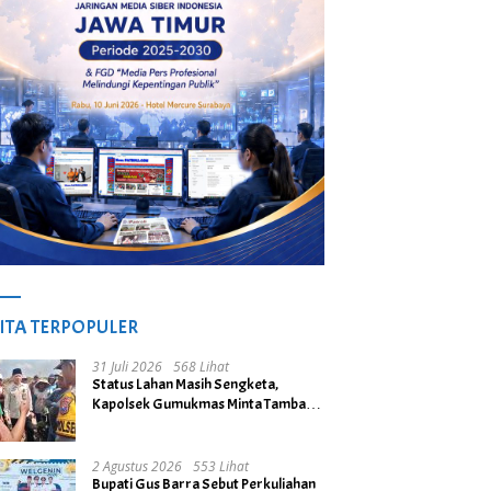
ITA TERPOPULER
31 Juli 2026
568 Lihat
Status Lahan Masih Sengketa,
Kapolsek Gumukmas Minta Tambang
Galian C di Desa Purwoasri
Dihentikan
2 Agustus 2026
553 Lihat
Bupati Gus Barra Sebut Perkuliahan