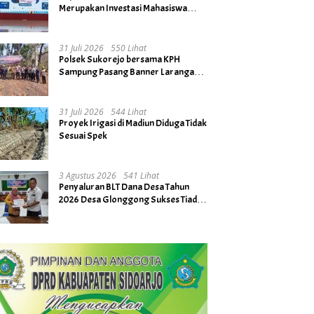
Merupakan Investasi Mahasiswa
untuk Menuju Gerbang Kesuksesan
di Masa Depan
31 Juli 2026
550 Lihat
Polsek Sukorejo bersama KPH
Sampung Pasang Banner Larangan
Bakar Hutan dan Lahan
31 Juli 2026
544 Lihat
Proyek Irigasi di Madiun Diduga Tidak
Sesuai Spek
3 Agustus 2026
541 Lihat
Penyaluran BLT Dana Desa Tahun
2026 Desa Glonggong Sukses Tiada
Kendala