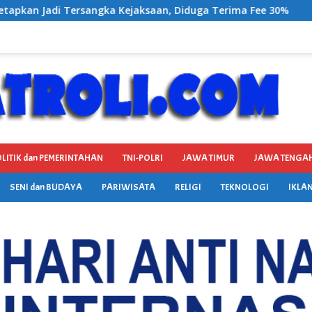
Diduga Terima Fee 30%
BP3RI Sikapi Provider Jaringa
LITIK dan PEMERINTAHAN
TNI-POLRI
JAWA TIMUR
JAWA TENGA
SENI dan BUDAYA
PARIWISATA
RELIGI
TEKNOLOGI
IKLAN