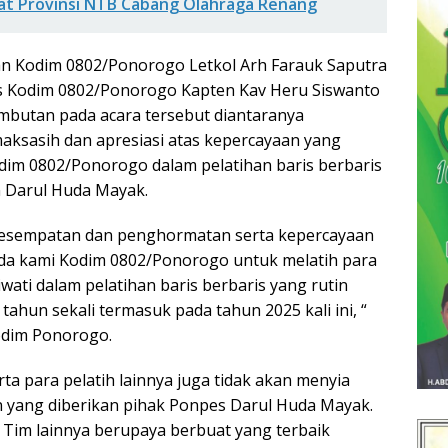
at Provinsi NTB Cabang Olahraga Renang
 Kodim 0802/Ponorogo Letkol Arh Farauk Saputra
ps Kodim 0802/Ponorogo Kapten Kav Heru Siswanto
mbutan pada acara tersebut diantaranya
ksasih dan apresiasi atas kepercayaan yang
dim 0802/Ponorogo dalam pelatihan baris berbaris
n Darul Huda Mayak.
 kesempatan dan penghormatan serta kepercayaan
da kami Kodim 0802/Ponorogo untuk melatih para
wati dalam pelatihan baris berbaris yang rutin
 tahun sekali termasuk pada tahun 2025 kali ini, “
odim Ponorogo.
rta para pelatih lainnya juga tidak akan menyia
 yang diberikan pihak Ponpes Darul Huda Mayak.
 Tim lainnya berupaya berbuat yang terbaik