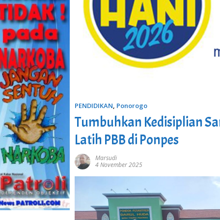
PENDIDIKAN
,
Ponorogo
Tumbuhkan Kedisiplian Sa
Latih PBB di Ponpes
Marsudi
4 November 2025