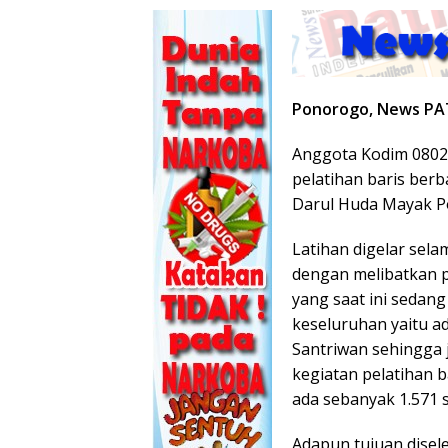
Ponorogo, News PA
Anggota Kodim 080
pelatihan baris ber
Darul Huda Mayak Po
Latihan digelar selam
dengan melibatkan p
yang saat ini sedang
keseluruhan yaitu a
Santriwan sehingga 
kegiatan pelatihan ba
ada sebanyak 1.571 s
Adapun tujuan disel