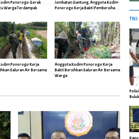
Kodim Ponorogo Gerak
Jembatan Gantung, Anggota Kodim
tu Warga Terdampak
Ponorogo Kerja Bakti Pembersihan
Rumpun Bambu
TNI
odim Ponorogo Kerja
Anggota Kodim Ponorogo Kerja
sihkan Saluran Air Bersama
Bakti Bersihkan Saluran Air Bersama
Warga
Polis
Buluk
Kapo