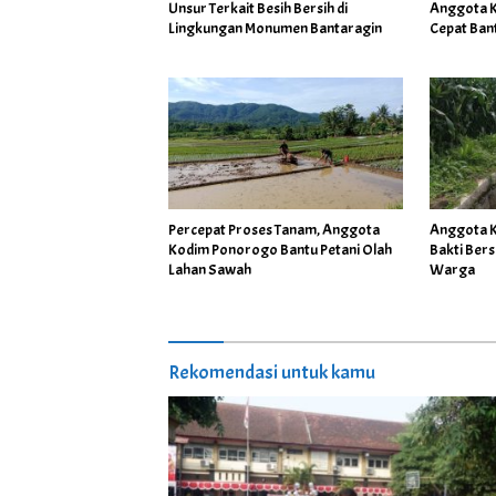
Unsur Terkait Besih Bersih di
Anggota 
Lingkungan Monumen Bantaragin
Cepat Ban
Percepat Proses Tanam, Anggota
Anggota K
Kodim Ponorogo Bantu Petani Olah
Bakti Ber
Lahan Sawah
Warga
Rekomendasi untuk kamu