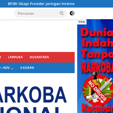
n Internet di Kecamatan Songgon Kabupaten Banyuwangi
tutup
H
LAMPURA
NUSANTARA
 – ADV
E-KORAN