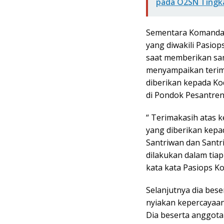
pada O2SN Tingk
Sementara Komandan
yang diwakili Pasio
saat memberikan sa
menyampaikan terima
diberikan kepada Ko
di Pondok Pesantre
“ Terimakasih atas
yang diberikan kepa
Santriwan dan Santri
dilakukan dalam tiap
kata kata Pasiops K
Selanjutnya dia bese
nyiakan kepercayaan
Dia beserta anggota