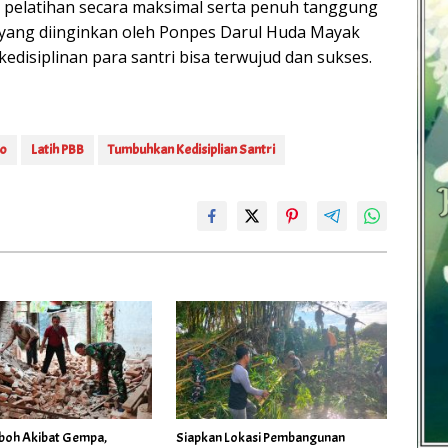
pelatihan secara maksimal serta penuh tanggung
yang diinginkan oleh Ponpes Darul Huda Mayak
edisiplinan para santri bisa terwujud dan sukses.
go
Latih PBB
Tumbuhkan Kedisiplian Santri
oh Akibat Gempa,
Siapkan Lokasi Pembangunan