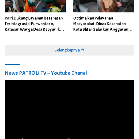
Polri Dukung Layanan Kesehatan
Optimalkan Pelayanan
Terintegrasi di Purwantoro,
Masyarakat, Dinas Kesehatan
Ratusan Warga Desa Kepyar Ikuti
Kota Blitar Salurkan Anggaran
Skrining Penyakit Gratis
DBBCHT Tahun 2026 untuk
Penguatan Puskesmas Kecamatan
Selengkapnya
News PATROLI TV – Youtube Chanel
Pemutar
Video