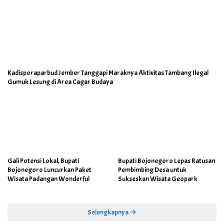
Kadisporaparbud Jember Tanggapi Maraknya Aktivitas Tambang Ilegal
Gumuk Lesung di Area Cagar Budaya
Gali Potensi Lokal, Bupati
Bupati Bojonegoro Lepas Ratusan
Bojonegoro Luncurkan Paket
Pembimbing Desa untuk
Wisata Padangan Wonderful
Sukseskan Wisata Geopark
Selengkapnya