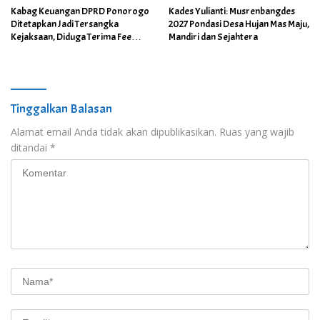
Kabag Keuangan DPRD Ponorogo
Kades Yulianti: Musrenbangdes
Ditetapkan Jadi Tersangka
2027 Pondasi Desa Hujan Mas Maju,
Kejaksaan, Diduga Terima Fee
Mandiri dan Sejahtera
30%
Tinggalkan Balasan
Alamat email Anda tidak akan dipublikasikan.
Ruas yang wajib
ditandai
*