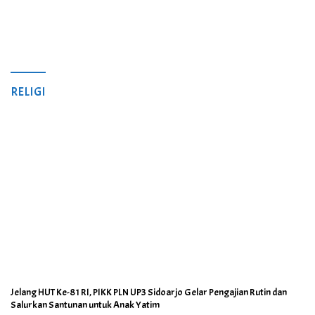
RELIGI
Jelang HUT Ke-81 RI, PIKK PLN UP3 Sidoarjo Gelar Pengajian Rutin dan
Salurkan Santunan untuk Anak Yatim