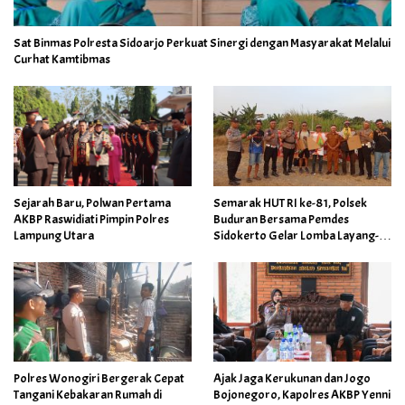
Sat Binmas Polresta Sidoarjo Perkuat Sinergi dengan Masyarakat Melalui
Curhat Kamtibmas
Semarak HUT RI ke-81, Polsek
Sejarah Baru, Polwan Pertama
Buduran Bersama Pemdes
AKBP Raswidiati Pimpin Polres
Sidokerto Gelar Lomba Layang-
Lampung Utara
Layang
Polres Wonogiri Bergerak Cepat
Ajak Jaga Kerukunan dan Jogo
Tangani Kebakaran Rumah di
Bojonegoro, Kapolres AKBP Yenni