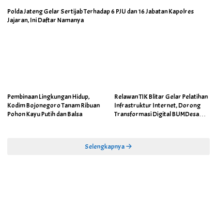
Polda Jateng Gelar Sertijab Terhadap 6 PJU dan 16 Jabatan Kapolres
Jajaran, Ini Daftar Namanya
Pembinaan Lingkungan Hidup,
Relawan TIK Blitar Gelar Pelatihan
Kodim Bojonegoro Tanam Ribuan
Infrastruktur Internet, Dorong
Pohon Kayu Putih dan Balsa
Transformasi Digital BUMDesa
dan Pemerintahan Desa
Selengkapnya