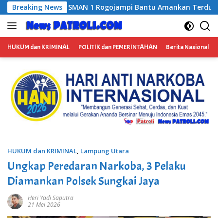
Langsung
mpi Bantu Amankan Terduga Pengedar Narkoba, Kasus Ditangan
Breaking News
ke
konten
HUKUM dan KRIMINAL
POLITIK dan PEMERINTAHAN
Berita Nasional
HUKUM dan KRIMINAL
,
Lampung Utara
Ungkap Peredaran Narkoba, 3 Pelaku
Diamankan Polsek Sungkai Jaya
Heri Yadi Saputra
21 Mei 2026