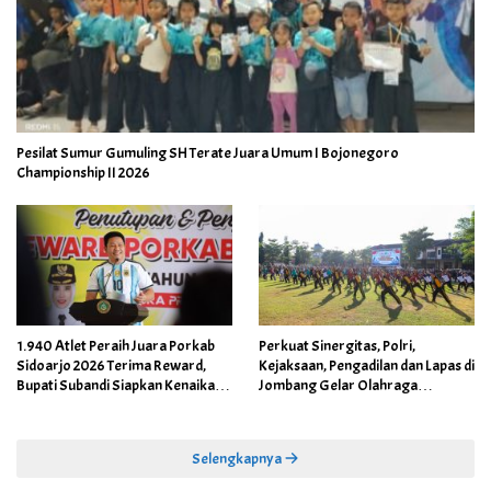
Pesilat Sumur Gumuling SH Terate Juara Umum I Bojonegoro
Championship II 2026
1.940 Atlet Peraih Juara Porkab
Perkuat Sinergitas, Polri,
Sidoarjo 2026 Terima Reward,
Kejaksaan, Pengadilan dan Lapas di
Bupati Subandi Siapkan Kenaikan
Jombang Gelar Olahraga
Bonus Porprov Jatim hingga Rp60
Bersama
Juta
Selengkapnya