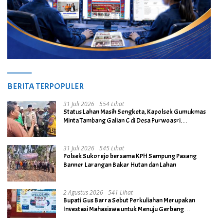
BERITA TERPOPULER
31 Juli 2026
554 Lihat
Status Lahan Masih Sengketa, Kapolsek Gumukmas
Minta Tambang Galian C di Desa Purwoasri
Dihentikan
31 Juli 2026
545 Lihat
Polsek Sukorejo bersama KPH Sampung Pasang
Banner Larangan Bakar Hutan dan Lahan
2 Agustus 2026
541 Lihat
Bupati Gus Barra Sebut Perkuliahan Merupakan
Investasi Mahasiswa untuk Menuju Gerbang
Kesuksesan di Masa Depan