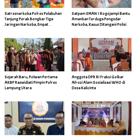
Satresnarkoba Polres Pelabuhan
Satpam SMAN 1 Rogojampi Bantu
Tanjung Perak Bongkar Tiga
Amankan Terduga Pengedar
Jaringan Narkoba, Empat
Narkoba, Kasus Ditangani Polisi
Tersangka Diamankan
Sejarah Baru, Polwan Pertama
Anggota DPR RI Fraksi Golkar
AKBP Raswidiati Pimpin Polres
Afrozi Alam Sosialisasi WHO di
Lampung Utara
Desa Kalicinta