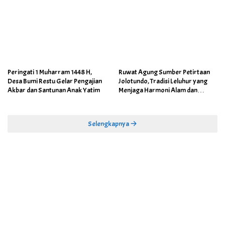
Peringati 1 Muharram 1448 H,
Ruwat Agung Sumber Petirtaan
Desa Bumi Restu Gelar Pengajian
Jolotundo, Tradisi Leluhur yang
Akbar dan Santunan Anak Yatim
Menjaga Harmoni Alam dan
Warisan Sejarah
Selengkapnya