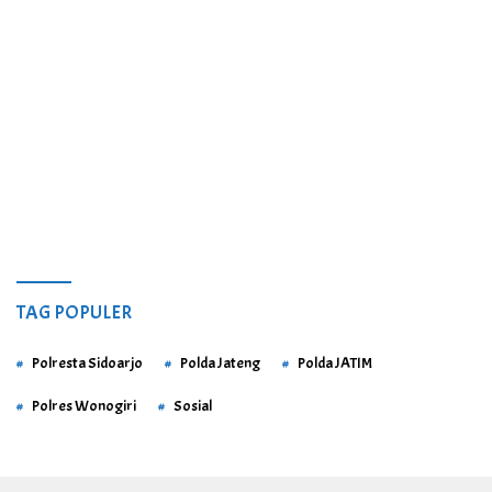
TAG POPULER
Polresta Sidoarjo
Polda Jateng
Polda JATIM
Polres Wonogiri
Sosial