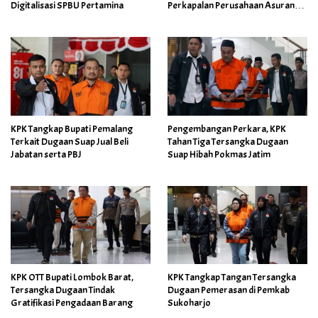
Digitalisasi SPBU Pertamina
Perkapalan Perusahaan Asuransi
BUMN
KPK Tangkap Bupati Pemalang
Pengembangan Perkara, KPK
Terkait Dugaan Suap Jual Beli
Tahan Tiga Tersangka Dugaan
Jabatan serta PBJ
Suap Hibah Pokmas Jatim
KPK OTT Bupati Lombok Barat,
KPK Tangkap Tangan Tersangka
Tersangka Dugaan Tindak
Dugaan Pemerasan di Pemkab
Gratifikasi Pengadaan Barang
Sukoharjo