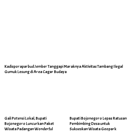
Kadisporaparbud Jember Tanggapi Maraknya Aktivitas Tambang Ilegal
Gumuk Lesung di Area Cagar Budaya
Gali Potensi Lokal, Bupati
Bupati Bojonegoro Lepas Ratusan
Bojonegoro Luncurkan Paket
Pembimbing Desa untuk
Wisata Padangan Wonderful
Sukseskan Wisata Geopark