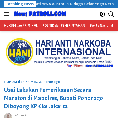
Langsung
 Diduga Gelar Yoga Retreat dan Menjadi Instruktur Meditasi
Breaking News
ke
konten
HUKUM dan KRIMINAL
POLITIK dan PEMERINTAHAN
Berita Nasional
HUKUM dan KRIMINAL
,
Ponorogo
Usai Lakukan Pemeriksaan Secara
Maraton di Mapolres, Bupati Ponorogo
Diboyong KPK ke Jakarta
Marsudi