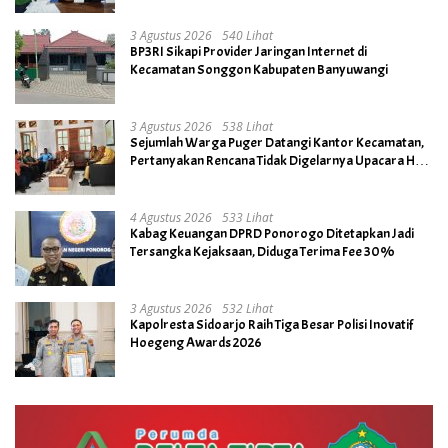
3 Agustus 2026
540 Lihat
BP3RI Sikapi Provider Jaringan Internet di
Kecamatan Songgon Kabupaten Banyuwangi
3 Agustus 2026
538 Lihat
Sejumlah Warga Puger Datangi Kantor Kecamatan,
Pertanyakan Rencana Tidak Digelarnya Upacara HUT
RI ke- 81
4 Agustus 2026
533 Lihat
Kabag Keuangan DPRD Ponorogo Ditetapkan Jadi
Tersangka Kejaksaan, Diduga Terima Fee 30%
3 Agustus 2026
532 Lihat
Kapolresta Sidoarjo Raih Tiga Besar Polisi Inovatif
Hoegeng Awards 2026