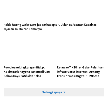
Polda Jateng Gelar Sertijab Terhadap 6 PJU dan 16 Jabatan Kapolres
Jajaran, Ini Daftar Namanya
Pembinaan Lingkungan Hidup,
Relawan TIK Blitar Gelar Pelatihan
Kodim Bojonegoro Tanam Ribuan
Infrastruktur Internet, Dorong
Pohon Kayu Putih dan Balsa
Transformasi Digital BUMDesa
dan Pemerintahan Desa
Selengkapnya