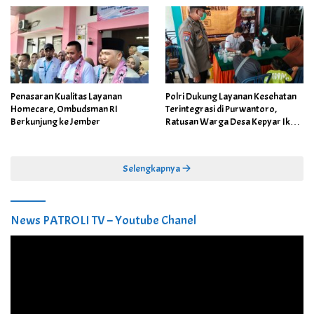
Penasaran Kualitas Layanan
Polri Dukung Layanan Kesehatan
Homecare, Ombudsman RI
Terintegrasi di Purwantoro,
Berkunjung ke Jember
Ratusan Warga Desa Kepyar Ikuti
Skrining Penyakit Gratis
Selengkapnya
News PATROLI TV – Youtube Chanel
Pemutar
Video