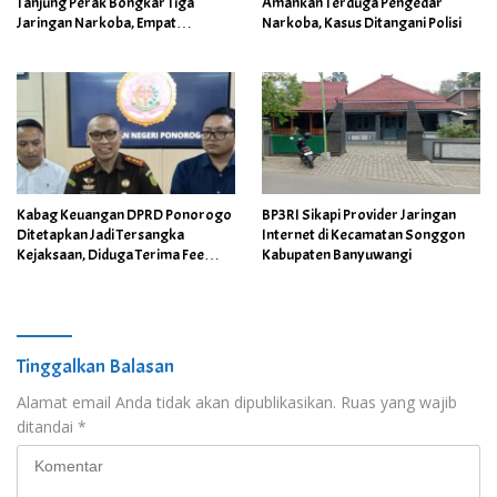
Tanjung Perak Bongkar Tiga
Amankan Terduga Pengedar
Jaringan Narkoba, Empat
Narkoba, Kasus Ditangani Polisi
Tersangka Diamankan
Kabag Keuangan DPRD Ponorogo
BP3RI Sikapi Provider Jaringan
Ditetapkan Jadi Tersangka
Internet di Kecamatan Songgon
Kejaksaan, Diduga Terima Fee
Kabupaten Banyuwangi
30%
Tinggalkan Balasan
Alamat email Anda tidak akan dipublikasikan.
Ruas yang wajib
ditandai
*