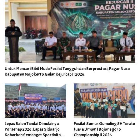
Untuk Mencari Bibit Muda Pesilat Tangguh dan Berprestasi, Pagar Nusa
Kabupaten Mojokerto Gelar Kejurcab II 2026
Lepas Balon Tandai Dimulainya
Pesilat Sumur Gumuling SH Terate
Porsenap 2026, Lapas Sidoarjo
Juara Umum I Bojonegoro
Kobarkan Semangat Sportivitas
Championship II 2026