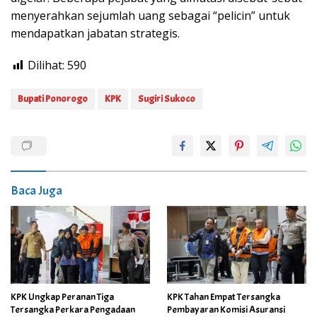
menyerahkan sejumlah uang sebagai “pelicin” untuk
mendapatkan jabatan strategis.
Dilihat:
590
Bupati Ponorogo
KPK
Sugiri Sukoco
Baca Juga
KPK Ungkap Peranan Tiga
KPK Tahan Empat Tersangka
Tersangka Perkara Pengadaan
Pembayaran Komisi Asuransi