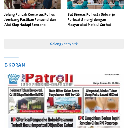
Jelang Puncak Kemarau, Polres
Sat Binmas Polresta Sidoarjo
Jombang Pastikan Personel dan
Perkuat Sinergi dengan
Alat Siap Hadapi Bencana
Masyarakat Melalui Curhat
Kamtibmas
Selengkapnya
E-KORAN