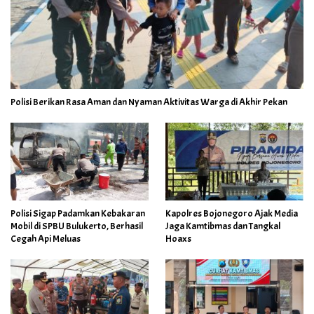
Polisi Berikan Rasa Aman dan Nyaman Aktivitas Warga di Akhir Pekan
Polisi Sigap Padamkan Kebakaran
Kapolres Bojonegoro Ajak Media
Mobil di SPBU Bulukerto, Berhasil
Jaga Kamtibmas dan Tangkal
Cegah Api Meluas
Hoaxs