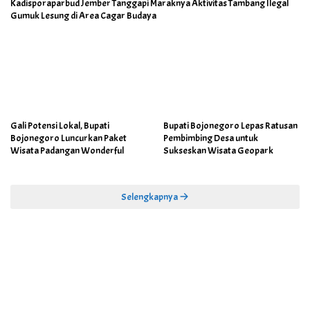
Kadisporaparbud Jember Tanggapi Maraknya Aktivitas Tambang Ilegal
Gumuk Lesung di Area Cagar Budaya
Gali Potensi Lokal, Bupati
Bupati Bojonegoro Lepas Ratusan
Bojonegoro Luncurkan Paket
Pembimbing Desa untuk
Wisata Padangan Wonderful
Sukseskan Wisata Geopark
Selengkapnya