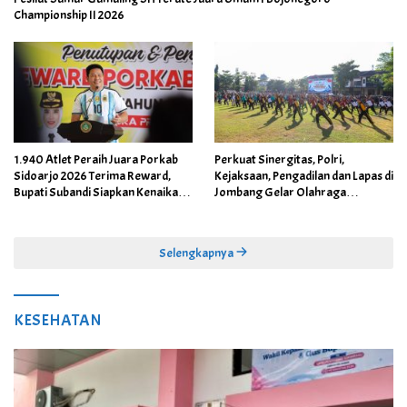
Championship II 2026
1.940 Atlet Peraih Juara Porkab
Perkuat Sinergitas, Polri,
Sidoarjo 2026 Terima Reward,
Kejaksaan, Pengadilan dan Lapas di
Bupati Subandi Siapkan Kenaikan
Jombang Gelar Olahraga
Bonus Porprov Jatim hingga Rp60
Bersama
Juta
Selengkapnya
KESEHATAN