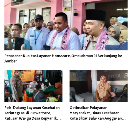
Penasaran Kualitas Layanan Homecare, Ombudsman RI Berkunjung ke
Jember
Polri Dukung Layanan Kesehatan
Optimalkan Pelayanan
Terintegrasi di Purwantoro,
Masyarakat, Dinas Kesehatan
Ratusan Warga Desa Kepyar Ikuti
Kota Blitar Salurkan Anggaran
Skrining Penyakit Gratis
DBBCHT Tahun 2026 untuk
Penguatan Puskesmas Kecamatan