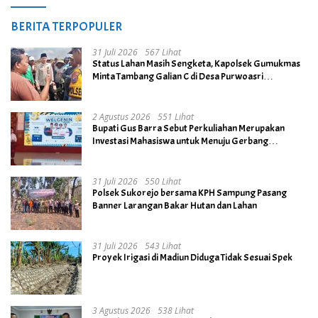
BERITA TERPOPULER
31 Juli 2026
567 Lihat
Status Lahan Masih Sengketa, Kapolsek Gumukmas
Minta Tambang Galian C di Desa Purwoasri
Dihentikan
2 Agustus 2026
551 Lihat
Bupati Gus Barra Sebut Perkuliahan Merupakan
Investasi Mahasiswa untuk Menuju Gerbang
Kesuksesan di Masa Depan
31 Juli 2026
550 Lihat
Polsek Sukorejo bersama KPH Sampung Pasang
Banner Larangan Bakar Hutan dan Lahan
31 Juli 2026
543 Lihat
Proyek Irigasi di Madiun Diduga Tidak Sesuai Spek
3 Agustus 2026
538 Lihat