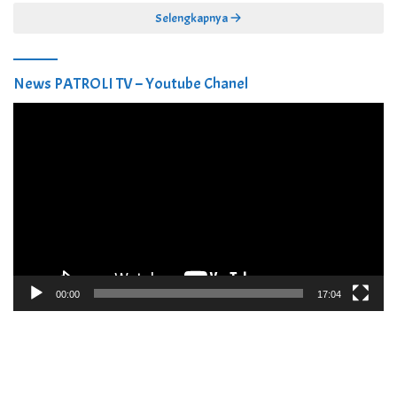
Selengkapnya
News PATROLI TV – Youtube Chanel
Pemutar
Video
00:00
17:04