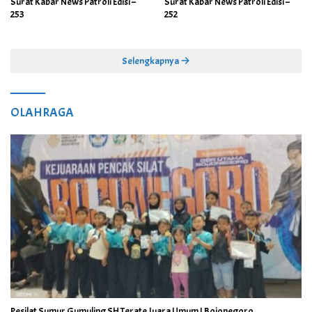
Surat Kabar News Patroli Edisi –
Surat Kabar News Patroli Edisi –
253
252
Selengkapnya
OLAHRAGA
Pesilat Sumur Gumuling SH Terate Juara Umum I Bojonegoro