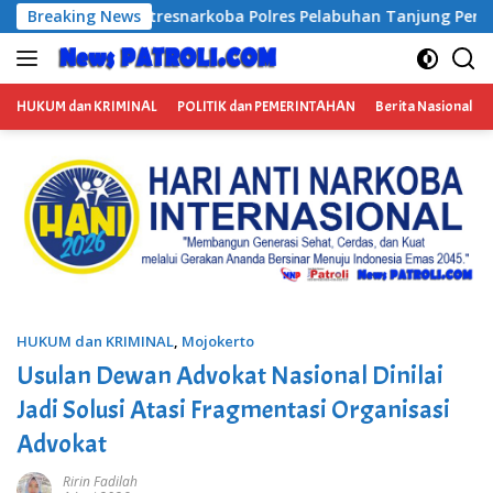
Langsung
olres Pelabuhan Tanjung Perak Bongkar Tiga Jaringan Narkob
Breaking News
ke
konten
HUKUM dan KRIMINAL
POLITIK dan PEMERINTAHAN
Berita Nasional
HUKUM dan KRIMINAL
,
Mojokerto
Usulan Dewan Advokat Nasional Dinilai
Jadi Solusi Atasi Fragmentasi Organisasi
Advokat
Ririn Fadilah