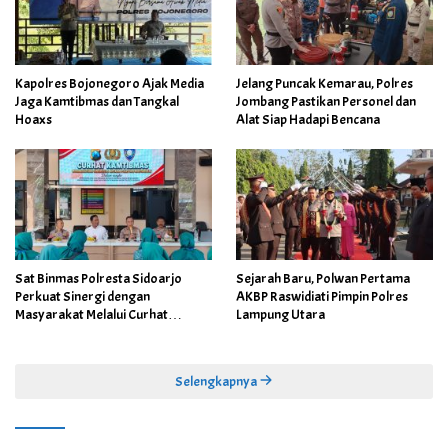
Kapolres Bojonegoro Ajak Media
Jelang Puncak Kemarau, Polres
Jaga Kamtibmas dan Tangkal
Jombang Pastikan Personel dan
Hoaxs
Alat Siap Hadapi Bencana
Sat Binmas Polresta Sidoarjo
Sejarah Baru, Polwan Pertama
Perkuat Sinergi dengan
AKBP Raswidiati Pimpin Polres
Masyarakat Melalui Curhat
Lampung Utara
Kamtibmas
Selengkapnya