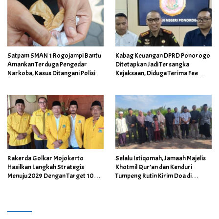
Satpam SMAN 1 Rogojampi Bantu
Kabag Keuangan DPRD Ponorogo
Amankan Terduga Pengedar
Ditetapkan Jadi Tersangka
Narkoba, Kasus Ditangani Polisi
Kejaksaan, Diduga Terima Fee
30%
Rakerda Golkar Mojokerto
Selalu Istiqomah, Jamaah Majelis
Hasilkan Langkah Strategis
Khotmil Qur’an dan Kenduri
Menuju 2029 Dengan Target 10
Tumpeng Rutin Kirim Doa di
Kursi Dewan
Makam Mbah Sentono