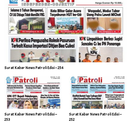
Surat Kabar News Patroli Edisi – 254
Surat Kabar News Patroli Edisi –
Surat Kabar News Patroli Edisi –
253
252