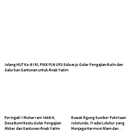
Jelang HUT Ke-81 RI, PIKK PLN UP3 Sidoarjo Gelar Pengajian Rutin dan
Salurkan Santunan untuk Anak Yatim
Peringati 1 Muharram 1448 H,
Ruwat Agung Sumber Petirtaan
Desa Bumi Restu Gelar Pengajian
Jolotundo, Tradisi Leluhur yang
Akbar dan Santunan Anak Yatim
Menjaga Harmoni Alam dan
Warisan Sejarah