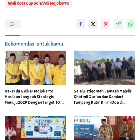
Wali Kota Cup Bola Voli Mojokerto
Rekomendasi untuk kamu
Rakerda Golkar Mojokerto
Selalu Istiqomah, Jamaah Majelis
Hasilkan Langkah Strategis
Khotmil Qur’an dan Kenduri
Menuju 2029 Dengan Target 10
Tumpeng Rutin Kirim Doa di
Kursi Dewan
Makam Mbah Sentono