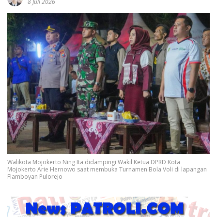
8 Juli 2026
Walikota Mojokerto Ning Ita didampingi Wakil Ketua DPRD Kota
Mojokerto Arie Hernowo saat membuka Turnamen Bola Voli di lapangan
Flamboyan Pulorejo