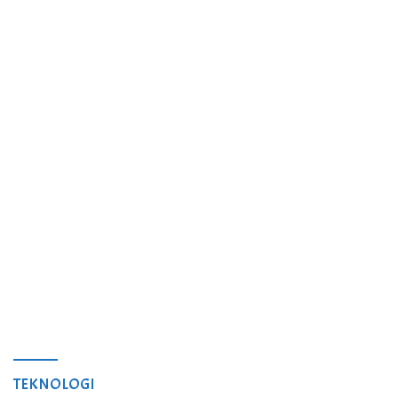
TEKNOLOGI