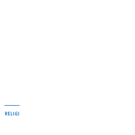
RELIGI