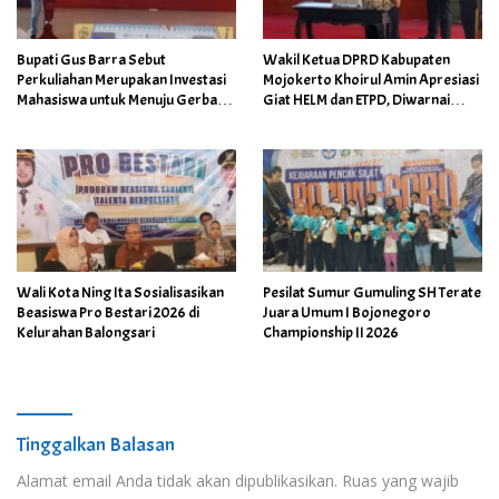
Bupati Gus Barra Sebut
Wakil Ketua DPRD Kabupaten
Perkuliahan Merupakan Investasi
Mojokerto Khoirul Amin Apresiasi
Mahasiswa untuk Menuju Gerbang
Giat HELM dan ETPD, Diwarnai
Kesuksesan di Masa Depan
Undian Wajib Pajak Patuh
Wali Kota Ning Ita Sosialisasikan
Pesilat Sumur Gumuling SH Terate
Beasiswa Pro Bestari 2026 di
Juara Umum I Bojonegoro
Kelurahan Balongsari
Championship II 2026
Tinggalkan Balasan
Alamat email Anda tidak akan dipublikasikan.
Ruas yang wajib