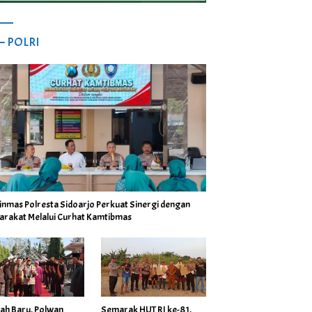
 – POLRI
inmas Polresta Sidoarjo Perkuat Sinergi dengan
arakat Melalui Curhat Kamtibmas
ah Baru, Polwan
Semarak HUT RI ke-81,