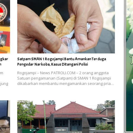
ngkar
Satpam SMAN 1 Rogojampi Bantu Amankan Terduga
n
Pengedar Narkoba, Kasus Ditangani Polisi
am
Rogojampi – News PATROLI.COM – 2 orang anggota
Satuan pengamanan (Satpam) di SMAN 1 Rogojampi
njung
dikabarkan membantu mengamankan seorang pria…