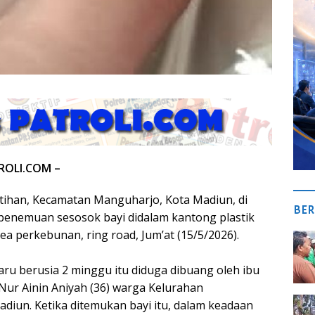
ROLI.COM –
ihan, Kecamatan Manguharjo, Kota Madiun, di
BER
enemuan sesosok bayi didalam kantong plastik
rea perkebunan, ring road, Jum’at (15/5/2026).
aru berusia 2 minggu itu diduga dibuang oleh ibu
Nur Ainin Aniyah (36) warga Kelurahan
diun. Ketika ditemukan bayi itu, dalam keadaan