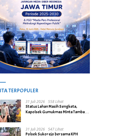
ITA TERPOPULER
31 Juli 2026
558 Lihat
Status Lahan Masih Sengketa,
Kapolsek Gumukmas Minta Tambang
Galian C di Desa Purwoasri
Dihentikan
31 Juli 2026
547 Lihat
Polsek Sukorejo bersama KPH