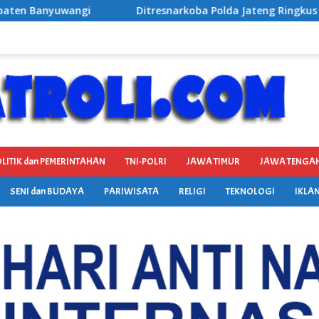
arkoba Polda Jateng Ringkus Dua Pengedar Sabu di Colomadu, 2
LITIK dan PEMERINTAHAN
TNI-POLRI
JAWA TIMUR
JAWA TENGA
SENI dan BUDAYA
PARIWISATA
RELIGI
TEKNOLOGI
IKLAN