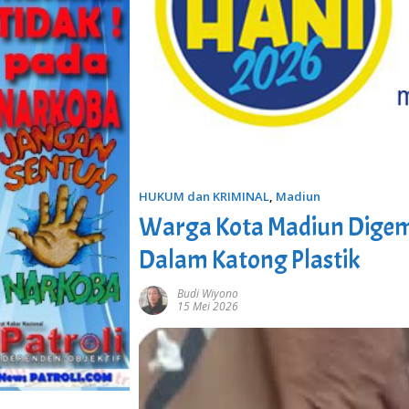
HUKUM dan KRIMINAL
,
Madiun
Warga Kota Madiun Digem
Dalam Katong Plastik
Budi Wiyono
15 Mei 2026