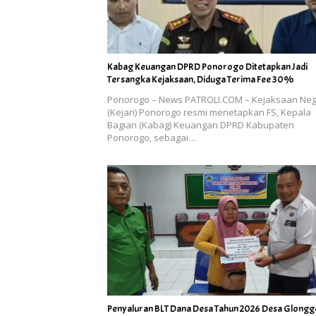
Kabag Keuangan DPRD Ponorogo Ditetapkan Jadi
Tersangka Kejaksaan, Diduga Terima Fee 30%
Ponorogo – News PATROLI.COM – Kejaksaan Neg
(Kejari) Ponorogo resmi menetapkan FS, Kepala
Bagian (Kabag) Keuangan DPRD Kabupaten
Ponorogo, sebagai…
Penyaluran BLT Dana Desa Tahun 2026 Desa Glong