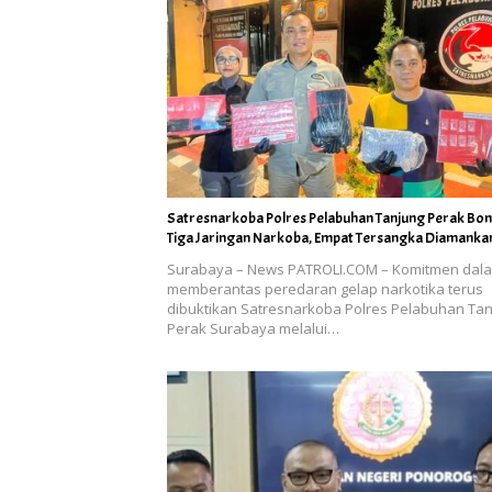
Satresnarkoba Polres Pelabuhan Tanjung Perak Bo
Tiga Jaringan Narkoba, Empat Tersangka Diamanka
Surabaya – News PATROLI.COM – Komitmen dal
memberantas peredaran gelap narkotika terus
dibuktikan Satresnarkoba Polres Pelabuhan Ta
Perak Surabaya melalui…