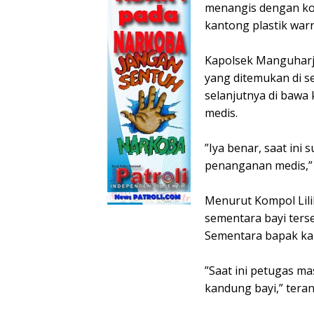
menangis dengan ko
kantong plastik warn
‎Kapolsek Manguharj
yang ditemukan di s
selanjutnya di baw
medis.
‎”Iya benar, saat i
penanganan medis,” u
‎Menurut Kompol Lili
sementara bayi ters
Sementara bapak ka
‎”Saat ini petugas m
kandung bayi,” tera