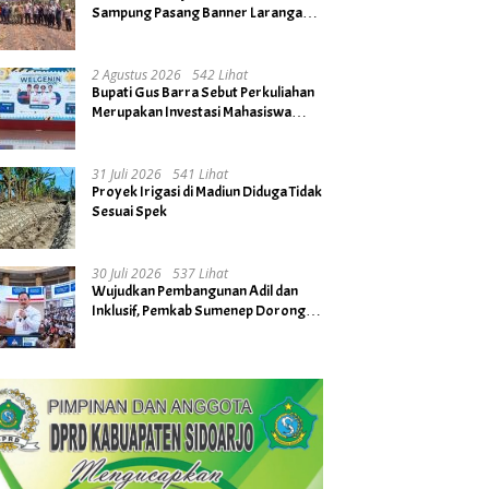
Sampung Pasang Banner Larangan
Bakar Hutan dan Lahan
2 Agustus 2026
542 Lihat
Bupati Gus Barra Sebut Perkuliahan
Merupakan Investasi Mahasiswa
untuk Menuju Gerbang Kesuksesan
di Masa Depan
31 Juli 2026
541 Lihat
Proyek Irigasi di Madiun Diduga Tidak
Sesuai Spek
30 Juli 2026
537 Lihat
Wujudkan Pembangunan Adil dan
Inklusif, Pemkab Sumenep Dorong
Penguatan Gender hingga Tingkat
Desa