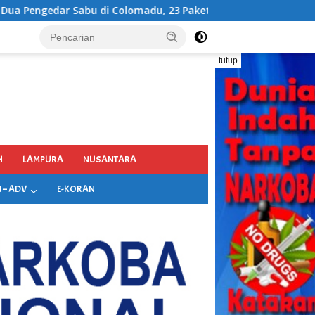
3 Paket Narkotika Berhasil Disita
tutup
H
LAMPURA
NUSANTARA
 – ADV
E-KORAN