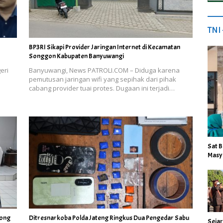
TNI
BP3RI Sikapi Provider Jaringan Internet di Kecamatan
Songgon Kabupaten Banyuwangi
eri
Banyuwangi, News PATROLI.COM – Diduga karena
pemutusan jaringan wifi yang sepihak dari pihak
cabang provider tuai protes. Dugaan ini terjadi…
Sat B
Masy
gong
Ditresnarkoba Polda Jateng Ringkus Dua Pengedar Sabu
Sejar