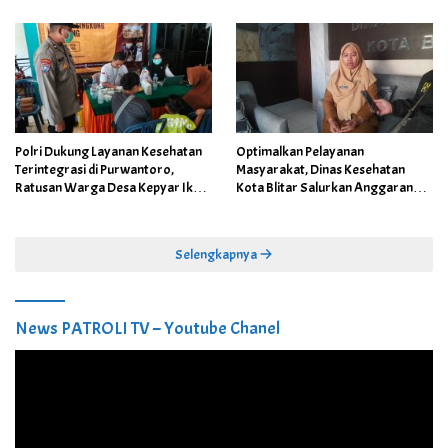
Polri Dukung Layanan Kesehatan
Optimalkan Pelayanan
Terintegrasi di Purwantoro,
Masyarakat, Dinas Kesehatan
Ratusan Warga Desa Kepyar Ikuti
Kota Blitar Salurkan Anggaran
Skrining Penyakit Gratis
DBBCHT Tahun 2026 untuk
Penguatan Puskesmas Kecamatan
Selengkapnya
News PATROLI TV – Youtube Chanel
Pemutar
Video