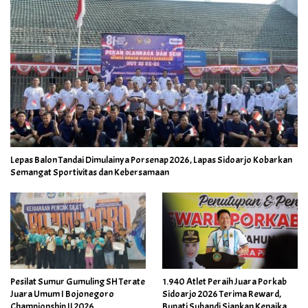
Lepas Balon Tandai Dimulainya Porsenap 2026, Lapas Sidoarjo Kobarkan
Semangat Sportivitas dan Kebersamaan
Pesilat Sumur Gumuling SH Terate
1.940 Atlet Peraih Juara Porkab
Juara Umum I Bojonegoro
Sidoarjo 2026 Terima Reward,
Championship II 2026
Bupati Subandi Siapkan Kenaikan