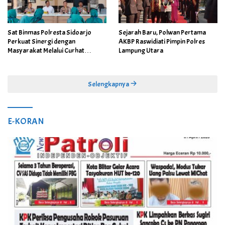
Sat Binmas Polresta Sidoarjo
Sejarah Baru, Polwan Pertama
Perkuat Sinergi dengan
AKBP Raswidiati Pimpin Polres
Masyarakat Melalui Curhat
Lampung Utara
Kamtibmas
Selengkapnya
E-KORAN