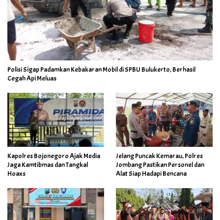
Polisi Sigap Padamkan Kebakaran Mobil di SPBU Bulukerto, Berhasil
Cegah Api Meluas
Kapolres Bojonegoro Ajak Media
Jelang Puncak Kemarau, Polres
Jaga Kamtibmas dan Tangkal
Jombang Pastikan Personel dan
Hoaxs
Alat Siap Hadapi Bencana