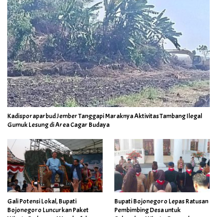
Kadisporaparbud Jember Tanggapi Maraknya Aktivitas Tambang Ilegal
Gumuk Lesung di Area Cagar Budaya
Gali Potensi Lokal, Bupati
Bupati Bojonegoro Lepas Ratusan
Bojonegoro Luncurkan Paket
Pembimbing Desa untuk