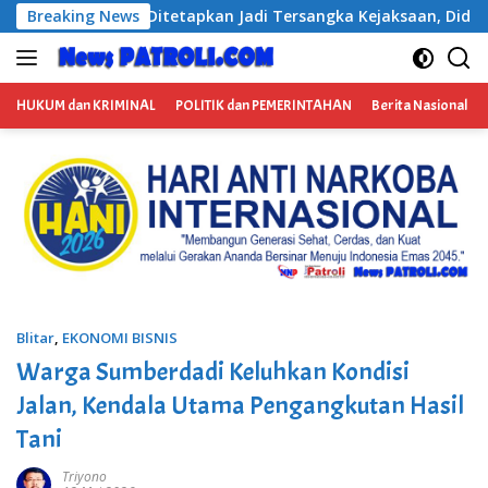
Langsung
a Kejaksaan, Diduga Terima Fee 30%
Breaking News
BP3RI Sikapi Pr
ke
konten
HUKUM dan KRIMINAL
POLITIK dan PEMERINTAHAN
Berita Nasional
Blitar
,
EKONOMI BISNIS
Warga Sumberdadi Keluhkan Kondisi
Jalan, Kendala Utama Pengangkutan Hasil
Tani
Triyono