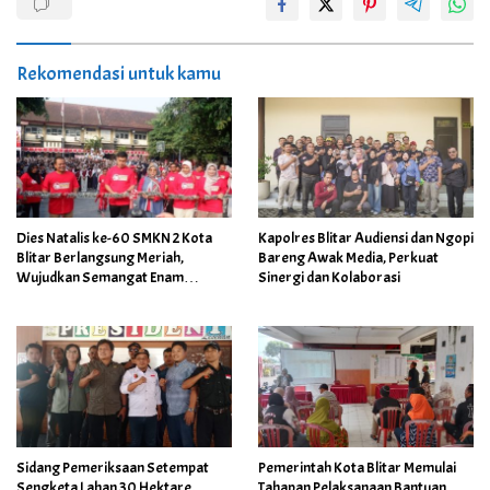
Rekomendasi untuk kamu
Dies Natalis ke-60 SMKN 2 Kota
Kapolres Blitar Audiensi dan Ngopi
Blitar Berlangsung Meriah,
Bareng Awak Media, Perkuat
Wujudkan Semangat Enam
Sinergi dan Kolaborasi
Dekade Berkarya Membangun
Insan Unggul
Sidang Pemeriksaan Setempat
Pemerintah Kota Blitar Memulai
Sengketa Lahan 30 Hektare,
Tahapan Pelaksanaan Bantuan