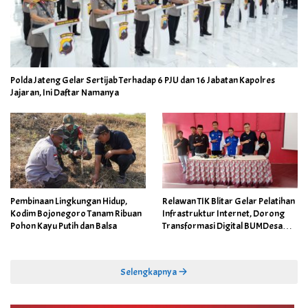
Polda Jateng Gelar Sertijab Terhadap 6 PJU dan 16 Jabatan Kapolres
Jajaran, Ini Daftar Namanya
Pembinaan Lingkungan Hidup,
Relawan TIK Blitar Gelar Pelatihan
Kodim Bojonegoro Tanam Ribuan
Infrastruktur Internet, Dorong
Pohon Kayu Putih dan Balsa
Transformasi Digital BUMDesa
dan Pemerintahan Desa
Selengkapnya