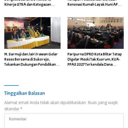
Kinerja GTRA dan Ketegasan
Renovasi Rumah Layak Huni APBD
Bupati Blitar Dipertanyakan
2026
M. Sarmuji dan Jairi Irawan Gelar
Paripurna DPRD Kota Blitar Tetap
Reses Bersama di Sukorejo,
Digelar Meski Tak Kuorum, KUA-
Tekankan Dukungan Pendidikan
PPAS 2027 Terkendala Dana
dan Peningkatan Derajat
Cadangan Pemilu
Kesehatan Kota Blitar
Tinggalkan Balasan
Alamat email Anda tidak akan dipublikasikan.
Ruas yang wajib
ditandai
*