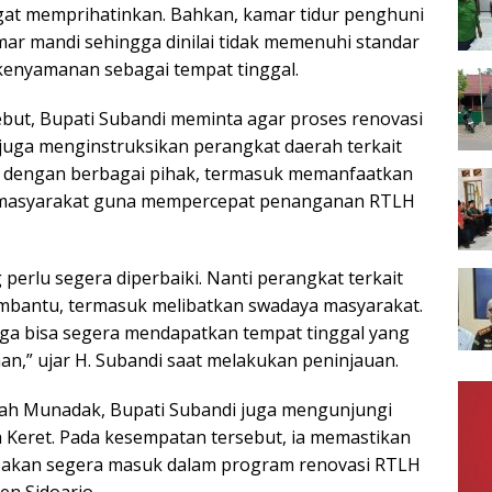
at memprihatinkan. Bahkan, kamar tidur penghuni
r mandi sehingga dinilai tidak memenuhi standar
enyamanan sebagai tempat tinggal.
sebut, Bupati Subandi meminta agar proses renovasi
 juga menginstruksikan perangkat daerah terkait
i dengan berbagai pihak, termasuk memanfaatkan
masyarakat guna mempercepat penanganan RTLH
perlu segera diperbaiki. Nanti perangkat terkait
mbantu, termasuk melibatkan swadaya masyarakat.
ga bisa segera mendapatkan tempat tinggal yang
an,” ujar H. Subandi saat melakukan peninjauan.
mah Munadak, Bupati Subandi juga mengunjungi
a Keret. Pada kesempatan tersebut, ia memastikan
 akan segera masuk dalam program renovasi RTLH
n Sidoarjo.