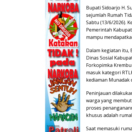
Bupati Sidoarjo H. 
sejumlah Rumah Tid
Sabtu (13/6/2026). 
Pemerintah Kabupat
mampu mendapatkan 
Dalam kegiatan itu,
Dinas Sosial Kabupat
Forkopimka Krembun
masuk kategori RTLH
kediaman Munadak d
Peninjauan dilakuka
warga yang membutu
proses penangananny
khusus adalah rumah
Saat memasuki rumah