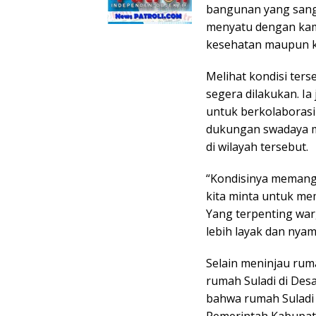
bangunan yang sang
menyatu dengan kama
kesehatan maupun k
Melihat kondisi ter
segera dilakukan. Ia
untuk berkolaboras
dukungan swadaya 
di wilayah tersebut.
“Kondisinya memang 
kita minta untuk me
Yang terpenting war
lebih layak dan nyam
Selain meninjau ru
rumah Suladi di Des
bahwa rumah Suladi
Pemerintah Kabupate