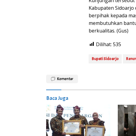
Kunjungan tersebut 
Kabupaten Sidoarjo
berpihak kepada ma
membutuhkan bantua
berkualitas. (Gus)
Dilihat:
535
Bupati Sidoarjo
Reno
Komentar
Baca Juga