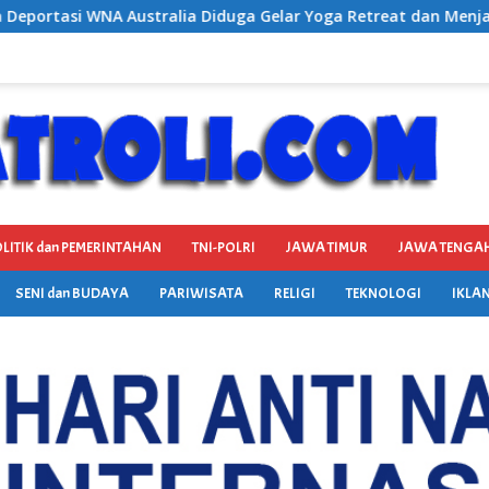
elar Yoga Retreat dan Menjadi Instruktur Meditasi
Sat
LITIK dan PEMERINTAHAN
TNI-POLRI
JAWA TIMUR
JAWA TENGA
SENI dan BUDAYA
PARIWISATA
RELIGI
TEKNOLOGI
IKLAN