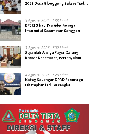
2026 Desa Glonggong Sukses Tiada
Kendala
3 Agustus 2026
533 Lihat
BP3RI Sikapi Provider Jaringan
Internet di Kecamatan Songgon
Kabupaten Banyuwangi
3 Agustus 2026
532 Lihat
Sejumlah Warga Puger Datangi
Kantor Kecamatan, Pertanyakan
Rencana Tidak Digelarnya Upacara
HUT RI ke- 81
4 Agustus 2026
526 Lihat
Kabag Keuangan DPRD Ponorogo
Ditetapkan Jadi Tersangka
Kejaksaan, Diduga Terima Fee 30%