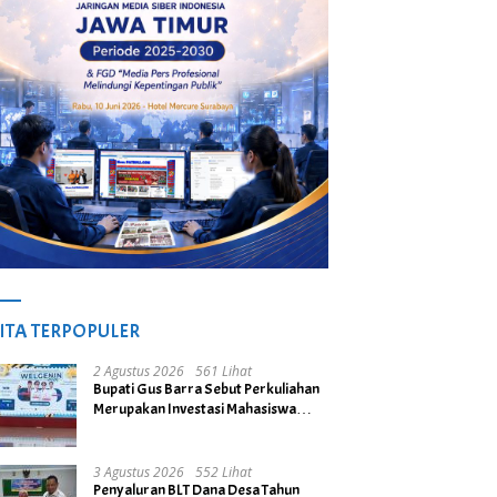
ITA TERPOPULER
2 Agustus 2026
561 Lihat
Bupati Gus Barra Sebut Perkuliahan
Merupakan Investasi Mahasiswa
untuk Menuju Gerbang Kesuksesan
di Masa Depan
3 Agustus 2026
552 Lihat
Penyaluran BLT Dana Desa Tahun