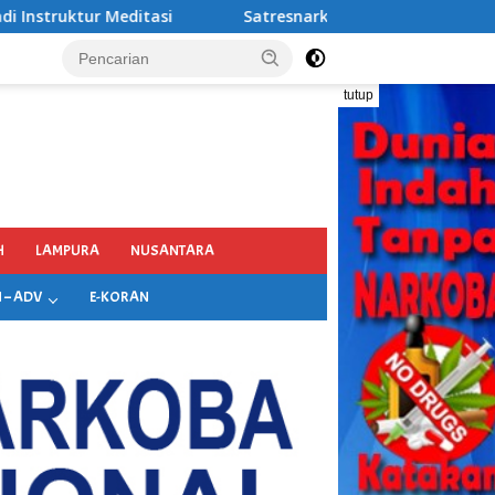
resnarkoba Polres Pelabuhan Tanjung Perak Bongkar Tiga Jar
tutup
H
LAMPURA
NUSANTARA
 – ADV
E-KORAN