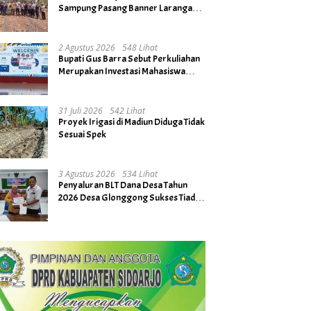
Sampung Pasang Banner Larangan
Bakar Hutan dan Lahan
2 Agustus 2026
548 Lihat
Bupati Gus Barra Sebut Perkuliahan
Merupakan Investasi Mahasiswa
untuk Menuju Gerbang Kesuksesan
di Masa Depan
31 Juli 2026
542 Lihat
Proyek Irigasi di Madiun Diduga Tidak
Sesuai Spek
3 Agustus 2026
534 Lihat
Penyaluran BLT Dana Desa Tahun
2026 Desa Glonggong Sukses Tiada
Kendala