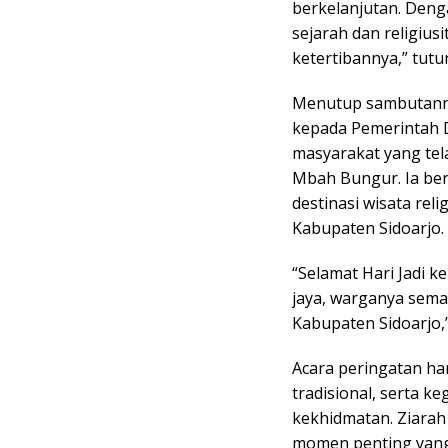
berkelanjutan. Deng
sejarah dan religius
ketertibannya,” tutu
Menutup sambutanny
kepada Pemerintah 
masyarakat yang tel
Mbah Bungur. Ia ber
destinasi wisata rel
Kabupaten Sidoarjo.
“Selamat Hari Jadi 
jaya, warganya sem
Kabupaten Sidoarjo,
Acara peringatan har
tradisional, serta k
kekhidmatan. Ziara
momen penting yan