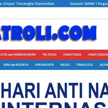
Satpam SMAN 1 Rogojampi Bantu Amankan Terduga Pen
LITIK dan PEMERINTAHAN
TNI-POLRI
JAWA TIMUR
JAWA TENGA
SENI dan BUDAYA
PARIWISATA
RELIGI
TEKNOLOGI
IKLAN