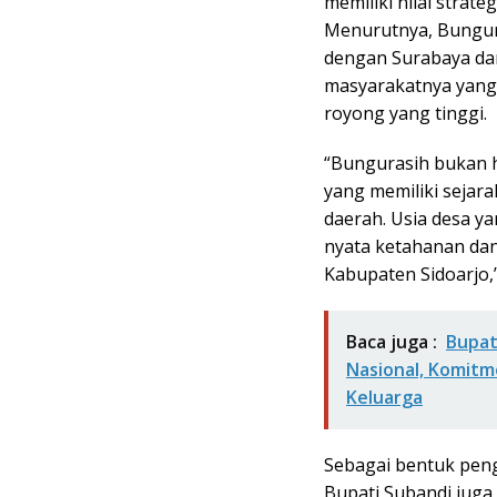
memiliki nilai strate
Menurutnya, Bungur
dengan Surabaya dan
masyarakatnya yang 
royong yang tinggi.
“Bungurasih bukan h
yang memiliki seja
daerah. Usia desa y
nyata ketahanan dan
Kabupaten Sidoarjo,
Baca juga :
Bupat
Nasional, Komit
Keluarga
Sebagai bentuk pen
Bupati Subandi juga