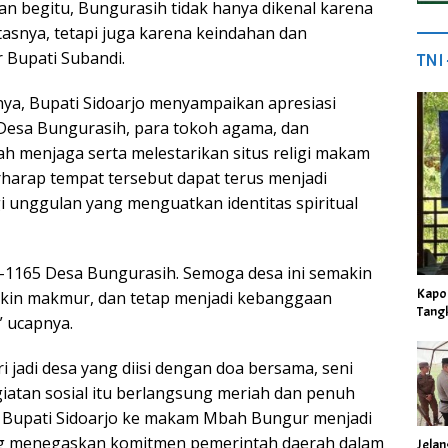
an begitu, Bungurasih tidak hanya dikenal karena
itasnya, tetapi juga karena keindahan dan
r Bupati Subandi.
TNI
a, Bupati Sidoarjo menyampaikan apresiasi
Desa Bungurasih, para tokoh agama, dan
ah menjaga serta melestarikan situs religi makam
harap tempat tersebut dapat terus menjadi
igi unggulan yang menguatkan identitas spiritual
ke-1165 Desa Bungurasih. Semoga desa ini semakin
Kapo
akin makmur, dan tetap menjadi kebanggaan
Tang
” ucapnya.
i jadi desa yang diisi dengan doa bersama, seni
egiatan sosial itu berlangsung meriah dan penuh
h Bupati Sidoarjo ke makam Mbah Bungur menjadi
g menegaskan komitmen pemerintah daerah dalam
Jela