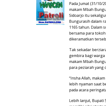
Pada Jumat (31/10/20
makam Mbah Bungur.
Sidoarjo itu sekal
Bungurasih dalam ra
1165 tahun. Dalam 
bersama para tokoh
dikeramatkan terseb
Tak sekadar berziar
gembira bagi warga 
makam Mbah Bungur
para peziarah yang 
“Insha Allah, makam
lebih nyaman saat b
pada acara peringat
Lebih lanjut, Bupat