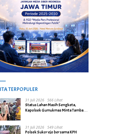
ITA TERPOPULER
31 Juli 2026
566 Lihat
Status Lahan Masih Sengketa,
Kapolsek Gumukmas Minta Tambang
Galian C di Desa Purwoasri
Dihentikan
31 Juli 2026
549 Lihat
Polsek Sukorejo bersama KPH