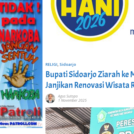
RELIGI
,
Sidoarjo
Bupati Sidoarjo Ziarah k
Janjikan Renovasi Wisata 
Agus Sutopo
1 November 2025