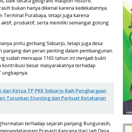
gis, baik secara geografis maupun historis.
asih bukan hanya dikenal karena kedekatannya
 Terminal Purabaya, tetapi juga karena
aktif, produktif, serta memiliki semangat gotong
anya pintu gerbang Sidoarjo, tetapi juga desa
rah panjang dan peran penting dalam pembangunan
ang sudah mencapai 1165 tahun ini menjadi bukti
 kontribusi besar masyarakatnya terhadap
” ungkapnya.
i dan Ketua TP PKK Sidoarjo Raih Penghargaan
men Turunkan Stunting dan Perkuat Ketahanan
ghormatan terhadap sejarah panjang Bungurasih,
 menandatangani Prasasti Kancana Hari Jadi Desa