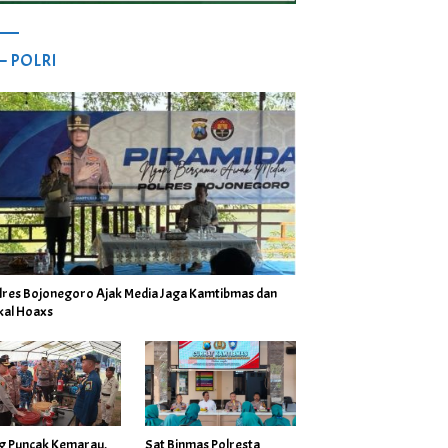
 – POLRI
lres Bojonegoro Ajak Media Jaga Kamtibmas dan
kal Hoaxs
ng Puncak Kemarau,
Sat Binmas Polresta