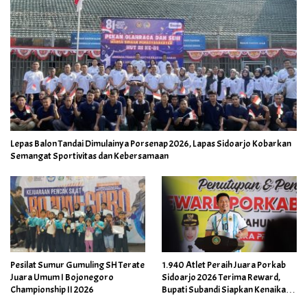
Lepas Balon Tandai Dimulainya Porsenap 2026, Lapas Sidoarjo Kobarkan
Semangat Sportivitas dan Kebersamaan
Pesilat Sumur Gumuling SH Terate
1.940 Atlet Peraih Juara Porkab
Juara Umum I Bojonegoro
Sidoarjo 2026 Terima Reward,
Championship II 2026
Bupati Subandi Siapkan Kenaikan
Bonus Porprov Jatim hingga Rp60