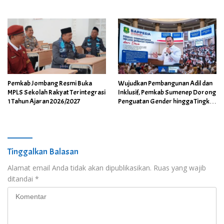
Berprestasi
Wuluhan
Pemkab Jombang Resmi Buka
Wujudkan Pembangunan Adil dan
MPLS Sekolah Rakyat Terintegrasi
Inklusif, Pemkab Sumenep Dorong
1 Tahun Ajaran 2026/2027
Penguatan Gender hingga Tingkat
Desa
Tinggalkan Balasan
Alamat email Anda tidak akan dipublikasikan.
Ruas yang wajib
ditandai
*