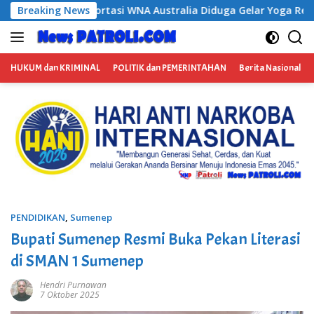
Langsung
ralia Diduga Gelar Yoga Retreat dan Menjadi Instruktur Medita
Breaking News
ke
konten
HUKUM dan KRIMINAL
POLITIK dan PEMERINTAHAN
Berita Nasional
PENDIDIKAN
,
Sumenep
Bupati Sumenep Resmi Buka Pekan Literasi
di SMAN 1 Sumenep
Hendri Purnawan
7 Oktober 2025