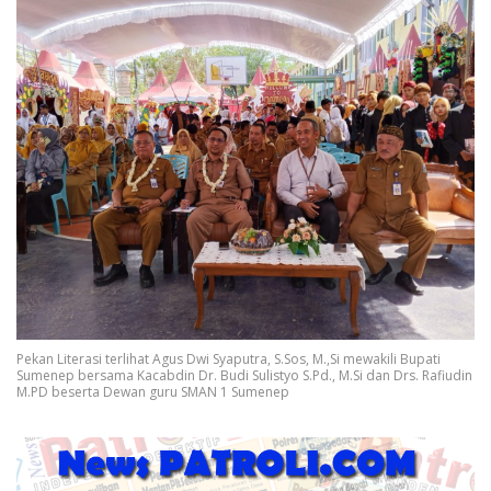
Pekan Literasi terlihat Agus Dwi Syaputra, S.Sos, M.,Si mewakili Bupati
Sumenep bersama Kacabdin Dr. Budi Sulistyo S.Pd., M.Si dan Drs. Rafiudin
M.PD beserta Dewan guru SMAN 1 Sumenep