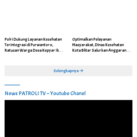
Polri Dukung Layanan Kesehatan
Optimalkan Pelayanan
Terintegrasi di Purwantoro,
Masyarakat, Dinas Kesehatan
Ratusan Warga Desa Kepyar Ikuti
Kota Blitar Salurkan Anggaran
Skrining Penyakit Gratis
DBBCHT Tahun 2026 untuk
Penguatan Puskesmas Kecamatan
Selengkapnya
News PATROLI TV – Youtube Chanel
Pemutar
Video