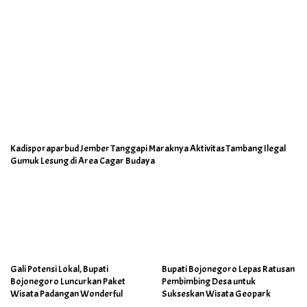
Kadisporaparbud Jember Tanggapi Maraknya Aktivitas Tambang Ilegal
Gumuk Lesung di Area Cagar Budaya
Gali Potensi Lokal, Bupati
Bupati Bojonegoro Lepas Ratusan
Bojonegoro Luncurkan Paket
Pembimbing Desa untuk
Wisata Padangan Wonderful
Sukseskan Wisata Geopark