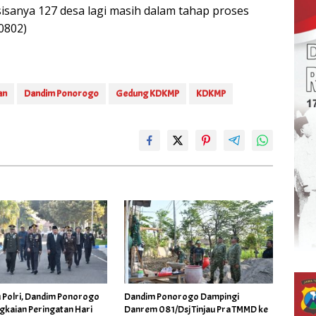
sisanya 127 desa lagi masih dalam tahap proses
0802)
an
Dandim Ponorogo
Gedung KDKMP
KDKMP
dim Ponorogo
Dandim Ponorogo Dampingi
gkaian Peringatan Hari
Danrem 081/Dsj Tinjau Pra TMMD ke