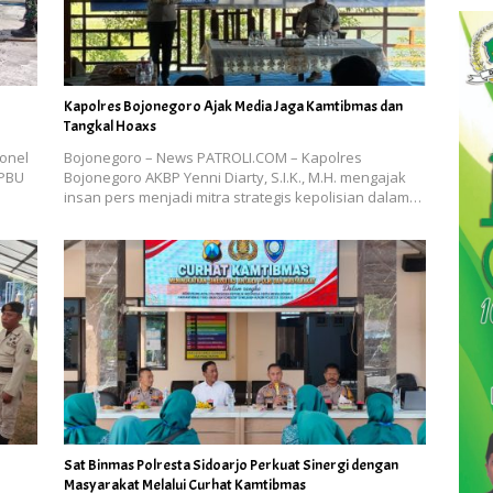
Kapolres Bojonegoro Ajak Media Jaga Kamtibmas dan
Tangkal Hoaxs
onel
Bojonegoro – News PATROLI.COM – Kapolres
SPBU
Bojonegoro AKBP Yenni Diarty, S.I.K., M.H. mengajak
insan pers menjadi mitra strategis kepolisian dalam…
Sat Binmas Polresta Sidoarjo Perkuat Sinergi dengan
Masyarakat Melalui Curhat Kamtibmas