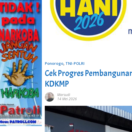
Ponorogo
,
TNI-POLRI
Cek Progres Pembangunan
KDKMP
Marsudi
14 Mei 2026