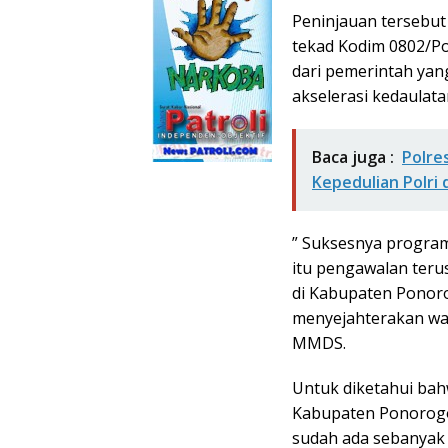
Peninjauan tersebut 
tekad Kodim 0802/P
dari pemerintah yan
akselerasi kedaulat
Baca juga :
Polre
Kepedulian Polri 
” Suksesnya program
itu pengawalan ter
di Kabupaten Ponoro
menyejahterakan warg
MMDS.
Untuk diketahui bah
Kabupaten Ponorog
sudah ada sebanyak 