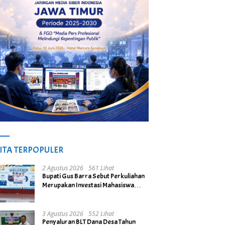
ITA TERPOPULER
2 Agustus 2026
561 Lihat
Bupati Gus Barra Sebut Perkuliahan
Merupakan Investasi Mahasiswa
untuk Menuju Gerbang Kesuksesan
di Masa Depan
3 Agustus 2026
552 Lihat
Penyaluran BLT Dana Desa Tahun