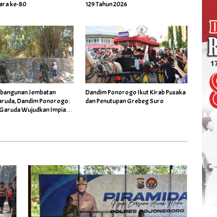
ara ke-80
129 Tahun 2026
mbangunan Jembatan
Dandim Ponorogo Ikut Kirab Pusaka
Garuda, Dandim Ponorogo:
dan Penutupan Grebeg Suro
Garuda Wujudkan Impian