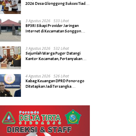
2026 Desa Glonggong Sukses Tiada
Kendala
3 Agustus 2026
533 Lihat
BP3RI Sikapi Provider Jaringan
Internet di Kecamatan Songgon
Kabupaten Banyuwangi
3 Agustus 2026
532 Lihat
Sejumlah Warga Puger Datangi
Kantor Kecamatan, Pertanyakan
Rencana Tidak Digelarnya Upacara
HUT RI ke- 81
4 Agustus 2026
526 Lihat
Kabag Keuangan DPRD Ponorogo
Ditetapkan Jadi Tersangka
Kejaksaan, Diduga Terima Fee 30%