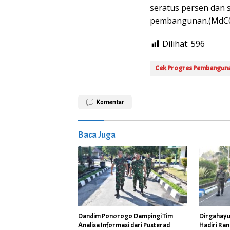
seratus persen dan 
pembangunan.(MdC
Dilihat:
596
Cek Progres Pembangun
Komentar
Baca Juga
Dandim Ponorogo Dampingi Tim
Dirgahayu Polri, Dan
Analisa Informasi dari Pusterad
Hadiri Ran