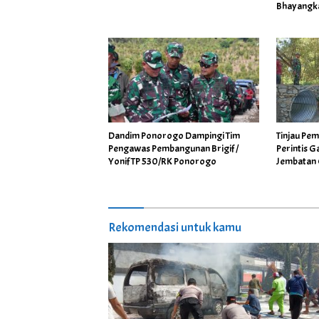
Bhayangk
Dandim Ponorogo Dampingi Tim
Tinjau Pe
Pengawas Pembangunan Brigif /
Perintis 
Yonif TP 530/RK Ponorogo
Jembatan 
Warga
Rekomendasi untuk kamu