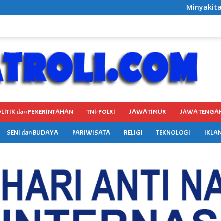
Minyakita Diduga Tak Penuhi Standar, Polr
LITIK dan PEMERINTAHAN
TNI-POLRI
JAWA TIMUR
JAWA TENGA
SENI dan BUDAYA
PARIWISATA
RELIGI
TEKNOLOGI
IKLAN