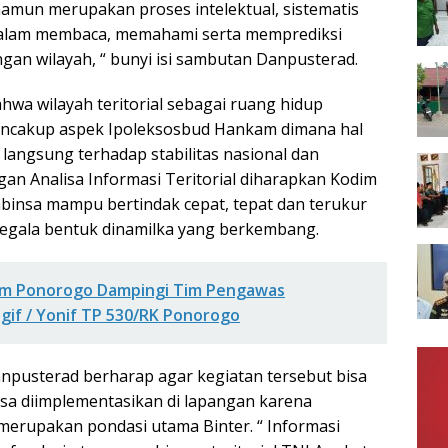
mun merupakan proses intelektual, sistematis
dalam membaca, memahami serta memprediksi
an wilayah, “ bunyi isi sambutan Danpusterad.
hwa wilayah teritorial sebagai ruang hidup
ncakup aspek Ipoleksosbud Hankam dimana hal
langsung terhadap stabilitas nasional dan
an Analisa Informasi Teritorial diharapkan Kodim
abinsa mampu bertindak cepat, tepat dan terukur
egala bentuk dinamilka yang berkembang.
m Ponorogo Dampingi Tim Pengawas
if / Yonif TP 530/RK Ponorogo
pusterad berharap agar kegiatan tersebut bisa
isa diimplementasikan di lapangan karena
 merupakan pondasi utama Binter. “ Informasi