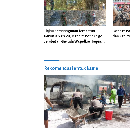
Tinjau Pembangunan Jembatan
Dandim Po
Perintis Garuda, Dandim Ponorogo:
dan Penut
Jembatan Garuda Wujudkan Impian
Warga
Rekomendasi untuk kamu