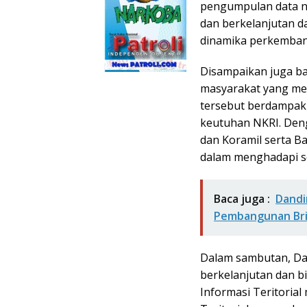
pengumpulan data na
dan berkelanjutan 
dinamika perkembang
Disampaikan juga ba
masyarakat yang me
tersebut berdampak 
keutuhan NKRI. Deng
dan Koramil serta B
dalam menghadapi s
Baca juga :
Dandi
Pembangunan Brig
Dalam sambutan, Dan
berkelanjutan dan b
Informasi Teritorial