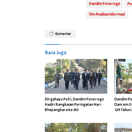
Dandim Ponorogo
Pu
Tim Analisa Informasi
Komentar
Baca Juga
Dirgahayu Polri, Dandim Ponorogo
Dandim P
Hadiri Rangkaian Peringatan Hari
Danrem 08
Bhayangkara ke-80
129 Tahun