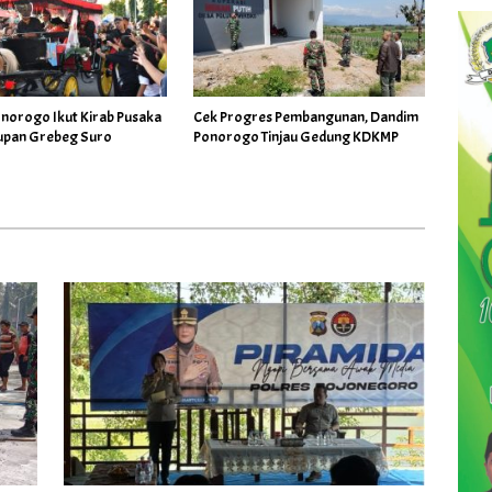
norogo Ikut Kirab Pusaka
Cek Progres Pembangunan, Dandim
upan Grebeg Suro
Ponorogo Tinjau Gedung KDKMP