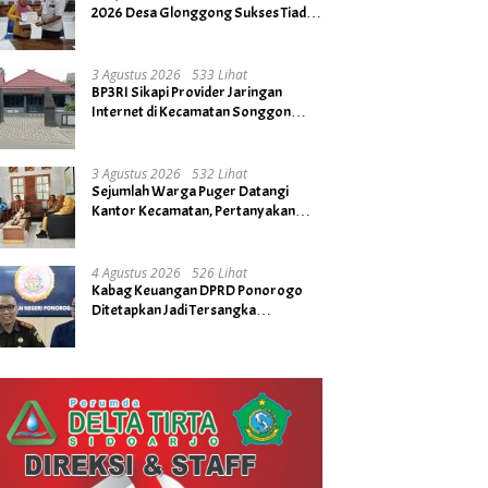
2026 Desa Glonggong Sukses Tiada
Kendala
3 Agustus 2026
533 Lihat
BP3RI Sikapi Provider Jaringan
Internet di Kecamatan Songgon
Kabupaten Banyuwangi
3 Agustus 2026
532 Lihat
Sejumlah Warga Puger Datangi
Kantor Kecamatan, Pertanyakan
Rencana Tidak Digelarnya Upacara
HUT RI ke- 81
4 Agustus 2026
526 Lihat
Kabag Keuangan DPRD Ponorogo
Ditetapkan Jadi Tersangka
Kejaksaan, Diduga Terima Fee 30%