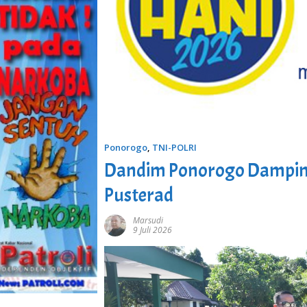
Ponorogo
,
TNI-POLRI
Dandim Ponorogo Dampingi
Pusterad
Marsudi
9 Juli 2026