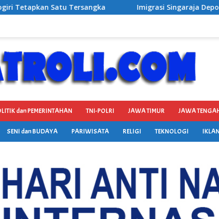
Imigrasi Singaraja Deportasi WNA Australia Diduga Gelar Y
LITIK dan PEMERINTAHAN
TNI-POLRI
JAWA TIMUR
JAWA TENGA
SENI dan BUDAYA
PARIWISATA
RELIGI
TEKNOLOGI
IKLAN