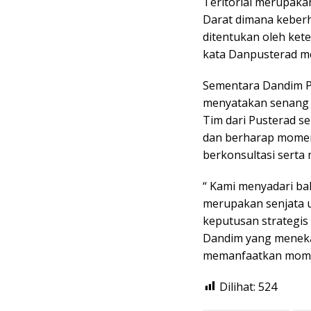
Teritorial merupaka
Darat dimana keber
ditentukan oleh kete
kata Danpusterad me
Sementara Dandim P
menyatakan senang 
Tim dari Pusterad se
dan berharap momen 
berkonsultasi serta 
“ Kami menyadari bah
merupakan senjata 
keputusan strategis 
Dandim yang meneka
memanfaatkan momen
Dilihat:
524