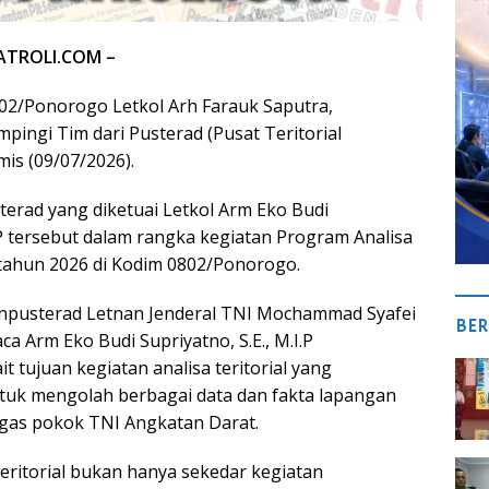
ATROLI.COM –
2/Ponorogo Letkol Arh Farauk Saputra,
ingi Tim dari Pusterad (Pusat Teritorial
is (09/07/2026).
erad yang diketuai Letkol Arm Eko Budi
I.P tersebut dalam rangka kegiatan Program Analisa
l tahun 2026 di Kodim 0802/Ponorogo.
pusterad Letnan Jenderal TNI Mochammad Syafei
BER
ca Arm Eko Budi Supriyatno, S.E., M.I.P
 tujuan kegiatan analisa teritorial yang
ntuk mengolah berbagai data dan fakta lapangan
as pokok TNI Angkatan Darat.
Teritorial bukan hanya sekedar kegiatan