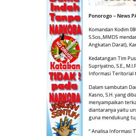
Ponorogo – News P
Komandan Kodim 080
S.Sos.,MMDS mendamp
Angkatan Darat), Kam
Kedatangan Tim Pust
Supriyatno, S.E., M.
Informasi Teritoria
Dalam sambutan Dan
Kasno, S.H. yang diba
menyampaikan terkait
diantaranya yaitu u
guna mendukung tug
“ Analisa Informasi 