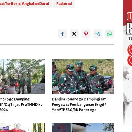
sat Teritorial Angkatan Darat
Pusterad
onorogo Dampingi
Dandim Ponorogo Dampingi Tim
1/Dsj Tinjau Pra TMMD ke
Pengawas Pembangunan Brigif /
 2026
Yonif TP 530/RK Ponorogo