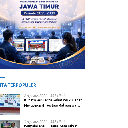
ITA TERPOPULER
2 Agustus 2026
561 Lihat
Bupati Gus Barra Sebut Perkuliahan
Merupakan Investasi Mahasiswa
untuk Menuju Gerbang Kesuksesan
di Masa Depan
3 Agustus 2026
552 Lihat
Penyaluran BLT Dana Desa Tahun