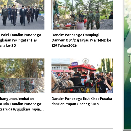
dim Ponorogo
Dandim Ponorogo Dampingi
gkaian Peringatan Hari
Danrem 081/Dsj Tinjau Pra TMMD ke
ara ke-80
129 Tahun 2026
mbangunan Jembatan
Dandim Ponorogo Ikut Kirab Pusaka
Garuda, Dandim Ponorogo:
dan Penutupan Grebeg Suro
Garuda Wujudkan Impian