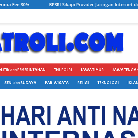
pi Provider Jaringan Internet di Kecamatan Songgon Kabupate
LITIK dan PEMERINTAHAN
TNI-POLRI
JAWA TIMUR
JAWA TENGA
SENI dan BUDAYA
PARIWISATA
RELIGI
TEKNOLOGI
IKLAN