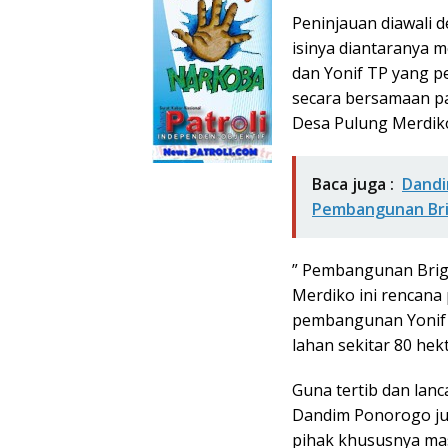
Peninjauan diawali 
isinya diantaranya 
dan Yonif TP yang 
secara bersamaan pa
Desa Pulung Merdiko
Baca juga :
Dandi
Pembangunan Brig
” Pembangunan Brigi
Merdiko ini rencan
pembangunan Yonif T
lahan sekitar 80 hek
Guna tertib dan lan
Dandim Ponorogo j
pihak khususnya mas