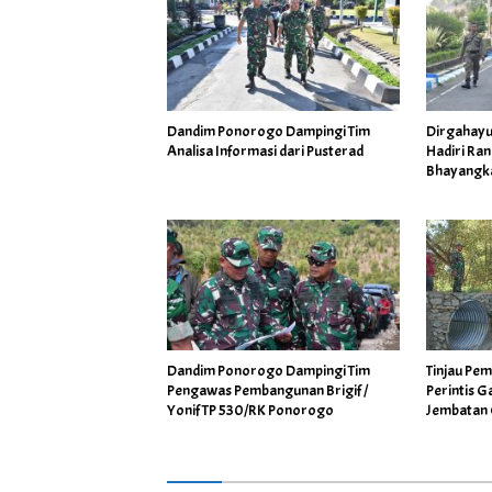
Dandim Ponorogo Dampingi Tim
Dirgahayu Polri, Dan
Analisa Informasi dari Pusterad
Hadiri Ran
Bhayangk
Dandim Ponorogo Dampingi Tim
Tinjau Pe
Pengawas Pembangunan Brigif /
Perintis 
Yonif TP 530/RK Ponorogo
Jembatan 
Warga