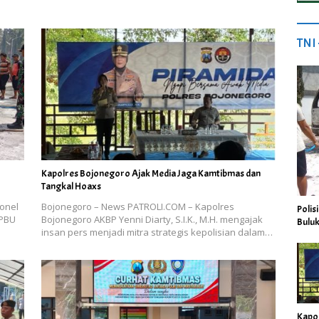
TNI
Kapolres Bojonegoro Ajak Media Jaga Kamtibmas dan
Tangkal Hoaxs
onel
Bojonegoro – News PATROLI.COM – Kapolres
Polis
SPBU
Bojonegoro AKBP Yenni Diarty, S.I.K., M.H. mengajak
Buluk
insan pers menjadi mitra strategis kepolisian dalam…
Kapo