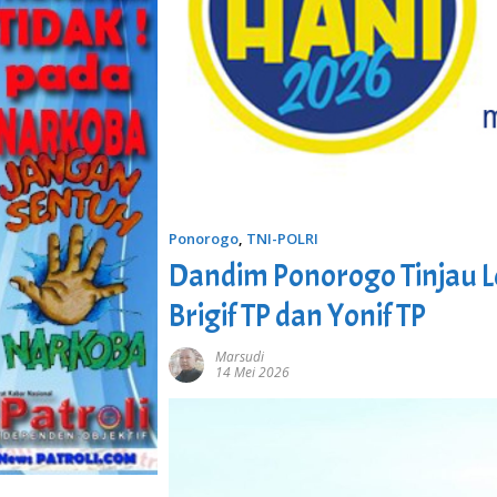
Ponorogo
,
TNI-POLRI
Dandim Ponorogo Tinjau 
Brigif TP dan Yonif TP
Marsudi
14 Mei 2026