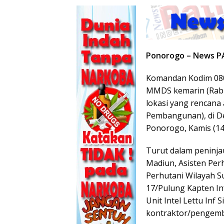
Ponorogo – News P
Komandan Kodim 0802
MMDS kemarin (Rabu
lokasi yang rencana 
Pembangunan), di D
Ponorogo, Kamis (14
Turut dalam peninjau
Madiun, Asisten Per
Perhutani Wilayah S
17/Pulung Kapten Inf
Unit Intel Lettu Inf 
kontraktor/pengemb