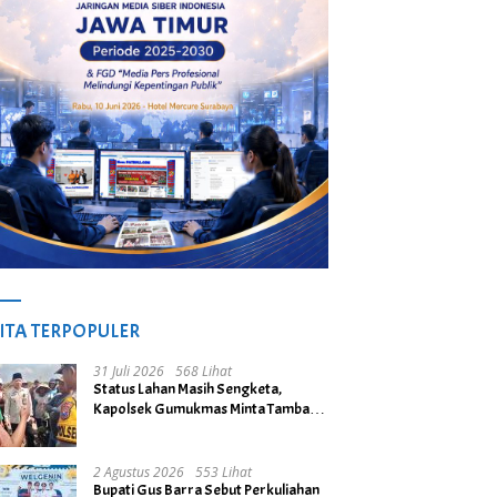
ITA TERPOPULER
31 Juli 2026
568 Lihat
Status Lahan Masih Sengketa,
Kapolsek Gumukmas Minta Tambang
Galian C di Desa Purwoasri
Dihentikan
2 Agustus 2026
553 Lihat
Bupati Gus Barra Sebut Perkuliahan