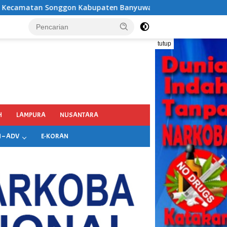
n Banyuwangi
tutup
H
LAMPURA
NUSANTARA
 – ADV
E-KORAN