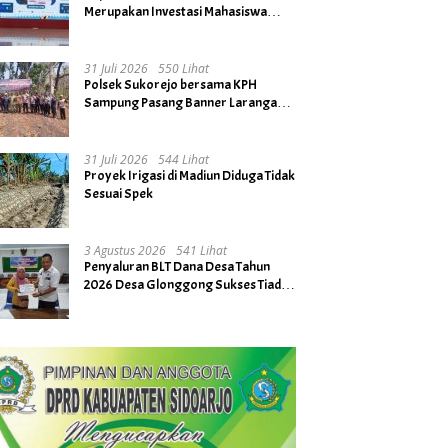
Merupakan Investasi Mahasiswa
untuk Menuju Gerbang Kesuksesan
di Masa Depan
31 Juli 2026
550 Lihat
Polsek Sukorejo bersama KPH
Sampung Pasang Banner Larangan
Bakar Hutan dan Lahan
31 Juli 2026
544 Lihat
Proyek Irigasi di Madiun Diduga Tidak
Sesuai Spek
3 Agustus 2026
541 Lihat
Penyaluran BLT Dana Desa Tahun
2026 Desa Glonggong Sukses Tiada
Kendala