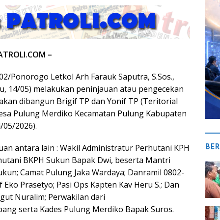
ATROLI.COM –
/Ponorogo Letkol Arh Farauk Saputra, S.Sos.,
, 14/05) melakukan peninjauan atau pengecekan
akan dibangun Brigif TP dan Yonif TP (Teritorial
esa Pulung Merdiko Kecamatan Pulung Kabupaten
/05/2026).
BER
an antara lain : Wakil Administratur Perhutani KPH
hutani BKPH Sukun Bapak Dwi, beserta Mantri
ukun; Camat Pulung Jaka Wardaya; Danramil 0802-
 Eko Prasetyo; Pasi Ops Kapten Kav Heru S.; Dan
Sigut Nuralim; Perwakilan dari
ang serta Kades Pulung Merdiko Bapak Suros.