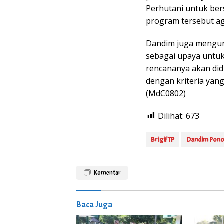
Perhutani untuk be
program tersebut ag
Dandim juga mengun
sebagai upaya untuk
rencananya akan did
dengan kriteria yan
(MdC0802)
Dilihat:
673
Brigif TP
Dandim Pon
Komentar
Baca Juga