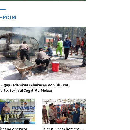
 – POLRI
i Sigap Padamkan Kebakaran Mobil di SPBU
erto, Berhasil Cegah Api Meluas
lres Bojonegoro
Jelang Puncak Kemarau,