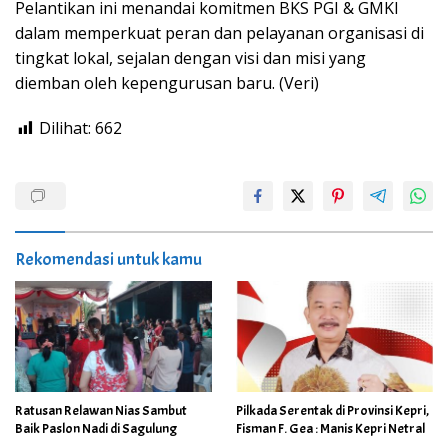
Pelantikan ini menandai komitmen BKS PGI & GMKI
dalam memperkuat peran dan pelayanan organisasi di
tingkat lokal, sejalan dengan visi dan misi yang
diemban oleh kepengurusan baru. (Veri)
Dilihat:
662
Rekomendasi untuk kamu
Ratusan Relawan Nias Sambut
Pilkada Serentak di Provinsi Kepri,
Baik Paslon Nadi di Sagulung
Fisman F. Gea : Manis Kepri Netral