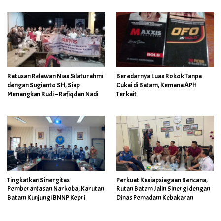
Ratusan Relawan Nias Silaturahmi
Beredarnya Luas Rokok Tanpa
dengan Sugianto SH, Siap
Cukai di Batam, Kemana APH
Menangkan Rudi – Rafiq dan Nadi
Terkait
Tingkatkan Sinergitas
Perkuat Kesiapsiagaan Bencana,
Pemberantasan Narkoba, Karutan
Rutan Batam Jalin Sinergi dengan
Batam Kunjungi BNNP Kepri
Dinas Pemadam Kebakaran