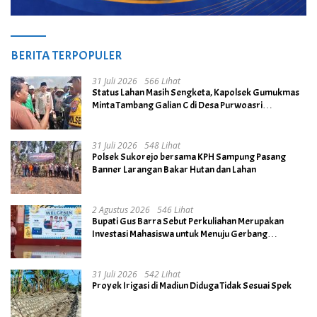
BERITA TERPOPULER
31 Juli 2026
566 Lihat
Status Lahan Masih Sengketa, Kapolsek Gumukmas
Minta Tambang Galian C di Desa Purwoasri
Dihentikan
31 Juli 2026
548 Lihat
Polsek Sukorejo bersama KPH Sampung Pasang
Banner Larangan Bakar Hutan dan Lahan
2 Agustus 2026
546 Lihat
Bupati Gus Barra Sebut Perkuliahan Merupakan
Investasi Mahasiswa untuk Menuju Gerbang
Kesuksesan di Masa Depan
31 Juli 2026
542 Lihat
Proyek Irigasi di Madiun Diduga Tidak Sesuai Spek