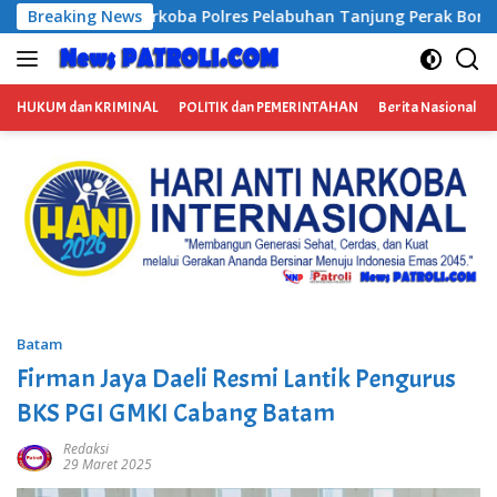
Langsung
uhan Tanjung Perak Bongkar Tiga Jaringan Narkoba, Empat Te
Breaking News
ke
konten
HUKUM dan KRIMINAL
POLITIK dan PEMERINTAHAN
Berita Nasional
Batam
Firman Jaya Daeli Resmi Lantik Pengurus
BKS PGI GMKI Cabang Batam
Redaksi
29 Maret 2025