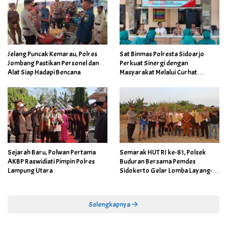
Jelang Puncak Kemarau, Polres
Sat Binmas Polresta Sidoarjo
Jombang Pastikan Personel dan
Perkuat Sinergi dengan
Alat Siap Hadapi Bencana
Masyarakat Melalui Curhat
Kamtibmas
Sejarah Baru, Polwan Pertama
Semarak HUT RI ke-81, Polsek
AKBP Raswidiati Pimpin Polres
Buduran Bersama Pemdes
Lampung Utara
Sidokerto Gelar Lomba Layang-
Layang
Selengkapnya