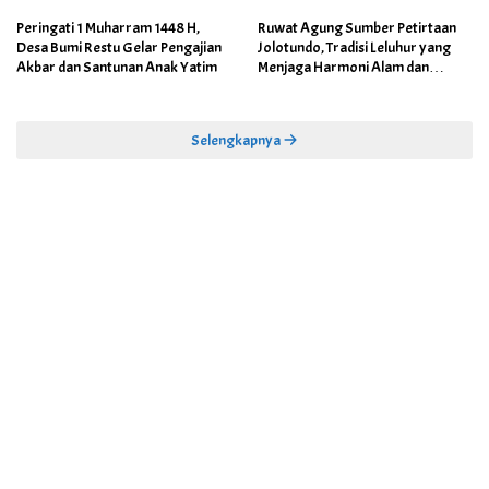
Peringati 1 Muharram 1448 H,
Ruwat Agung Sumber Petirtaan
Desa Bumi Restu Gelar Pengajian
Jolotundo, Tradisi Leluhur yang
Akbar dan Santunan Anak Yatim
Menjaga Harmoni Alam dan
Warisan Sejarah
Selengkapnya