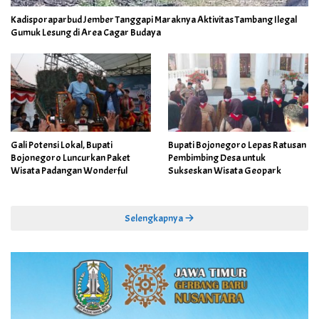
Kadisporaparbud Jember Tanggapi Maraknya Aktivitas Tambang Ilegal
Gumuk Lesung di Area Cagar Budaya
Gali Potensi Lokal, Bupati
Bupati Bojonegoro Lepas Ratusan
Bojonegoro Luncurkan Paket
Pembimbing Desa untuk
Wisata Padangan Wonderful
Sukseskan Wisata Geopark
Selengkapnya