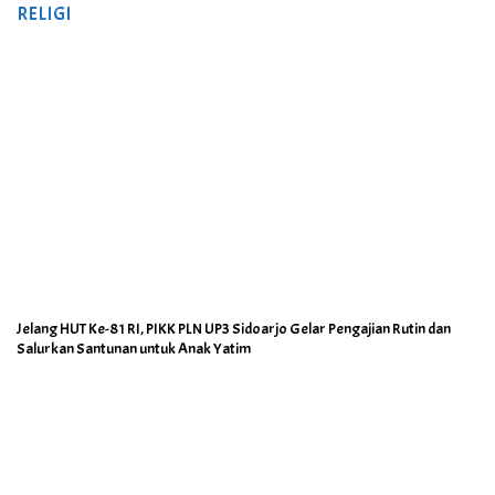
RELIGI
Jelang HUT Ke-81 RI, PIKK PLN UP3 Sidoarjo Gelar Pengajian Rutin dan
Salurkan Santunan untuk Anak Yatim