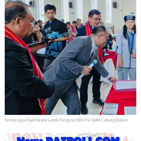
Firman Jaya Daeli Resmi Lantik Pengurus BKS PGI GMKI Cabang Batam