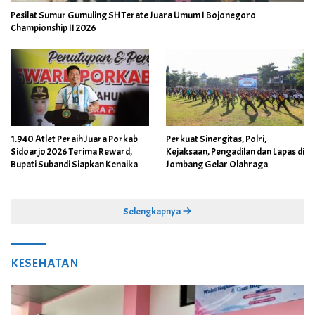
Pesilat Sumur Gumuling SH Terate Juara Umum I Bojonegoro
Championship II 2026
1.940 Atlet Peraih Juara Porkab
Perkuat Sinergitas, Polri,
Sidoarjo 2026 Terima Reward,
Kejaksaan, Pengadilan dan Lapas di
Bupati Subandi Siapkan Kenaikan
Jombang Gelar Olahraga
Bonus Porprov Jatim hingga Rp60
Bersama
Juta
Selengkapnya
KESEHATAN