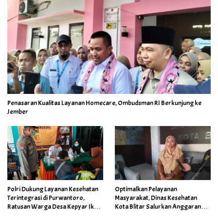
Penasaran Kualitas Layanan Homecare, Ombudsman RI Berkunjung ke
Jember
Polri Dukung Layanan Kesehatan
Optimalkan Pelayanan
Terintegrasi di Purwantoro,
Masyarakat, Dinas Kesehatan
Ratusan Warga Desa Kepyar Ikuti
Kota Blitar Salurkan Anggaran
Skrining Penyakit Gratis
DBBCHT Tahun 2026 untuk