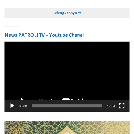
Penguatan Puskesmas Kecamatan
Selengkapnya
News PATROLI TV – Youtube Chanel
Pemutar
Video
00:00
17:04