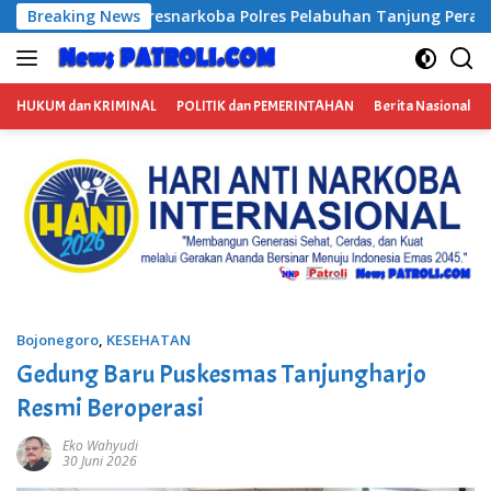
Langsung
 Polres Pelabuhan Tanjung Perak Bongkar Tiga Jaringan Nark
Breaking News
ke
konten
HUKUM dan KRIMINAL
POLITIK dan PEMERINTAHAN
Berita Nasional
Bojonegoro
,
KESEHATAN
Gedung Baru Puskesmas Tanjungharjo
Resmi Beroperasi
Eko Wahyudi
30 Juni 2026