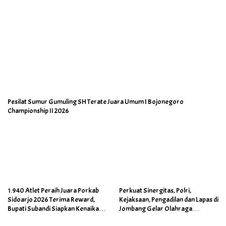
Pesilat Sumur Gumuling SH Terate Juara Umum I Bojonegoro
Championship II 2026
1.940 Atlet Peraih Juara Porkab
Perkuat Sinergitas, Polri,
Sidoarjo 2026 Terima Reward,
Kejaksaan, Pengadilan dan Lapas di
Bupati Subandi Siapkan Kenaikan
Jombang Gelar Olahraga
Bonus Porprov Jatim hingga Rp60
Bersama