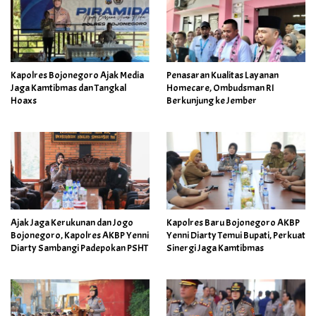
Kapolres Bojonegoro Ajak Media
Penasaran Kualitas Layanan
Jaga Kamtibmas dan Tangkal
Homecare, Ombudsman RI
Hoaxs
Berkunjung ke Jember
Ajak Jaga Kerukunan dan Jogo
Kapolres Baru Bojonegoro AKBP
Bojonegoro, Kapolres AKBP Yenni
Yenni Diarty Temui Bupati, Perkuat
Diarty Sambangi Padepokan PSHT
Sinergi Jaga Kamtibmas