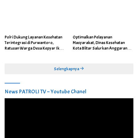
Polri Dukung Layanan Kesehatan
Optimalkan Pelayanan
Terintegrasi di Purwantoro,
Masyarakat, Dinas Kesehatan
Ratusan Warga Desa Kepyar Ikuti
Kota Blitar Salurkan Anggaran
Skrining Penyakit Gratis
DBBCHT Tahun 2026 untuk
Penguatan Puskesmas Kecamatan
Selengkapnya
News PATROLI TV – Youtube Chanel
Pemutar
Video