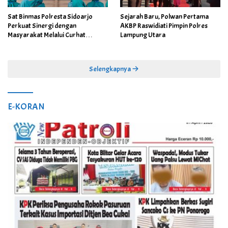
Sat Binmas Polresta Sidoarjo
Sejarah Baru, Polwan Pertama
Perkuat Sinergi dengan
AKBP Raswidiati Pimpin Polres
Masyarakat Melalui Curhat
Lampung Utara
Kamtibmas
Selengkapnya
E-KORAN