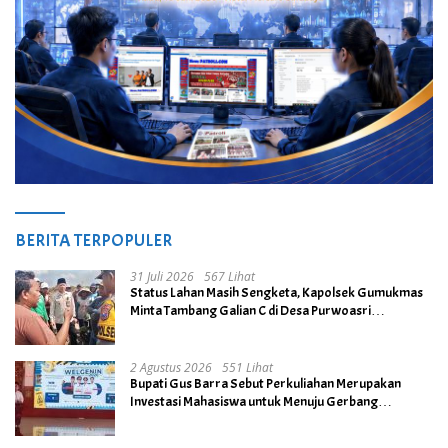
BERITA TERPOPULER
31 Juli 2026
567 Lihat
Status Lahan Masih Sengketa, Kapolsek Gumukmas
Minta Tambang Galian C di Desa Purwoasri
Dihentikan
2 Agustus 2026
551 Lihat
Bupati Gus Barra Sebut Perkuliahan Merupakan
Investasi Mahasiswa untuk Menuju Gerbang
Kesuksesan di Masa Depan