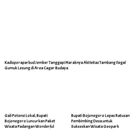
Kadisporaparbud Jember Tanggapi Maraknya Aktivitas Tambang Ilegal
Gumuk Lesung di Area Cagar Budaya
Gali Potensi Lokal, Bupati
Bupati Bojonegoro Lepas Ratusan
Bojonegoro Luncurkan Paket
Pembimbing Desa untuk
Wisata Padangan Wonderful
Sukseskan Wisata Geopark