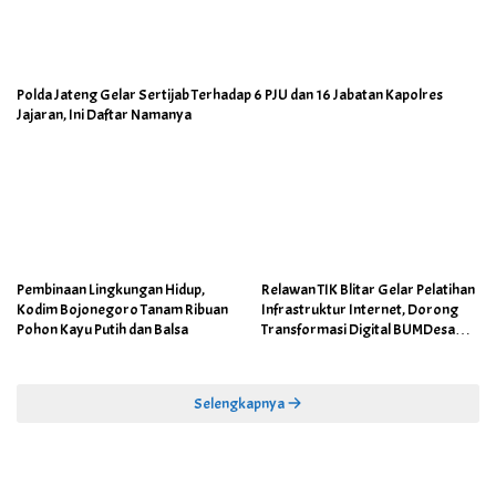
Polda Jateng Gelar Sertijab Terhadap 6 PJU dan 16 Jabatan Kapolres
Jajaran, Ini Daftar Namanya
Pembinaan Lingkungan Hidup,
Relawan TIK Blitar Gelar Pelatihan
Kodim Bojonegoro Tanam Ribuan
Infrastruktur Internet, Dorong
Pohon Kayu Putih dan Balsa
Transformasi Digital BUMDesa
dan Pemerintahan Desa
Selengkapnya