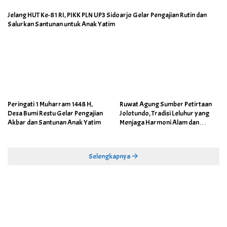
Jelang HUT Ke-81 RI, PIKK PLN UP3 Sidoarjo Gelar Pengajian Rutin dan
Salurkan Santunan untuk Anak Yatim
Peringati 1 Muharram 1448 H,
Ruwat Agung Sumber Petirtaan
Desa Bumi Restu Gelar Pengajian
Jolotundo, Tradisi Leluhur yang
Akbar dan Santunan Anak Yatim
Menjaga Harmoni Alam dan
Warisan Sejarah
Selengkapnya