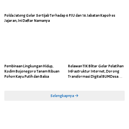
Polda Jateng Gelar Sertijab Terhadap 6 PJU dan 16 Jabatan Kapolres
Jajaran, Ini Daftar Namanya
Pembinaan Lingkungan Hidup,
Relawan TIK Blitar Gelar Pelatihan
Kodim Bojonegoro Tanam Ribuan
Infrastruktur Internet, Dorong
Pohon Kayu Putih dan Balsa
Transformasi Digital BUMDesa
dan Pemerintahan Desa
Selengkapnya