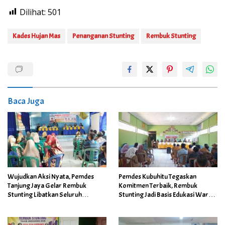
Dilihat:
501
Kades Hujan Mas
Penanganan Stunting
Rembuk Stunting
Baca Juga
Wujudkan Aksi Nyata, Pemdes
Pemdes Kubuhitu Tegaskan
Tanjung Jaya Gelar Rembuk
Komitmen Terbaik, Rembuk
Stunting Libatkan Seluruh
Stunting Jadi Basis Edukasi Warga
Stakeholder
di Tiap Dusun