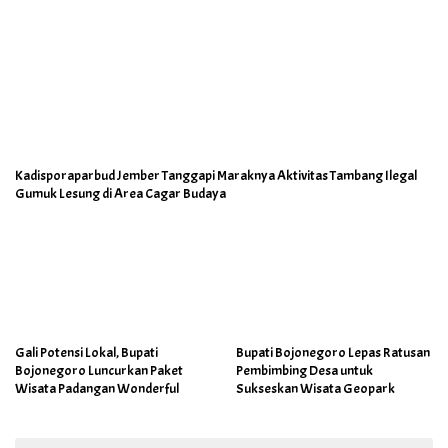
Kadisporaparbud Jember Tanggapi Maraknya Aktivitas Tambang Ilegal
Gumuk Lesung di Area Cagar Budaya
Gali Potensi Lokal, Bupati
Bupati Bojonegoro Lepas Ratusan
Bojonegoro Luncurkan Paket
Pembimbing Desa untuk
Wisata Padangan Wonderful
Sukseskan Wisata Geopark