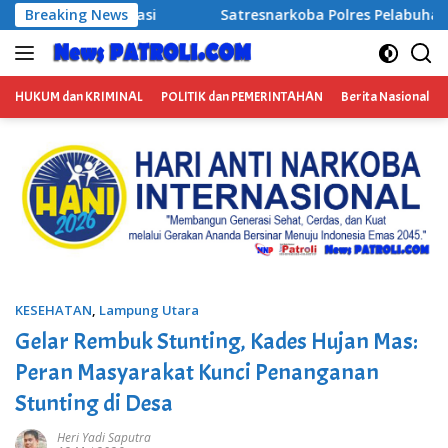
Langsung
Breaking News
Satresnarkoba Polres Pelabuhan Tanjung Perak Bongkar 
ke
konten
HUKUM dan KRIMINAL
POLITIK dan PEMERINTAHAN
Berita Nasional
KESEHATAN
,
Lampung Utara
Gelar Rembuk Stunting, Kades Hujan Mas:
Peran Masyarakat Kunci Penanganan
Stunting di Desa
Heri Yadi Saputra