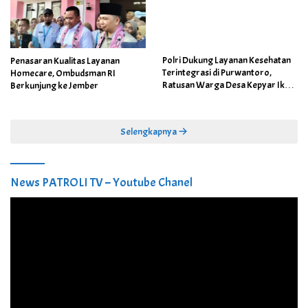
Polri Dukung Layanan Kesehatan
Penasaran Kualitas Layanan
Terintegrasi di Purwantoro,
Homecare, Ombudsman RI
Ratusan Warga Desa Kepyar Ikuti
Berkunjung ke Jember
Skrining Penyakit Gratis
Selengkapnya
News PATROLI TV – Youtube Chanel
Pemutar
Video