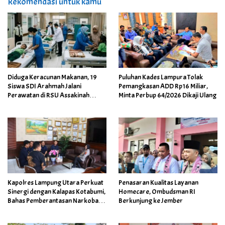
Rekomendasi untuk kamu
Diduga Keracunan Makanan, 19
Puluhan Kades Lampura Tolak
Siswa SDI Arahmah Jalani
Pemangkasan ADD Rp16 Miliar,
Perawatan di RSU Assakinah
Minta Perbup 64/2026 Dikaji Ulang
Medika
Kapolres Lampung Utara Perkuat
Penasaran Kualitas Layanan
Sinergi dengan Kalapas Kotabumi,
Homecare, Ombudsman RI
Bahas Pemberantasan Narkoba
Berkunjung ke Jember
dan Pungli