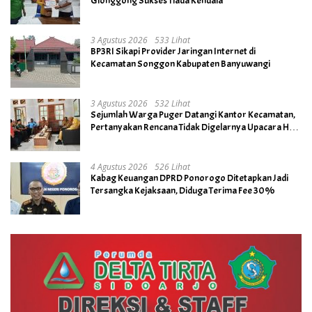
Glonggong Sukses Tiada Kendala
3 Agustus 2026
533 Lihat
BP3RI Sikapi Provider Jaringan Internet di
Kecamatan Songgon Kabupaten Banyuwangi
3 Agustus 2026
532 Lihat
Sejumlah Warga Puger Datangi Kantor Kecamatan,
Pertanyakan Rencana Tidak Digelarnya Upacara HUT
RI ke- 81
4 Agustus 2026
526 Lihat
Kabag Keuangan DPRD Ponorogo Ditetapkan Jadi
Tersangka Kejaksaan, Diduga Terima Fee 30%