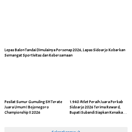
Lepas Balon Tandai Dimulainya Porsenap 2026, Lapas Sidoarjo Kobarkan
Semangat Sportivitas dan Kebersamaan
Pesilat Sumur Gumuling SH Terate
1.940 Atlet Peraih Juara Porkab
Juara Umum I Bojonegoro
Sidoarjo 2026 Terima Reward,
Championship II 2026
Bupati Subandi Siapkan Kenaikan
Bonus Porprov Jatim hingga Rp60
Juta