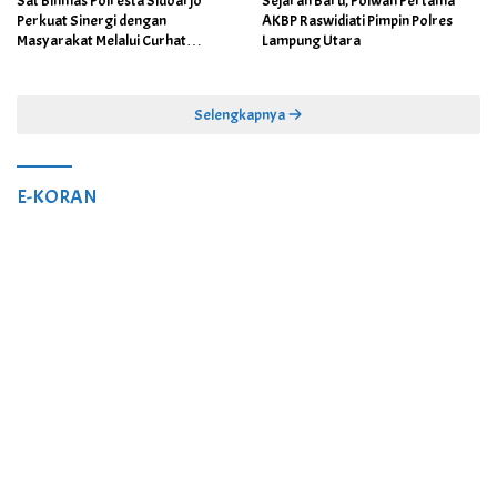
Sat Binmas Polresta Sidoarjo
Sejarah Baru, Polwan Pertama
Perkuat Sinergi dengan
AKBP Raswidiati Pimpin Polres
Masyarakat Melalui Curhat
Lampung Utara
Kamtibmas
Selengkapnya
E-KORAN