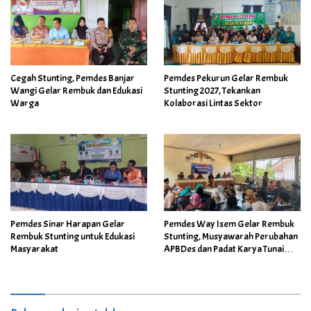
Cegah Stunting, Pemdes Banjar
Pemdes Pekurun Gelar Rembuk
Wangi Gelar Rembuk dan Edukasi
Stunting 2027, Tekankan
Warga
Kolaborasi Lintas Sektor
Pemdes Sinar Harapan Gelar
Pemdes Way Isem Gelar Rembuk
Rembuk Stunting untuk Edukasi
Stunting, Musyawarah Perubahan
Masyarakat
APBDes dan Padat Karya Tunai
Desa