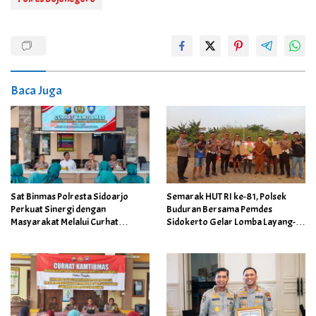
Baca Juga
Sat Binmas Polresta Sidoarjo
Semarak HUT RI ke-81, Polsek
Perkuat Sinergi dengan
Buduran Bersama Pemdes
Masyarakat Melalui Curhat
Sidokerto Gelar Lomba Layang-
Kamtibmas
Layang