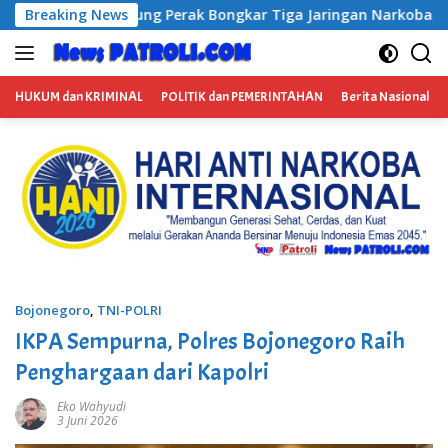
Langsung
ngkar Tiga Jaringan Narkoba, Empat Tersangka Diamankan
Breaking News
ke
konten
HUKUM dan KRIMINAL
POLITIK dan PEMERINTAHAN
Berita Nasional
Bojonegoro
,
TNI-POLRI
IKPA Sempurna, Polres Bojonegoro Raih
Penghargaan dari Kapolri
Eko Wahyudi
3 Juni 2026