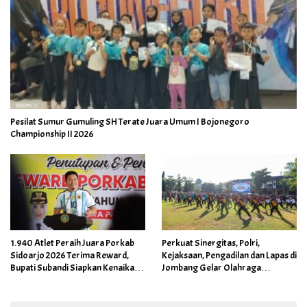
Pesilat Sumur Gumuling SH Terate Juara Umum I Bojonegoro
Championship II 2026
1.940 Atlet Peraih Juara Porkab
Perkuat Sinergitas, Polri,
Sidoarjo 2026 Terima Reward,
Kejaksaan, Pengadilan dan Lapas di
Bupati Subandi Siapkan Kenaikan
Jombang Gelar Olahraga
Bonus Porprov Jatim hingga Rp60
Bersama
Juta