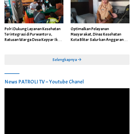
Polri Dukung Layanan Kesehatan
Optimalkan Pelayanan
Terintegrasi di Purwantoro,
Masyarakat, Dinas Kesehatan
Ratusan Warga Desa Kepyar Ikuti
Kota Blitar Salurkan Anggaran
Skrining Penyakit Gratis
DBBCHT Tahun 2026 untuk
Penguatan Puskesmas Kecamatan
Selengkapnya
News PATROLI TV – Youtube Chanel
Pemutar
Video