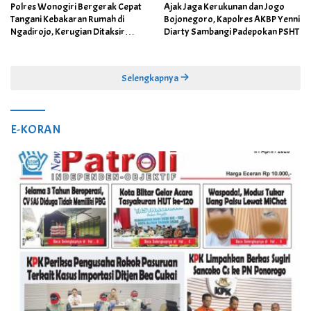
Polres Wonogiri Bergerak Cepat
Ajak Jaga Kerukunan dan Jogo
Tangani Kebakaran Rumah di
Bojonegoro, Kapolres AKBP Yenni
Ngadirojo, Kerugian Ditaksir
Diarty Sambangi Padepokan PSHT
Capai Rp100 Juta
Selengkapnya
E-KORAN