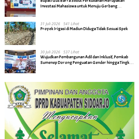
Bupati Gus Barra Sebut Perkuliahan Merupakan
Investasi Mahasiswa untuk Menuju Gerbang
Kesuksesan di Masa Depan
31 Juli 2026
541 Lihat
Proyek Irigasi di Madiun Diduga Tidak Sesuai Spek
30 Juli 2026
537 Lihat
Wujudkan Pembangunan Adil dan Inklusif, Pemkab
Sumenep Dorong Penguatan Gender hingga Tingkat
Desa