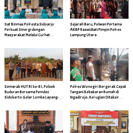
Sat Binmas Polresta Sidoarjo
Sejarah Baru, Polwan Pertama
Perkuat Sinergi dengan
AKBP Raswidiati Pimpin Polres
Masyarakat Melalui Curhat
Lampung Utara
Kamtibmas
Semarak HUT RI ke-81, Polsek
Polres Wonogiri Bergerak Cepat
Buduran Bersama Pemdes
Tangani Kebakaran Rumah di
Sidokerto Gelar Lomba Layang-
Ngadirojo, Kerugian Ditaksir
Layang
Capai Rp100 Juta