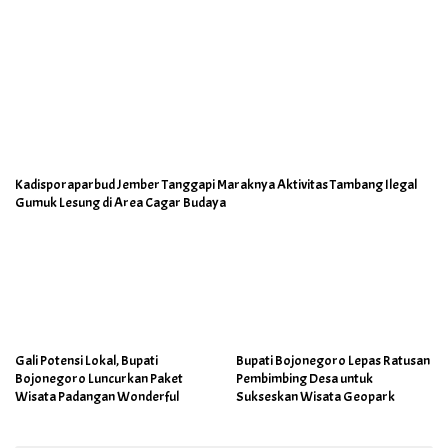
Kadisporaparbud Jember Tanggapi Maraknya Aktivitas Tambang Ilegal
Gumuk Lesung di Area Cagar Budaya
Gali Potensi Lokal, Bupati
Bupati Bojonegoro Lepas Ratusan
Bojonegoro Luncurkan Paket
Pembimbing Desa untuk
Wisata Padangan Wonderful
Sukseskan Wisata Geopark