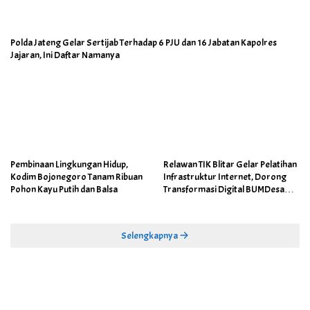
Polda Jateng Gelar Sertijab Terhadap 6 PJU dan 16 Jabatan Kapolres
Jajaran, Ini Daftar Namanya
Pembinaan Lingkungan Hidup,
Relawan TIK Blitar Gelar Pelatihan
Kodim Bojonegoro Tanam Ribuan
Infrastruktur Internet, Dorong
Pohon Kayu Putih dan Balsa
Transformasi Digital BUMDesa
dan Pemerintahan Desa
Selengkapnya