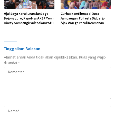
Ajak Jaga Kerukunan dan Jogo
Curhat Kamtibmas di Desa
Bojonegoro, Kapolres AKBP Yenni
Jambangan, Polresta Sidoarjo
Diarty Sambangi Padepokan PSHT
Ajak Warga Peduli Keamanan
Lingkungan
Tinggalkan Balasan
Alamat email Anda tidak akan dipublikasikan.
Ruas yang wajib
ditandai
*