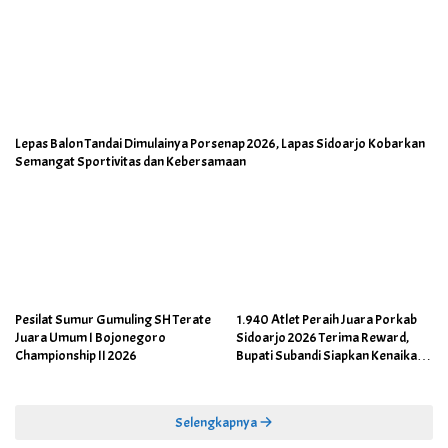
Lepas Balon Tandai Dimulainya Porsenap 2026, Lapas Sidoarjo Kobarkan
Semangat Sportivitas dan Kebersamaan
Pesilat Sumur Gumuling SH Terate
1.940 Atlet Peraih Juara Porkab
Juara Umum I Bojonegoro
Sidoarjo 2026 Terima Reward,
Championship II 2026
Bupati Subandi Siapkan Kenaikan
Bonus Porprov Jatim hingga Rp60
Juta
Selengkapnya