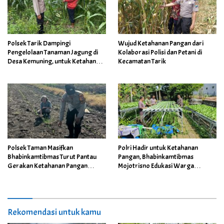
Polsek Tarik Dampingi
Wujud Ketahanan Pangan dari
Pengelolaan Tanaman Jagung di
Kolaborasi Polisi dan Petani di
Desa Kemuning, untuk Ketahanan
Kecamatan Tarik
Pangan
Polsek Taman Masifkan
Polri Hadir untuk Ketahanan
Bhabinkamtibmas Turut Pantau
Pangan, Bhabinkamtibmas
Gerakan Ketahanan Pangan
Mojotrisno Edukasi Warga
Petani
Manfaatkan Pekarangan
Rekomendasi untuk kamu