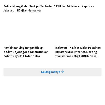
Polda Jateng Gelar Sertijab Terhadap 6 PJU dan 16 Jabatan Kapolres
Jajaran, Ini Daftar Namanya
Pembinaan Lingkungan Hidup,
Relawan TIK Blitar Gelar Pelatihan
Kodim Bojonegoro Tanam Ribuan
Infrastruktur Internet, Dorong
Pohon Kayu Putih dan Balsa
Transformasi Digital BUMDesa
dan Pemerintahan Desa
Selengkapnya