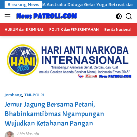
Langsung
uga Gelar Yoga Retreat dan Menjadi Instruktur Meditasi
Breaking News
ke
konten
HUKUM dan KRIMINAL
POLITIK dan PEMERINTAHAN
Berita Nasional
Jombang
,
TNI-POLRI
Jemur Jagung Bersama Petani,
Bhabinkamtibmas Ngampungan
Wujudkan Ketahanan Pangan
Abin Mustofa