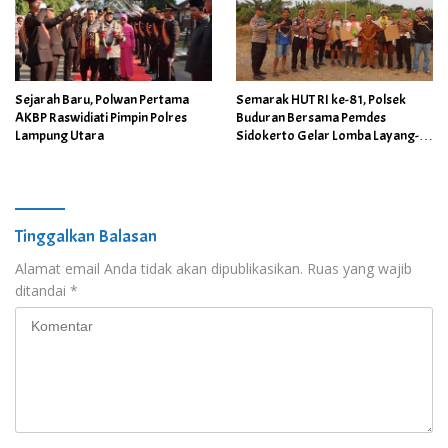
Sejarah Baru, Polwan Pertama
Semarak HUT RI ke-81, Polsek
AKBP Raswidiati Pimpin Polres
Buduran Bersama Pemdes
Lampung Utara
Sidokerto Gelar Lomba Layang-
Layang
Tinggalkan Balasan
Alamat email Anda tidak akan dipublikasikan.
Ruas yang wajib
ditandai
*