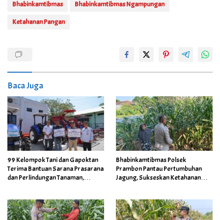
Bhabinkamtibmas
Bhabinkamtibmas Ngampungan
Ketahanan Pangan
Baca Juga
99 Kelompok Tani dan Gapoktan
Bhabinkamtibmas Polsek
Terima Bantuan Sarana Prasarana
Prambon Pantau Pertumbuhan
dan Perlindungan Tanaman,
Jagung, Sukseskan Ketahanan
Dukung Ketahanan Pangan
Pangan