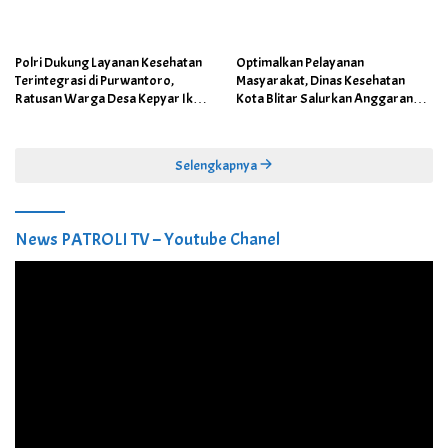
Polri Dukung Layanan Kesehatan
Optimalkan Pelayanan
Terintegrasi di Purwantoro,
Masyarakat, Dinas Kesehatan
Ratusan Warga Desa Kepyar Ikuti
Kota Blitar Salurkan Anggaran
Skrining Penyakit Gratis
DBBCHT Tahun 2026 untuk
Penguatan Puskesmas Kecamatan
Selengkapnya
News PATROLI TV – Youtube Chanel
Pemutar
Video