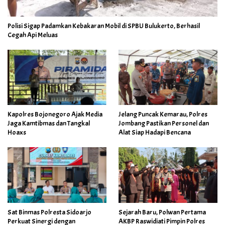
Polisi Sigap Padamkan Kebakaran Mobil di SPBU Bulukerto, Berhasil
Cegah Api Meluas
Kapolres Bojonegoro Ajak Media
Jelang Puncak Kemarau, Polres
Jaga Kamtibmas dan Tangkal
Jombang Pastikan Personel dan
Hoaxs
Alat Siap Hadapi Bencana
Sat Binmas Polresta Sidoarjo
Sejarah Baru, Polwan Pertama
Perkuat Sinergi dengan
AKBP Raswidiati Pimpin Polres