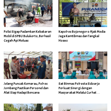
Polisi Sigap Padamkan Kebakaran
Kapolres Bojonegoro Ajak Media
Mobil di SPBU Bulukerto, Berhasil
Jaga Kamtibmas dan Tangkal
Cegah Api Meluas
Hoaxs
Jelang Puncak Kemarau, Polres
Sat Binmas Polresta Sidoarjo
Jombang Pastikan Personel dan
Perkuat Sinergi dengan
Alat Siap Hadapi Bencana
Masyarakat Melalui Curhat
Kamtibmas