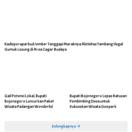
Kadisporaparbud Jember Tanggapi Maraknya Aktivitas Tambang Ilegal
Gumuk Lesung di Area Cagar Budaya
Gali Potensi Lokal, Bupati
Bupati Bojonegoro Lepas Ratusan
Bojonegoro Luncurkan Paket
Pembimbing Desa untuk
Wisata Padangan Wonderful
Sukseskan Wisata Geopark
Selengkapnya