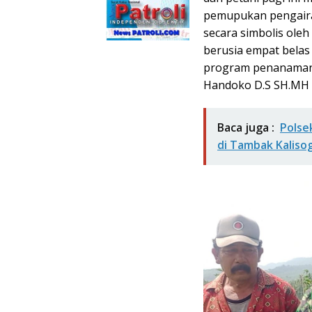
pemupukan pengairan
secara simbolis oleh
berusia empat belas
program penanaman j
Handoko D.S SH.MH 
Baca juga :
Polse
di Tambak Kaliso