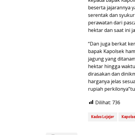
beserta jajarannya
serentak dan syukur 
perawatan dari pasc
hektar dan saat ini 
“Dan juga berkat ke
bapak Kapolsek ham
jagung yang ditanam
hektar hingga wakt
dirasakan dan dinik
harganya jelas sesua
rupiah perkilonya”tu
Dilihat:
736
Kades Lojejer
Kapols