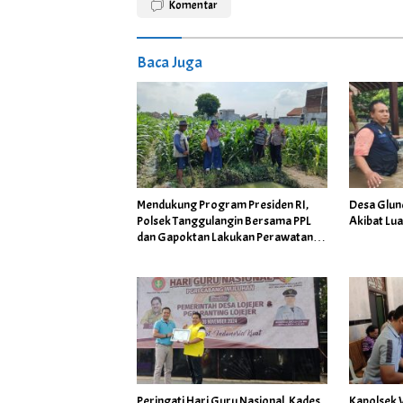
Komentar
Baca Juga
Mendukung Program Presiden RI,
Desa Glun
Polsek Tanggulangin Bersama PPL
Akibat Lu
dan Gapoktan Lakukan Perawatan
Tanaman Jagung
Peringati Hari Guru Nasional, Kades
Kapolsek 