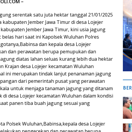
OLI.COM –
ung serentak satu juta hektar tanggal 21/01/2025
kabupaten Jember Jawa Timur di desa Lojejer
abupaten Jember Jawa Timur, kini usia jagung
 belas hari saat ini Kapolsek Wuluhan Polres
otanya,Babinsa dan kepala desa Lojejer
kan dan perawatan berupa pemupukan dan
agung diatas lahan seluas kurang lebih dua hektar
sun Krajan desa Lojejer kecamatan Wuluhan
al ini merupakan tindak lanjut penanaman jagung
pangan dari pemerintah pusat yang perawatan
BER
rkala untuk menjaga tanaman jagung yang ditanam
ak di desa Lojejer kecamatan Wuluhan dalam kondisi
saat panen tiba buah jagung sesuai yang
ta Polsek Wuluhan,Babinsa,kepala desa Lojejer
 melakukan pengecekan dan perawatan berupa