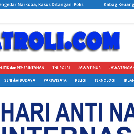
olisi
Kabag Keuangan DPRD Ponorogo Ditetapkan Jadi 
LITIK dan PEMERINTAHAN
TNI-POLRI
JAWA TIMUR
JAWA TENGA
SENI dan BUDAYA
PARIWISATA
RELIGI
TEKNOLOGI
IKLAN