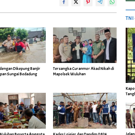
TNI
dengan Dikepung Banjir
Tersangka Curanmor Akad Nikah di
apan Sungai Bedadung
Mapolsek Wuluhan
Kapo
Tang
Jela
Wuluhan Beserta Anggota
Kades Lojejer dan Dandim 0824