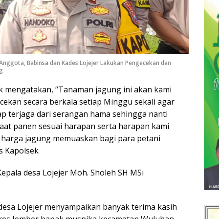
Anggota, Babinsa dan Kades Lojejer Lakukan Pengecekan dan
g
ek mengatakan, “Tanaman jagung ini akan kami
cekan secara berkala setiap Minggu sekali agar
p terjaga dari serangan hama sehingga nanti
saat panen sesuai harapan serta harapan kami
 harga jagung memuaskan bagi para petani
s Kapolsek
Kepala desa Lojejer Moh. Sholeh SH MSi
 desa Lojejer menyampaikan banyak terima kasih
res Jember bapak muspika kecamatan Wuluhan