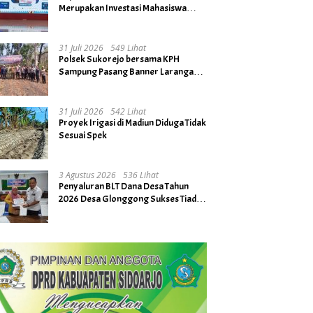
Merupakan Investasi Mahasiswa
untuk Menuju Gerbang Kesuksesan
di Masa Depan
31 Juli 2026
549 Lihat
Polsek Sukorejo bersama KPH
Sampung Pasang Banner Larangan
Bakar Hutan dan Lahan
31 Juli 2026
542 Lihat
Proyek Irigasi di Madiun Diduga Tidak
Sesuai Spek
3 Agustus 2026
536 Lihat
Penyaluran BLT Dana Desa Tahun
2026 Desa Glonggong Sukses Tiada
Kendala