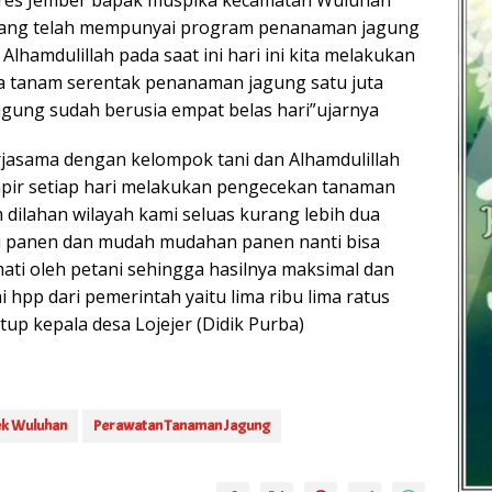
 yang telah mempunyai program penanaman jagung
Alhamdulillah pada saat ini hari ini kita melakukan
a tanam serentak penanaman jagung satu juta
jagung sudah berusia empat belas hari”ujarnya
rjasama dengan kelompok tani dan Alhamdulillah
pir setiap hari melakukan pengecekan tanaman
 dilahan wilayah kami seluas kurang lebih dua
u panen dan mudah mudahan panen nanti bisa
mati oleh petani sehingga hasilnya maksimal dan
i hpp dari pemerintah yaitu lima ribu lima ratus
tup kepala desa Lojejer (Didik Purba)
ek Wuluhan
Perawatan Tanaman Jagung