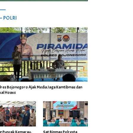
 – POLRI
lres Bojonegoro Ajak Media Jaga Kamtibmas dan
kal Hoaxs
ng Puncak Kemarau,
Sat Binmas Polresta