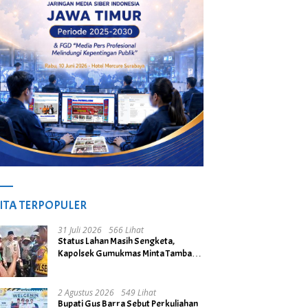
ITA TERPOPULER
31 Juli 2026
566 Lihat
Status Lahan Masih Sengketa,
Kapolsek Gumukmas Minta Tambang
Galian C di Desa Purwoasri
Dihentikan
2 Agustus 2026
549 Lihat
Bupati Gus Barra Sebut Perkuliahan