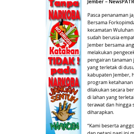
Jember – NewsPATR
Pasca penanaman jag
Bersama Forkopimda 
kecamatan Wuluhan k
sudah berusia empat
Jember bersama angg
melakukan pengece
pengairan tanaman j
yang terletak di du
kabupaten Jember, h
program ketahanan 
dilakukan secara be
di lahan yang terlet
terawat dan hingga 
diharapkan.
“Kami beserta anggo
dan petani pagi ini