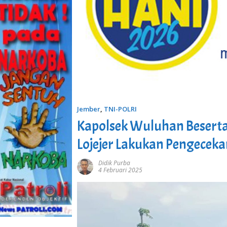
Jember
,
TNI-POLRI
Kapolsek Wuluhan Beserta
Lojejer Lakukan Pengece
Didik Purba
4 Februari 2025