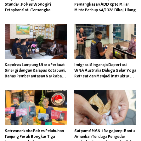
Standar, Polres Wonogiri
Pemangkasan ADD Rp16 Miliar,
Tetapkan Satu Tersangka
Minta Perbup 64/2026 Dikaji Ulang
Kapolres Lampung Utara Perkuat
Imigrasi Singaraja Deportasi
Sinergi dengan Kalapas Kotabumi,
WNA Australia Diduga Gelar Yoga
Bahas Pemberantasan Narkoba
Retreat dan Menjadi Instruktur
dan Pungli
Meditasi
Satresnarkoba Polres Pelabuhan
Satpam SMAN 1 Rogojampi Bantu
Tanjung Perak Bongkar Tiga
Amankan Terduga Pengedar