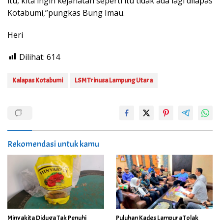
itu, kita ingin kejahatan seperti itu tidak ada lagi dilapas
Kotabumi,”pungkas Bung Imau.
Heri
Dilihat:
614
Kalapas Kotabumi
LSM Trinusa Lampung Utara
Rekomendasi untuk kamu
Minyakita Diduga Tak Penuhi
Puluhan Kades Lampura Tolak