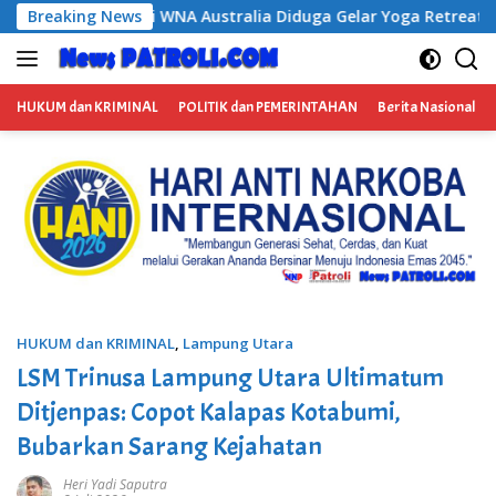
Langsung
 Diduga Gelar Yoga Retreat dan Menjadi Instruktur Meditasi
Breaking News
ke
konten
HUKUM dan KRIMINAL
POLITIK dan PEMERINTAHAN
Berita Nasional
HUKUM dan KRIMINAL
,
Lampung Utara
LSM Trinusa Lampung Utara Ultimatum
Ditjenpas: Copot Kalapas Kotabumi,
Bubarkan Sarang Kejahatan
Heri Yadi Saputra