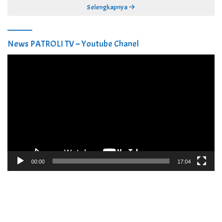
Selengkapnya
News PATROLI TV – Youtube Chanel
Pemutar
Video
00:00
17:04