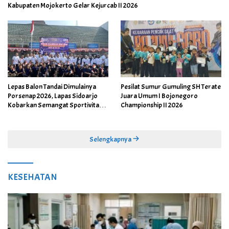
Kabupaten Mojokerto Gelar Kejurcab II 2026
Lepas Balon Tandai Dimulainya
Pesilat Sumur Gumuling SH Terate
Porsenap 2026, Lapas Sidoarjo
Juara Umum I Bojonegoro
Kobarkan Semangat Sportivitas
Championship II 2026
dan Kebersamaan
Selengkapnya
KESEHATAN