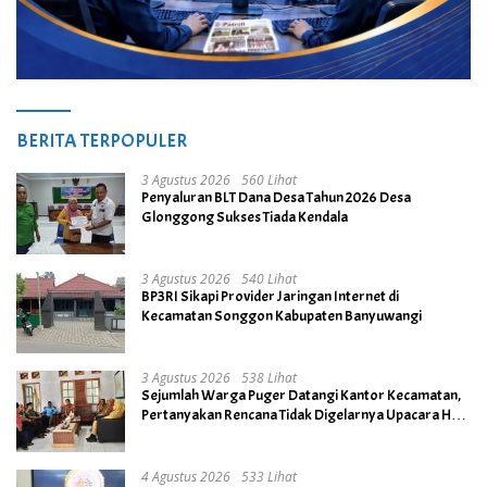
BERITA TERPOPULER
3 Agustus 2026
560 Lihat
Penyaluran BLT Dana Desa Tahun 2026 Desa
Glonggong Sukses Tiada Kendala
3 Agustus 2026
540 Lihat
BP3RI Sikapi Provider Jaringan Internet di
Kecamatan Songgon Kabupaten Banyuwangi
3 Agustus 2026
538 Lihat
Sejumlah Warga Puger Datangi Kantor Kecamatan,
Pertanyakan Rencana Tidak Digelarnya Upacara HUT
RI ke- 81
4 Agustus 2026
533 Lihat