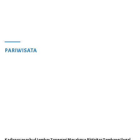
PARIWISATA
Kadisporaparbud Jember Tanggapi Maraknya Aktivitas Tambang Ilegal