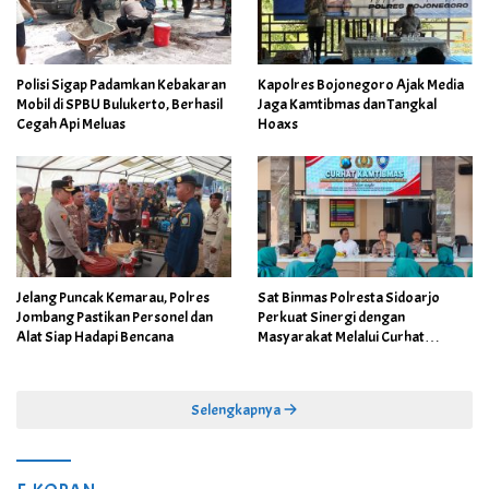
Polisi Sigap Padamkan Kebakaran
Kapolres Bojonegoro Ajak Media
Mobil di SPBU Bulukerto, Berhasil
Jaga Kamtibmas dan Tangkal
Cegah Api Meluas
Hoaxs
Jelang Puncak Kemarau, Polres
Sat Binmas Polresta Sidoarjo
Jombang Pastikan Personel dan
Perkuat Sinergi dengan
Alat Siap Hadapi Bencana
Masyarakat Melalui Curhat
Kamtibmas
Selengkapnya