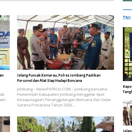
TNI
an
Jelang Puncak Kemarau, Polres Jombang Pastikan
Personel dan Alat Siap Hadapi Bencana
Kapo
Jombang – NewsPATROLI.COM – Jombang bersama
Tang
jak
Pemerintah Kabupaten Jombang menggelar Apel
alam…
Kesiapsiagaan Penanggulangan Bencana dan Gelar
Sarana Prasarana Tahun 2026…
Jela