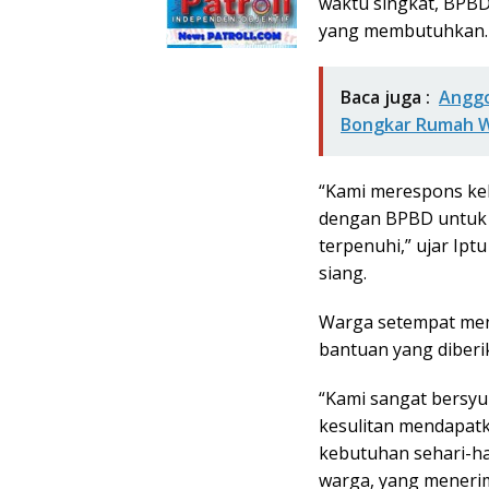
waktu singkat, BPBD 
yang membutuhkan.
Baca juga :
Anggo
Bongkar Rumah 
“Kami merespons ke
dengan BPBD untuk 
terpenuhi,” ujar Ipt
siang.
Warga setempat men
bantuan yang diberi
“Kami sangat bersyuk
kesulitan mendapatk
kebutuhan sehari-har
warga, yang meneri