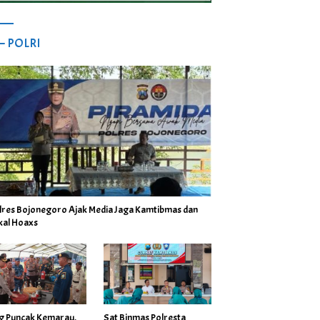
 – POLRI
lres Bojonegoro Ajak Media Jaga Kamtibmas dan
kal Hoaxs
ng Puncak Kemarau,
Sat Binmas Polresta