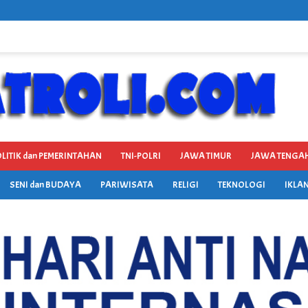
LITIK dan PEMERINTAHAN
TNI-POLRI
JAWA TIMUR
JAWA TENGA
SENI dan BUDAYA
PARIWISATA
RELIGI
TEKNOLOGI
IKLAN