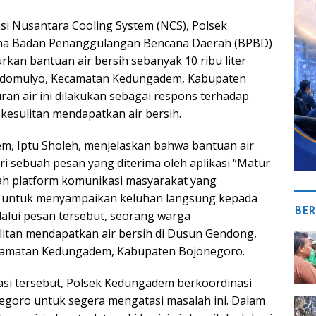
i Nusantara Cooling System (NCS), Polsek
a Badan Penanggulangan Bencana Daerah (BPBD)
kan bantuan air bersih sebanyak 10 ribu liter
idomulyo, Kecamatan Kedungadem, Kabupaten
ran air ini dilakukan sebagai respons terhadap
kesulitan mendapatkan air bersih.
, Iptu Sholeh, menjelaskan bahwa bantuan air
ari sebuah pesan yang diterima oleh aplikasi “Matur
ah platform komunikasi masyarakat yang
untuk menyampaikan keluhan langsung kepada
BER
lalui pesan tersebut, seorang warga
itan mendapatkan air bersih di Dusun Gendong,
camatan Kedungadem, Kabupaten Bojonegoro.
si tersebut, Polsek Kedungadem berkoordinasi
goro untuk segera mengatasi masalah ini. Dalam