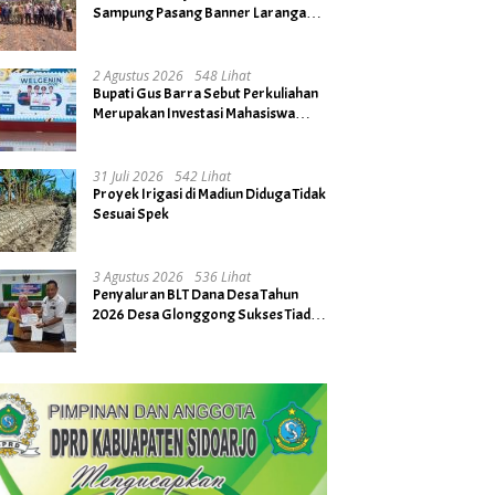
Sampung Pasang Banner Larangan
Bakar Hutan dan Lahan
2 Agustus 2026
548 Lihat
Bupati Gus Barra Sebut Perkuliahan
Merupakan Investasi Mahasiswa
untuk Menuju Gerbang Kesuksesan
di Masa Depan
31 Juli 2026
542 Lihat
Proyek Irigasi di Madiun Diduga Tidak
Sesuai Spek
3 Agustus 2026
536 Lihat
Penyaluran BLT Dana Desa Tahun
2026 Desa Glonggong Sukses Tiada
Kendala