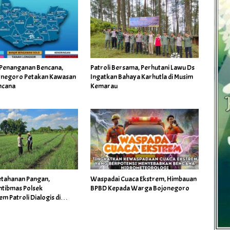
i Penanganan Bencana,
Patroli Bersama, Perhutani Lawu Ds
onegoro Petakan Kawasan
Ingatkan Bahaya Karhutla di Musim
ncana
Kemarau
tahanan Pangan,
Waspadai Cuaca Ekstrem, Himbauan
tibmas Polsek
BPBD Kepada Warga Bojonegoro
 Patroli Dialogis di
tani