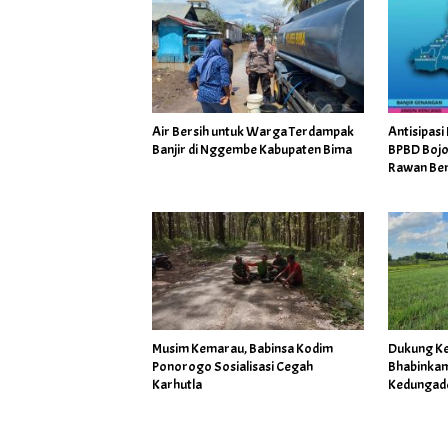
Air Bersih untuk Warga Terdampak
Antisipas
Banjir di Nggembe Kabupaten Bima
BPBD Boj
Rawan Be
Musim Kemarau, Babinsa Kodim
Dukung Ke
Ponorogo Sosialisasi Cegah
Bhabinkam
Karhutla
Kedungadem
Tengah Pe