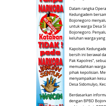
Dalam rangka Operas
Kedungadem bersam
Bojonegoro menyalur
untuk warga Desa S
Bojonegoro. Penyalu
keluhan warga yang 
Kapolsek Kedungadem
bersih ini berawal d
Pak Kapolres”, sebu
memudahkan warga 
pihak kepolisian. Me
menyampaikan kesul
Desa Sidomulyo, Ke
Berdasarkan informa
dengan BPBD Bojone