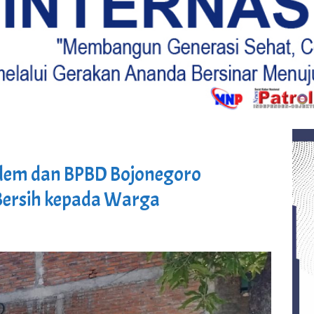
adem dan BPBD Bojonegoro
r Bersih kepada Warga