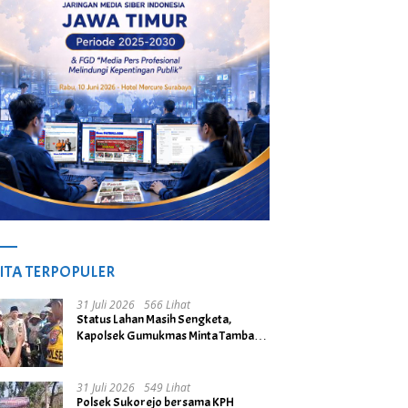
ITA TERPOPULER
31 Juli 2026
566 Lihat
Status Lahan Masih Sengketa,
Kapolsek Gumukmas Minta Tambang
Galian C di Desa Purwoasri
Dihentikan
31 Juli 2026
549 Lihat
Polsek Sukorejo bersama KPH