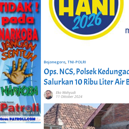
Bojonegoro
,
TNI-POLRI
Ops. NCS, Polsek Kedung
Salurkan 10 Ribu Liter Ai
Eko Wahyudi
11 Oktober 2024