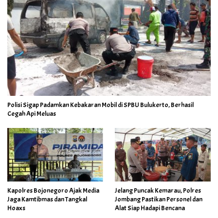
Polisi Sigap Padamkan Kebakaran Mobil di SPBU Bulukerto, Berhasil
Cegah Api Meluas
Kapolres Bojonegoro Ajak Media
Jelang Puncak Kemarau, Polres
Jaga Kamtibmas dan Tangkal
Jombang Pastikan Personel dan
Hoaxs
Alat Siap Hadapi Bencana