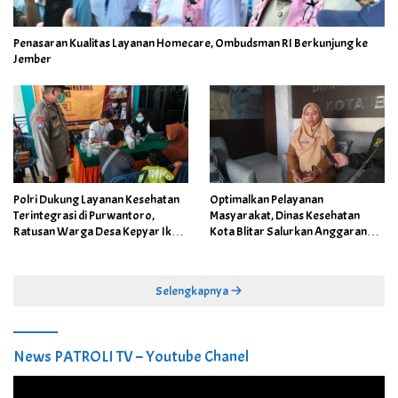
Penasaran Kualitas Layanan Homecare, Ombudsman RI Berkunjung ke
Jember
Polri Dukung Layanan Kesehatan
Optimalkan Pelayanan
Terintegrasi di Purwantoro,
Masyarakat, Dinas Kesehatan
Ratusan Warga Desa Kepyar Ikuti
Kota Blitar Salurkan Anggaran
Skrining Penyakit Gratis
DBBCHT Tahun 2026 untuk
Penguatan Puskesmas Kecamatan
Selengkapnya
News PATROLI TV – Youtube Chanel
Pemutar