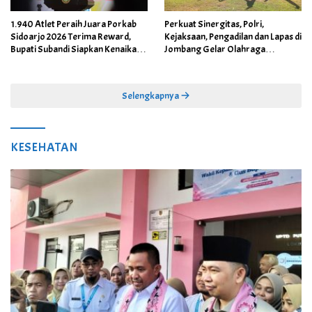
1.940 Atlet Peraih Juara Porkab
Perkuat Sinergitas, Polri,
Sidoarjo 2026 Terima Reward,
Kejaksaan, Pengadilan dan Lapas di
Bupati Subandi Siapkan Kenaikan
Jombang Gelar Olahraga
Bonus Porprov Jatim hingga Rp60
Bersama
Juta
Selengkapnya
KESEHATAN