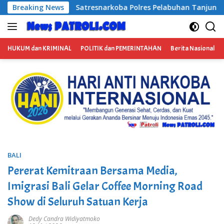
Langsung
rkoba Polres Pelabuhan Tanjung Perak Bongkar Tiga Jaringan
Breaking News
ke
konten
HUKUM dan KRIMINAL
POLITIK dan PEMERINTAHAN
Berita Nasional
BALI
Pererat Kemitraan Bersama Media,
Imigrasi Bali Gelar Coffee Morning Road
Show di Seluruh Satuan Kerja
Dedy Candra Widiyatmoko