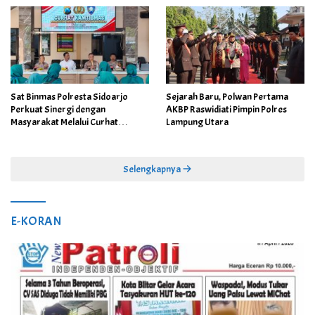
Sat Binmas Polresta Sidoarjo
Sejarah Baru, Polwan Pertama
Perkuat Sinergi dengan
AKBP Raswidiati Pimpin Polres
Masyarakat Melalui Curhat
Lampung Utara
Kamtibmas
Selengkapnya
E-KORAN