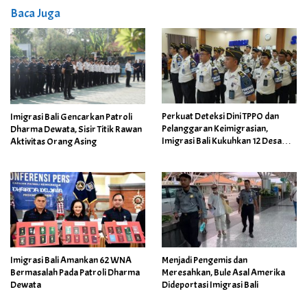
Baca Juga
Perkuat Deteksi Dini TPPO dan
Imigrasi Bali Gencarkan Patroli
Pelanggaran Keimigrasian,
Dharma Dewata, Sisir Titik Rawan
Imigrasi Bali Kukuhkan 12 Desa
Aktivitas Orang Asing
Binaan Imigrasi
Imigrasi Bali Amankan 62 WNA
Menjadi Pengemis dan
Bermasalah Pada Patroli Dharma
Meresahkan, Bule Asal Amerika
Dewata
Dideportasi Imigrasi Bali