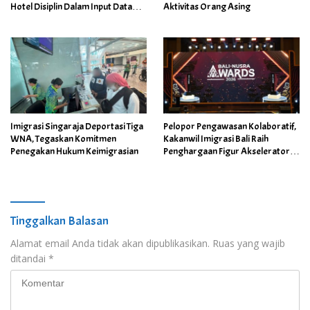
Hotel Disiplin Dalam Input Data
Aktivitas Orang Asing
Tamu Asing
Imigrasi Singaraja Deportasi Tiga
Pelopor Pengawasan Kolaboratif,
WNA, Tegaskan Komitmen
Kakanwil Imigrasi Bali Raih
Penegakan Hukum Keimigrasian
Penghargaan Figur Akselerator
Kemajuan 2026
Tinggalkan Balasan
Alamat email Anda tidak akan dipublikasikan.
Ruas yang wajib
ditandai
*