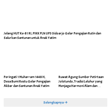
Jelang HUT Ke-81 RI, PIKK PLN UP3 Sidoarjo Gelar Pengajian Rutin dan
Salurkan Santunan untuk Anak Yatim
Peringati 1 Muharram 1448 H,
Ruwat Agung Sumber Petirtaan
Desa Bumi Restu Gelar Pengajian
Jolotundo, Tradisi Leluhur yang
Akbar dan Santunan Anak Yatim
Menjaga Harmoni Alam dan
Warisan Sejarah
Selengkapnya