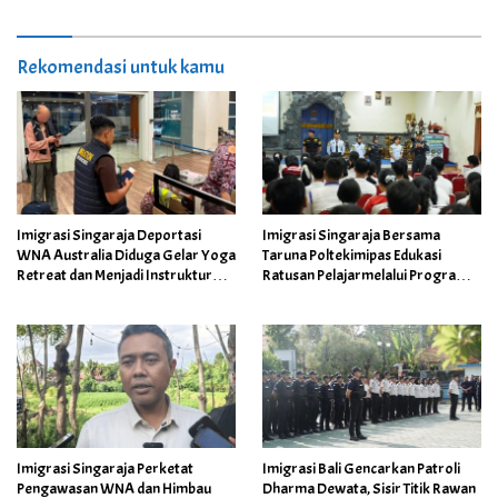
Rekomendasi untuk kamu
Imigrasi Singaraja Deportasi
Imigrasi Singaraja Bersama
WNA Australia Diduga Gelar Yoga
Taruna Poltekimipas Edukasi
Retreat dan Menjadi Instruktur
Ratusan Pelajarmelalui Program
Meditasi
Si Raja Cerdas
Imigrasi Singaraja Perketat
Imigrasi Bali Gencarkan Patroli
Pengawasan WNA dan Himbau
Dharma Dewata, Sisir Titik Rawan