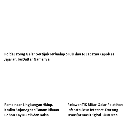
Polda Jateng Gelar Sertijab Terhadap 6 PJU dan 16 Jabatan Kapolres
Jajaran, Ini Daftar Namanya
Pembinaan Lingkungan Hidup,
Relawan TIK Blitar Gelar Pelatihan
Kodim Bojonegoro Tanam Ribuan
Infrastruktur Internet, Dorong
Pohon Kayu Putih dan Balsa
Transformasi Digital BUMDesa
dan Pemerintahan Desa