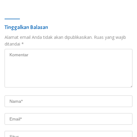
dengan Edukasi Cinta Hutan di
Pengelolaan Kawasan Hutan
Teduh Glamping
Tinggalkan Balasan
Alamat email Anda tidak akan dipublikasikan.
Ruas yang wajib
ditandai
*