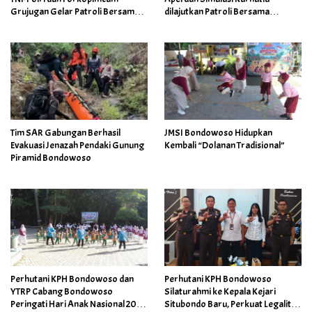
Grujugan Gelar Patroli Bersama
dilajutkan Patroli Bersama
Antisipasi Karhutla dan Illegal
Tingkatkan Kesiapsiagaan
Logging
Personel
Tim SAR Gabungan Berhasil
JMSI Bondowoso Hidupkan
Evakuasi Jenazah Pendaki Gunung
Kembali “Dolanan Tradisional”
Piramid Bondowoso
Perhutani KPH Bondowoso dan
Perhutani KPH Bondowoso
YTRP Cabang Bondowoso
Silaturahmi ke Kepala Kejari
Peringati Hari Anak Nasional 2026
Situbondo Baru, Perkuat Legalitas