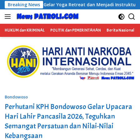
Langsung
 Yoga Retreat dan Menjadi Instruktur Meditasi
Breaking News
Satresn
ke
konten
HUKUM dan KRIMINAL
POLITIK dan PEMERINTAHAN
Berita Nasional
Bondowoso
Perhutani KPH Bondowoso Gelar Upacara
Hari Lahir Pancasila 2026, Teguhkan
Semangat Persatuan dan Nilai-Nilai
Kebangsaan