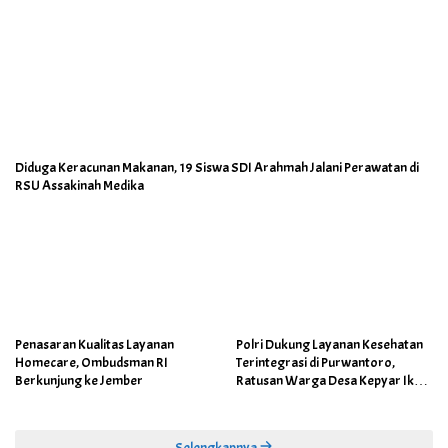
Diduga Keracunan Makanan, 19 Siswa SDI Arahmah Jalani Perawatan di
RSU Assakinah Medika
Penasaran Kualitas Layanan
Polri Dukung Layanan Kesehatan
Homecare, Ombudsman RI
Terintegrasi di Purwantoro,
Berkunjung ke Jember
Ratusan Warga Desa Kepyar Ikuti
Skrining Penyakit Gratis
Selengkapnya