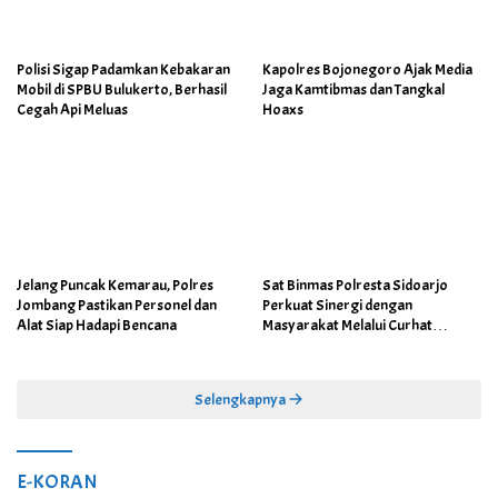
Polisi Sigap Padamkan Kebakaran
Kapolres Bojonegoro Ajak Media
Mobil di SPBU Bulukerto, Berhasil
Jaga Kamtibmas dan Tangkal
Cegah Api Meluas
Hoaxs
Jelang Puncak Kemarau, Polres
Sat Binmas Polresta Sidoarjo
Jombang Pastikan Personel dan
Perkuat Sinergi dengan
Alat Siap Hadapi Bencana
Masyarakat Melalui Curhat
Kamtibmas
Selengkapnya
E-KORAN