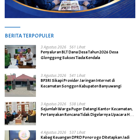
BERITA TERPOPULER
3 Agustus 2026
561 Lihat
Penyaluran BLT Dana Desa Tahun 2026 Desa
Glonggong Sukses Tiada Kendala
3 Agustus 2026
541 Lihat
BP3RI Sikapi Provider Jaringan Internet di
Kecamatan Songgon Kabupaten Banyuwangi
3 Agustus 2026
538 Lihat
Sejumlah Warga Puger Datangi Kantor Kecamatan,
Pertanyakan Rencana Tidak Digelarnya Upacara HUT
RI ke- 81
4 Agustus 2026
537 Lihat
Kabag Keuangan DPRD Ponorogo Ditetapkan Jadi