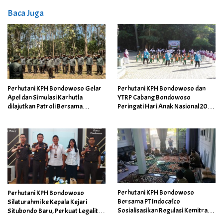
Baca Juga
Perhutani KPH Bondowoso Gelar
Perhutani KPH Bondowoso dan
Apel dan Simulasi Karhutla
YTRP Cabang Bondowoso
dilajutkan Patroli Bersama
Peringati Hari Anak Nasional 2026
Tingkatkan Kesiapsiagaan
dengan Edukasi Cinta Hutan di
Personel
Teduh Glamping
Perhutani KPH Bondowoso
Perhutani KPH Bondowoso
Bersama PT Indocafco
Silaturahmi ke Kepala Kejari
Sosialisasikan Regulasi Kemitraan
Situbondo Baru, Perkuat Legalitas
dan Budidaya Kopi Adaptif
Pengelolaan Kawasan Hutan