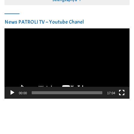
News PATROLI TV – Youtube Chanel
Pemutar
Video
00:00
17:04