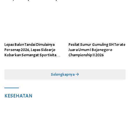
Lepas Balon Tandai Dimulainya
Pesilat Sumur Gumuling SH Terate
Porsenap 2026, Lapas Sidoarjo
Juara Umum I Bojonegoro
Kobarkan Semangat Sportivitas
Championship II 2026
dan Kebersamaan
Selengkapnya
KESEHATAN