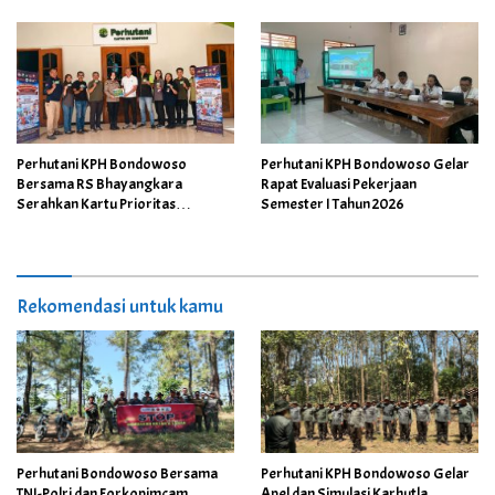
Perubahan Iklim
Perhutani KPH Bondowoso
Perhutani KPH Bondowoso Gelar
Bersama RS Bhayangkara
Rapat Evaluasi Pekerjaan
Serahkan Kartu Prioritas
Semester I Tahun 2026
Pelayanan Kesehatan kepada
Karyawan
Rekomendasi untuk kamu
Perhutani Bondowoso Bersama
Perhutani KPH Bondowoso Gelar
TNI-Polri dan Forkopimcam
Apel dan Simulasi Karhutla