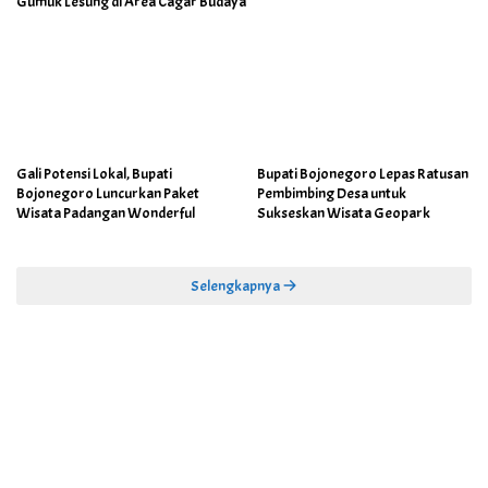
Gumuk Lesung di Area Cagar Budaya
Gali Potensi Lokal, Bupati
Bupati Bojonegoro Lepas Ratusan
Bojonegoro Luncurkan Paket
Pembimbing Desa untuk
Wisata Padangan Wonderful
Sukseskan Wisata Geopark
Selengkapnya