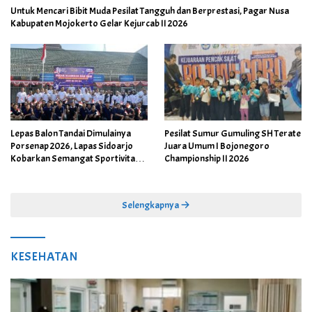
Untuk Mencari Bibit Muda Pesilat Tangguh dan Berprestasi, Pagar Nusa
Kabupaten Mojokerto Gelar Kejurcab II 2026
Lepas Balon Tandai Dimulainya
Pesilat Sumur Gumuling SH Terate
Porsenap 2026, Lapas Sidoarjo
Juara Umum I Bojonegoro
Kobarkan Semangat Sportivitas
Championship II 2026
dan Kebersamaan
Selengkapnya
KESEHATAN