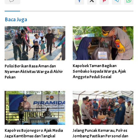
Baca Juga
Kapolsek Taman Bagikan
Polisi Berikan Rasa Aman dan
Sembako kepada Warga, Ajak
Nyaman Aktivitas Warga di Akhir
Anggota Peduli Sosial
Pekan
Kapolres Bojonegoro Ajak Media
Jelang Puncak Kemarau, Polres
Jaga Kamtibmas dan Tangkal
Jombang Pastikan Personel dan