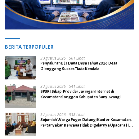
BERITA TERPOPULER
3 Agustus 2026
561 Lihat
Penyaluran BLT Dana Desa Tahun 2026 Desa
Glonggong Sukses Tiada Kendala
3 Agustus 2026
541 Lihat
BP3RI Sikapi Provider Jaringan Internet di
Kecamatan Songgon Kabupaten Banyuwangi
3 Agustus 2026
538 Lihat
Sejumlah Warga Puger Datangi Kantor Kecamatan,
Pertanyakan Rencana Tidak Digelarnya Upacara HUT
RI ke- 81