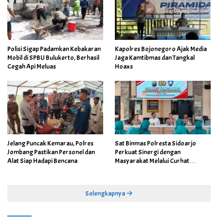
Polisi Sigap Padamkan Kebakaran
Kapolres Bojonegoro Ajak Media
Mobil di SPBU Bulukerto, Berhasil
Jaga Kamtibmas dan Tangkal
Cegah Api Meluas
Hoaxs
Jelang Puncak Kemarau, Polres
Sat Binmas Polresta Sidoarjo
Jombang Pastikan Personel dan
Perkuat Sinergi dengan
Alat Siap Hadapi Bencana
Masyarakat Melalui Curhat
Kamtibmas
Selengkapnya