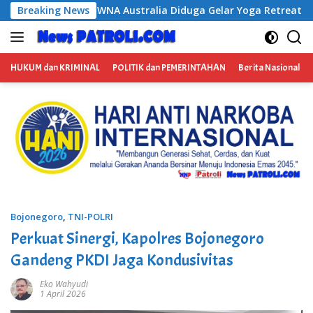
Langsung
iduga Gelar Yoga Retreat dan Menjadi Instruktur Meditasi
Breaking News
ke
konten
HUKUM dan KRIMINAL
POLITIK dan PEMERINTAHAN
Berita Nasional
Bojonegoro
,
TNI-POLRI
Perkuat Sinergi, Kapolres Bojonegoro
Gandeng PKDI Jaga Kondusivitas
Eko Wahyudi
1 April 2026