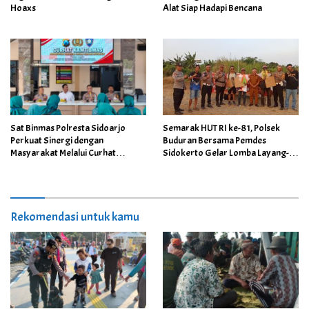
Hoaxs
Alat Siap Hadapi Bencana
Semarak HUT RI ke-81, Polsek
Sat Binmas Polresta Sidoarjo
Buduran Bersama Pemdes
Perkuat Sinergi dengan
Sidokerto Gelar Lomba Layang-
Masyarakat Melalui Curhat
Layang
Kamtibmas
Rekomendasi untuk kamu