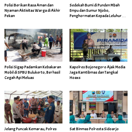
Polisi Berikan Rasa Aman dan
Sedekah Bumi di Punden Mbah
Nyaman Aktivitas Warga di Akhir
Empu dan Sumur Njobo,
Pekan
Penghormatan Kepada Leluhur
Desa serta Wujud Syukur Warga
Desa Growok
Polisi Sigap Padamkan Kebakaran
Kapolres Bojonegoro Ajak Media
Mobil di SPBU Bulukerto, Berhasil
Jaga Kamtibmas dan Tangkal
Cegah Api Meluas
Hoaxs
Jelang Puncak Kemarau, Polres
Sat Binmas Polresta Sidoarjo