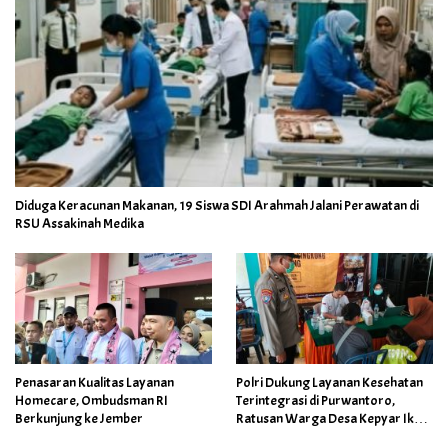
Diduga Keracunan Makanan, 19 Siswa SDI Arahmah Jalani Perawatan di
RSU Assakinah Medika
Penasaran Kualitas Layanan
Polri Dukung Layanan Kesehatan
Homecare, Ombudsman RI
Terintegrasi di Purwantoro,
Berkunjung ke Jember
Ratusan Warga Desa Kepyar Ikuti
Skrining Penyakit Gratis