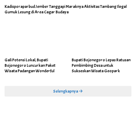
Kadisporaparbud Jember Tanggapi Maraknya Aktivitas Tambang Ilegal
Gumuk Lesung di Area Cagar Budaya
Gali Potensi Lokal, Bupati
Bupati Bojonegoro Lepas Ratusan
Bojonegoro Luncurkan Paket
Pembimbing Desa untuk
Wisata Padangan Wonderful
Sukseskan Wisata Geopark
Selengkapnya