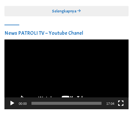
Selengkapnya
News PATROLI TV – Youtube Chanel
Pemutar
Video
00:00
17:04