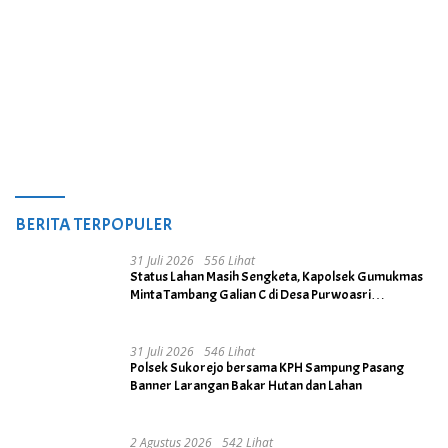
BERITA TERPOPULER
31 Juli 2026
556 Lihat
Status Lahan Masih Sengketa, Kapolsek Gumukmas
Minta Tambang Galian C di Desa Purwoasri
Dihentikan
31 Juli 2026
546 Lihat
Polsek Sukorejo bersama KPH Sampung Pasang
Banner Larangan Bakar Hutan dan Lahan
2 Agustus 2026
542 Lihat