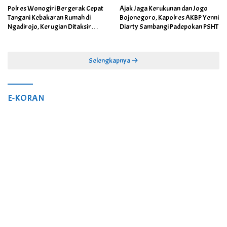
Polres Wonogiri Bergerak Cepat
Ajak Jaga Kerukunan dan Jogo
Tangani Kebakaran Rumah di
Bojonegoro, Kapolres AKBP Yenni
Ngadirojo, Kerugian Ditaksir
Diarty Sambangi Padepokan PSHT
Capai Rp100 Juta
Selengkapnya
E-KORAN