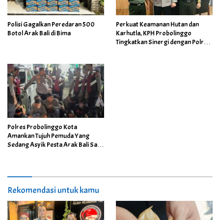
Polisi Gagalkan Peredaran 500
Perkuat Keamanan Hutan dan
Botol Arak Bali di Bima
Karhutla, KPH Probolinggo
Tingkatkan Sinergi dengan Polres
Probolinggo
Polres Probolinggo Kota
Amankan Tujuh Pemuda Yang
Sedang Asyik Pesta Arak Bali Saat
Berlangsungnya Konser Tablig
Akbar
Rekomendasi untuk kamu