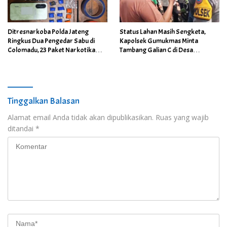
Ditresnarkoba Polda Jateng
Status Lahan Masih Sengketa,
Ringkus Dua Pengedar Sabu di
Kapolsek Gumukmas Minta
Colomadu, 23 Paket Narkotika
Tambang Galian C di Desa
Berhasil Disita
Purwoasri Dihentikan
Tinggalkan Balasan
Alamat email Anda tidak akan dipublikasikan.
Ruas yang wajib
ditandai
*