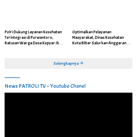
Polri Dukung Layanan Kesehatan
Optimalkan Pelayanan
Terintegrasi di Purwantoro,
Masyarakat, Dinas Kesehatan
Ratusan Warga Desa Kepyar Ikuti
Kota Blitar Salurkan Anggaran
Skrining Penyakit Gratis
DBBCHT Tahun 2026 untuk
Penguatan Puskesmas Kecamatan
Selengkapnya
News PATROLI TV – Youtube Chanel
Pemutar
Video