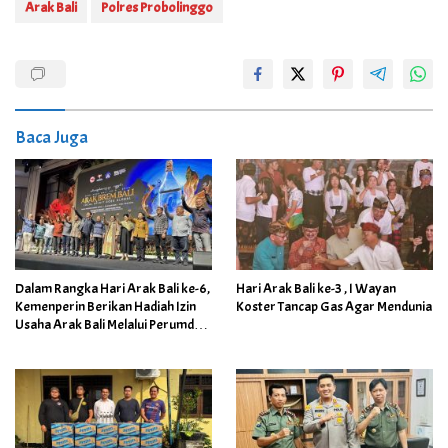
Arak Bali
Polres Probolinggo
Baca Juga
Dalam Rangka Hari Arak Bali ke-6,
Hari Arak Bali ke-3 , I Wayan
Kemenperin Berikan Hadiah Izin
Koster Tancap Gas Agar Mendunia
Usaha Arak Bali Melalui Perumda
Pemprov