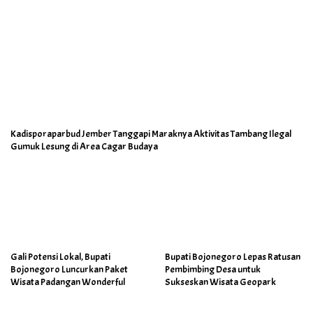
Kadisporaparbud Jember Tanggapi Maraknya Aktivitas Tambang Ilegal
Gumuk Lesung di Area Cagar Budaya
Gali Potensi Lokal, Bupati
Bupati Bojonegoro Lepas Ratusan
Bojonegoro Luncurkan Paket
Pembimbing Desa untuk
Wisata Padangan Wonderful
Sukseskan Wisata Geopark