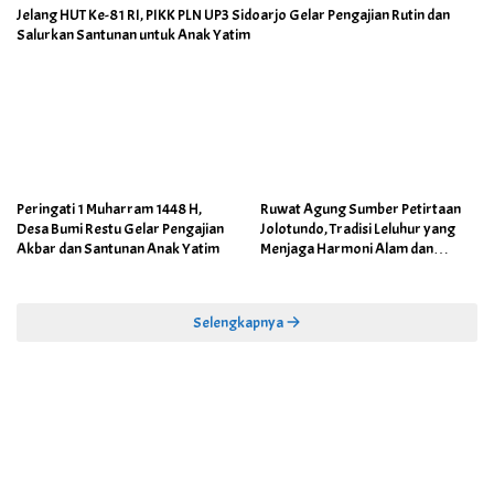
Jelang HUT Ke-81 RI, PIKK PLN UP3 Sidoarjo Gelar Pengajian Rutin dan
Salurkan Santunan untuk Anak Yatim
Peringati 1 Muharram 1448 H,
Ruwat Agung Sumber Petirtaan
Desa Bumi Restu Gelar Pengajian
Jolotundo, Tradisi Leluhur yang
Akbar dan Santunan Anak Yatim
Menjaga Harmoni Alam dan
Warisan Sejarah
Selengkapnya