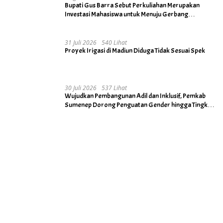
Bupati Gus Barra Sebut Perkuliahan Merupakan
Investasi Mahasiswa untuk Menuju Gerbang
Kesuksesan di Masa Depan
31 Juli 2026
540 Lihat
Proyek Irigasi di Madiun Diduga Tidak Sesuai Spek
30 Juli 2026
537 Lihat
Wujudkan Pembangunan Adil dan Inklusif, Pemkab
Sumenep Dorong Penguatan Gender hingga Tingkat
Desa