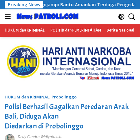
Langsung
ojampi Bantu Amankan Terduga Pengedar Narkoba, Kasus Ditan
Breaking News
ke
konten
HUKUM dan KRIMINAL
POLITIK dan PEMERINTAHAN
Berita Nasional
HUKUM dan KRIMINAL
,
Probolinggo
Polisi Berhasil Gagalkan Peredaran Arak
Bali, Diduga Akan
Diedarkan di Probolinggo
Dedy Candra Widiyatmoko