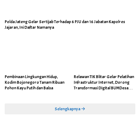
Polda Jateng Gelar Sertijab Terhadap 6 PJU dan 16 Jabatan Kapolres
Jajaran, Ini Daftar Namanya
Pembinaan Lingkungan Hidup,
Relawan TIK Blitar Gelar Pelatihan
Kodim Bojonegoro Tanam Ribuan
Infrastruktur Internet, Dorong
Pohon Kayu Putih dan Balsa
Transformasi Digital BUMDesa
dan Pemerintahan Desa
Selengkapnya