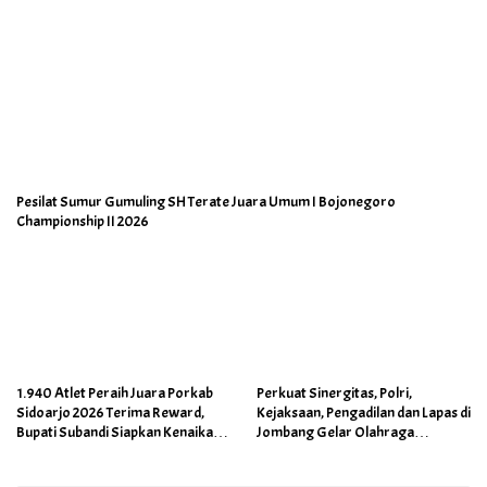
Pesilat Sumur Gumuling SH Terate Juara Umum I Bojonegoro
Championship II 2026
1.940 Atlet Peraih Juara Porkab
Perkuat Sinergitas, Polri,
Sidoarjo 2026 Terima Reward,
Kejaksaan, Pengadilan dan Lapas di
Bupati Subandi Siapkan Kenaikan
Jombang Gelar Olahraga
Bonus Porprov Jatim hingga Rp60
Bersama
Juta