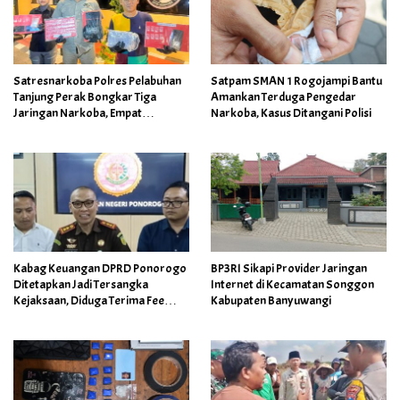
Satresnarkoba Polres Pelabuhan
Satpam SMAN 1 Rogojampi Bantu
Tanjung Perak Bongkar Tiga
Amankan Terduga Pengedar
Jaringan Narkoba, Empat
Narkoba, Kasus Ditangani Polisi
Tersangka Diamankan
Kabag Keuangan DPRD Ponorogo
BP3RI Sikapi Provider Jaringan
Ditetapkan Jadi Tersangka
Internet di Kecamatan Songgon
Kejaksaan, Diduga Terima Fee
Kabupaten Banyuwangi
30%