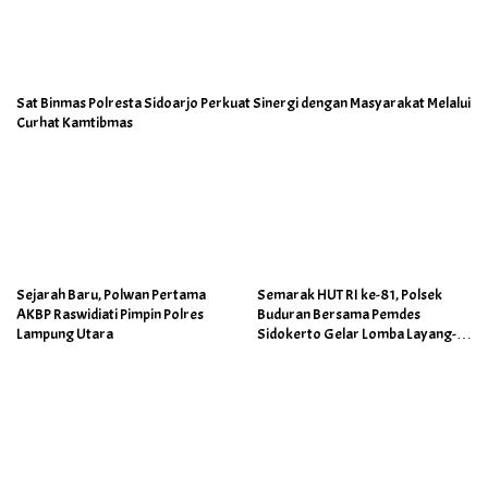
Sat Binmas Polresta Sidoarjo Perkuat Sinergi dengan Masyarakat Melalui
Curhat Kamtibmas
Sejarah Baru, Polwan Pertama
Semarak HUT RI ke-81, Polsek
AKBP Raswidiati Pimpin Polres
Buduran Bersama Pemdes
Lampung Utara
Sidokerto Gelar Lomba Layang-
Layang