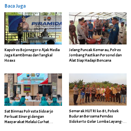
Baca Juga
Kapolres Bojonegoro Ajak Media
Jelang Puncak Kemarau, Polres
Jaga Kamtibmas dan Tangkal
Jombang Pastikan Personel dan
Hoaxs
Alat Siap Hadapi Bencana
Semarak HUT RI ke-81, Polsek
Sat Binmas Polresta Sidoarjo
Buduran Bersama Pemdes
Perkuat Sinergi dengan
Sidokerto Gelar Lomba Layang-
Masyarakat Melalui Curhat
Layang
Kamtibmas