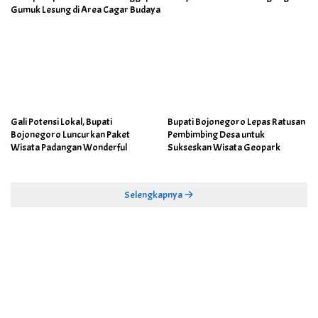
Gumuk Lesung di Area Cagar Budaya
Gali Potensi Lokal, Bupati
Bupati Bojonegoro Lepas Ratusan
Bojonegoro Luncurkan Paket
Pembimbing Desa untuk
Wisata Padangan Wonderful
Sukseskan Wisata Geopark
Selengkapnya