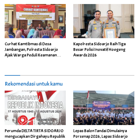
Curhat Kamtibmas di Desa
Kapolresta Sidoarjo Raih Tiga
Jambangan, Polresta Sidoarjo
Besar Polisi Inovatif Hoegeng
Ajak Warga Peduli Keamanan
Awards 2026
Lingkungan
Rekomendasi untuk kamu
Perumda DELTA TIRTA SIDOARJO
Lepas Balon Tandai Dimulainya
mengucapkan Dirgahayu Republik
Porsenap 2026, Lapas Sidoarjo