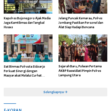
Kapolres Bojonegoro Ajak Media
Jelang Puncak Kemarau, Polres
Jaga Kamtibmas dan Tangkal
Jombang Pastikan Personel dan
Hoaxs
Alat Siap Hadapi Bencana
Sejarah Baru, Polwan Pertama
Sat Binmas Polresta Sidoarjo
AKBP Raswidiati Pimpin Polres
Perkuat Sinergi dengan
Lampung Utara
Masyarakat Melalui Curhat
Kamtibmas
Selengkapnya
E-KORAN