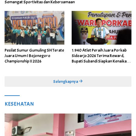
Semangat Sportivitas dan Kebersamaan
Pesilat Sumur Gumuling SH Terate
1.940 Atlet Peraih Juara Porkab
Juara Umum I Bojonegoro
Sidoarjo 2026 Terima Reward,
Championship II 2026
Bupati Subandi Siapkan Kenaikan
Bonus Porprov Jatim hingga Rp60
Juta
Selengkapnya
KESEHATAN