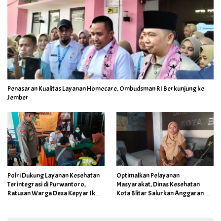
Penasaran Kualitas Layanan Homecare, Ombudsman RI Berkunjung ke
Jember
Polri Dukung Layanan Kesehatan
Optimalkan Pelayanan
Terintegrasi di Purwantoro,
Masyarakat, Dinas Kesehatan
Ratusan Warga Desa Kepyar Ikuti
Kota Blitar Salurkan Anggaran
Skrining Penyakit Gratis
DBBCHT Tahun 2026 untuk
Penguatan Puskesmas Kecamatan