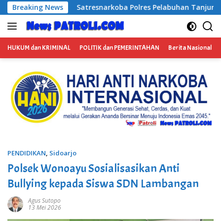
Langsung
Polres Pelabuhan Tanjung Perak Bongkar Tiga Jaringan Narko
Breaking News
ke
konten
HUKUM dan KRIMINAL
POLITIK dan PEMERINTAHAN
Berita Nasional
PENDIDIKAN
,
Sidoarjo
Polsek Wonoayu Sosialisasikan Anti
Bullying kepada Siswa SDN Lambangan
Agus Sutopo
13 Mei 2026