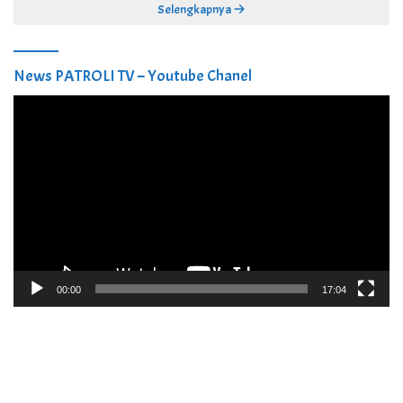
Selengkapnya
News PATROLI TV – Youtube Chanel
Pemutar
Video
00:00
17:04