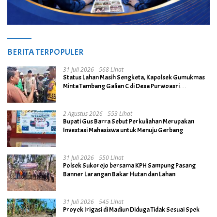
BERITA TERPOPULER
31 Juli 2026
568 Lihat
Status Lahan Masih Sengketa, Kapolsek Gumukmas
Minta Tambang Galian C di Desa Purwoasri
Dihentikan
2 Agustus 2026
553 Lihat
Bupati Gus Barra Sebut Perkuliahan Merupakan
Investasi Mahasiswa untuk Menuju Gerbang
Kesuksesan di Masa Depan
31 Juli 2026
550 Lihat
Polsek Sukorejo bersama KPH Sampung Pasang
Banner Larangan Bakar Hutan dan Lahan
31 Juli 2026
545 Lihat
Proyek Irigasi di Madiun Diduga Tidak Sesuai Spek