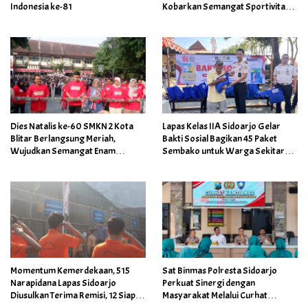
Indonesia ke-81
Kobarkan Semangat Sportivitas
dan Kebersamaan
Dies Natalis ke-60 SMKN 2 Kota
Lapas Kelas IIA Sidoarjo Gelar
Blitar Berlangsung Meriah,
Bakti Sosial Bagikan 45 Paket
Wujudkan Semangat Enam
Sembako untuk Warga Sekitar
Dekade Berkarya Membangun
Lapas
Insan Unggul
Momentum Kemerdekaan, 515
Sat Binmas Polresta Sidoarjo
Narapidana Lapas Sidoarjo
Perkuat Sinergi dengan
Diusulkan Terima Remisi, 12 Siap
Masyarakat Melalui Curhat
Kembali ke Tengah Masyarakat
Kamtibmas