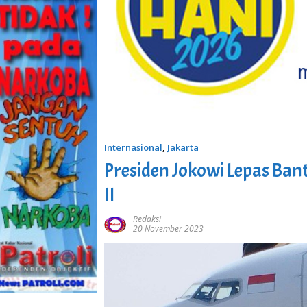
Internasional
,
Jakarta
Presiden Jokowi Lepas Ba
II
Redaksi
20 November 2023