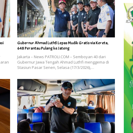
asi
Gubernur Ahmad Luthfi Lepas Mudik Gratis via Kereta,
648 Perantau Pulang ke Jateng
r
Jakarta – News PATROLI.COM – Semboyan 40 dari
baran
Gubernur Jawa Tengah Ahmad Luthfi menggema di
Stasiun Pasar Senen, Selasa (17/3/2026),…