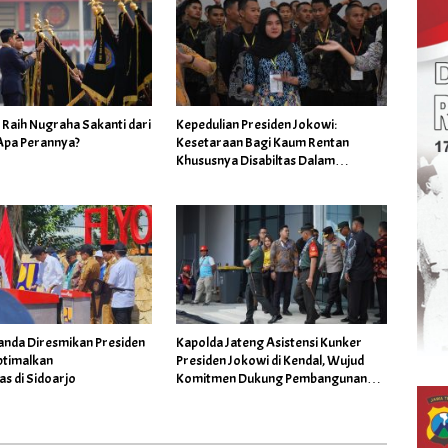
 Raih Nugraha Sakanti dari
Kepedulian Presiden Jokowi:
 Apa Perannya?
Kesetaraan Bagi Kaum Rentan
Khususnya Disabiltas Dalam
Rekrutmen Polri
uanda Diresmikan Presiden
Kapolda Jateng Asistensi Kunker
ptimalkan
Presiden Jokowi di Kendal, Wujud
as di Sidoarjo
Komitmen Dukung Pembangunan
Nasional