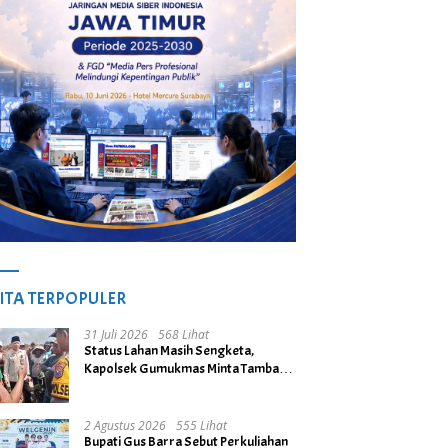
ITA TERPOPULER
31 Juli 2026
568 Lihat
Status Lahan Masih Sengketa,
Kapolsek Gumukmas Minta Tambang
Galian C di Desa Purwoasri
Dihentikan
2 Agustus 2026
555 Lihat
Bupati Gus Barra Sebut Perkuliahan