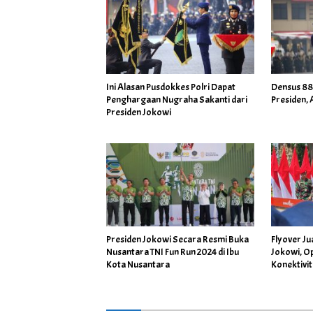
Ini Alasan Pusdokkes Polri Dapat
Densus 88
Penghargaan Nugraha Sakanti dari
Presiden,
Presiden Jokowi
Presiden Jokowi Secara Resmi Buka
Flyover J
Nusantara TNI Fun Run 2024 di Ibu
Jokowi, O
Kota Nusantara
Konektivit