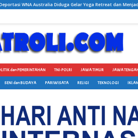
r Yoga Retreat dan Menjadi Instruktur Meditasi
Satres
LITIK dan PEMERINTAHAN
TNI-POLRI
JAWA TIMUR
JAWA TENGA
SENI dan BUDAYA
PARIWISATA
RELIGI
TEKNOLOGI
IKLAN