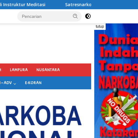
narkoba Polres Pelabuhan Tanjung Perak Bongkar Tiga Jaring
tutup
H
LAMPURA
NUSANTARA
 – ADV
E-KORAN