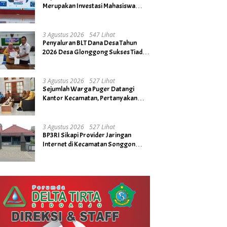
Merupakan Investasi Mahasiswa
untuk Menuju Gerbang Kesuksesan
di Masa Depan
3 Agustus 2026
547 Lihat
Penyaluran BLT Dana Desa Tahun
2026 Desa Glonggong Sukses Tiada
Kendala
3 Agustus 2026
527 Lihat
Sejumlah Warga Puger Datangi
Kantor Kecamatan, Pertanyakan
Rencana Tidak Digelarnya Upacara
HUT RI ke- 81
3 Agustus 2026
527 Lihat
BP3RI Sikapi Provider Jaringan
Internet di Kecamatan Songgon
Kabupaten Banyuwangi