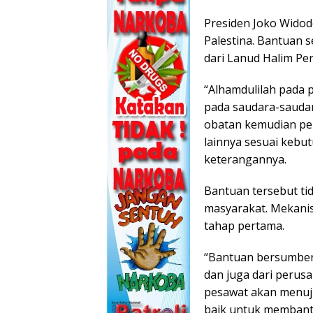
Presiden Joko Widod
Palestina. Bantuan s
dari Lanud Halim Pe
“Alhamdulilah pada 
pada saudara-saudara
obatan kemudian pe
lainnya sesuai kebut
keterangannya.
Bantuan tersebut ti
masyarakat. Mekani
tahap pertama.
“Bantuan bersumber 
dan juga dari perus
pesawat akan menuju
baik untuk membantu