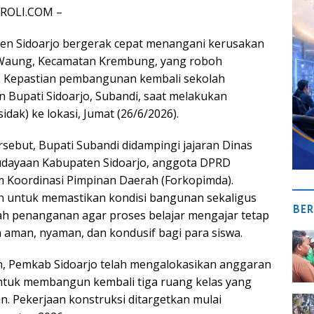
TROLI.COM –
en Sidoarjo bergerak cepat menangani kerusakan
 Waung, Kecamatan Krembung, yang roboh
u. Kepastian pembangunan kembali sekolah
n Bupati Sidoarjo, Subandi, saat melakukan
idak) ke lokasi, Jumat (26/6/2026).
sebut, Bupati Subandi didampingi jajaran Dinas
udayaan Kabupaten Sidoarjo, anggota DPRD
um Koordinasi Pimpinan Daerah (Forkopimda).
n untuk memastikan kondisi bangunan sekaligus
BER
h penanganan agar proses belajar mengajar tetap
aman, nyaman, dan kondusif bagi para siswa.
, Pemkab Sidoarjo telah mengalokasikan anggaran
untuk membangun kembali tiga ruang kelas yang
. Pekerjaan konstruksi ditargetkan mulai