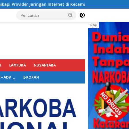
net di Kecamatan Songgon Kabupaten Banyuwangi
tutup
H
LAMPURA
NUSANTARA
 – ADV
E-KORAN