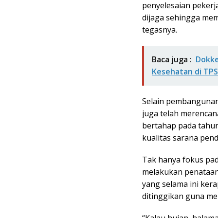
penyelesaian pekerj
dijaga sehingga mem
tegasnya.
Baca juga :
Dokke
Kesehatan di TPS
Selain pembangunan 
juga telah merencana
bertahap pada tahun
kualitas sarana pend
Tak hanya fokus pa
melakukan penataan 
yang selama ini ker
ditinggikan guna me
“Kalau hujan, halama