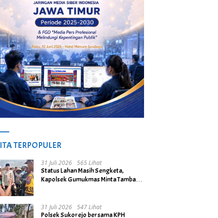
ITA TERPOPULER
31 Juli 2026
565 Lihat
Status Lahan Masih Sengketa,
Kapolsek Gumukmas Minta Tambang
Galian C di Desa Purwoasri
Dihentikan
31 Juli 2026
547 Lihat
Polsek Sukorejo bersama KPH