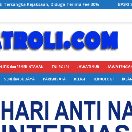
Terima Fee 30%
BP3RI Sikapi Provider Jaringan Inter
LITIK dan PEMERINTAHAN
TNI-POLRI
JAWA TIMUR
JAWA TENGA
SENI dan BUDAYA
PARIWISATA
RELIGI
TEKNOLOGI
IKLAN