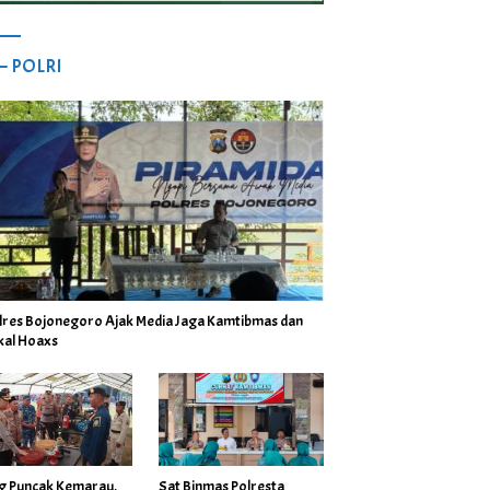
 – POLRI
lres Bojonegoro Ajak Media Jaga Kamtibmas dan
kal Hoaxs
ng Puncak Kemarau,
Sat Binmas Polresta