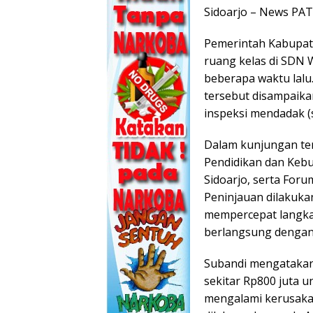
Sidoarjo – News PA
Pemerintah Kabupat
ruang kelas di SDN
beberapa waktu lal
tersebut disampaika
inspeksi mendadak (s
Dalam kunjungan ter
Pendidikan dan Keb
Sidoarjo, serta For
Peninjauan dilakuka
mempercepat langka
berlangsung dengan 
Subandi mengatakan
sekitar Rp800 juta 
mengalami kerusakan