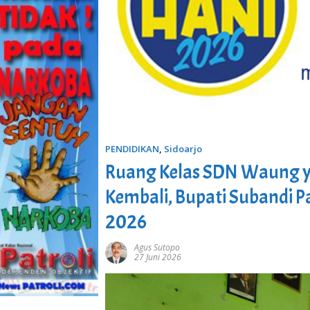
PENDIDIKAN
,
Sidoarjo
Ruang Kelas SDN Waung y
Kembali, Bupati Subandi P
2026
Agus Sutopo
27 Juni 2026