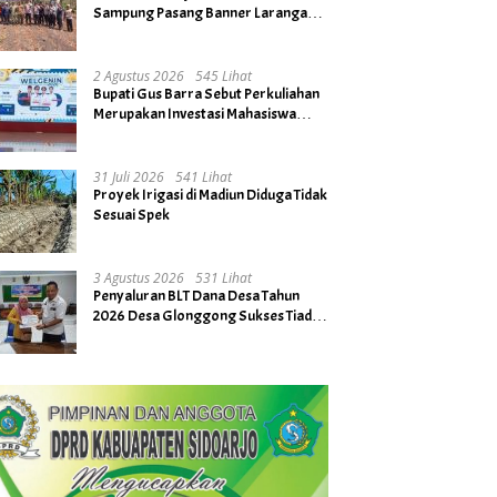
Sampung Pasang Banner Larangan
Bakar Hutan dan Lahan
2 Agustus 2026
545 Lihat
Bupati Gus Barra Sebut Perkuliahan
Merupakan Investasi Mahasiswa
untuk Menuju Gerbang Kesuksesan
di Masa Depan
31 Juli 2026
541 Lihat
Proyek Irigasi di Madiun Diduga Tidak
Sesuai Spek
3 Agustus 2026
531 Lihat
Penyaluran BLT Dana Desa Tahun
2026 Desa Glonggong Sukses Tiada
Kendala