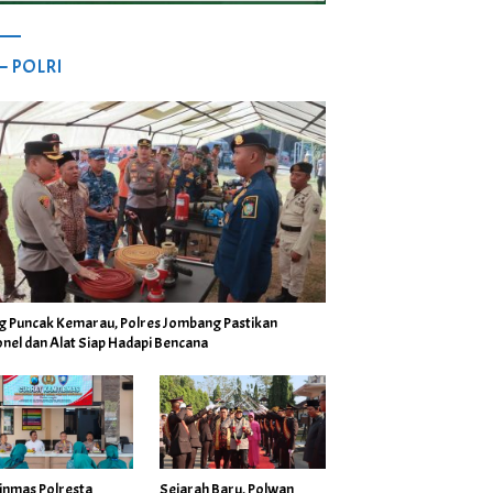
 – POLRI
ng Puncak Kemarau, Polres Jombang Pastikan
nel dan Alat Siap Hadapi Bencana
inmas Polresta
Sejarah Baru, Polwan