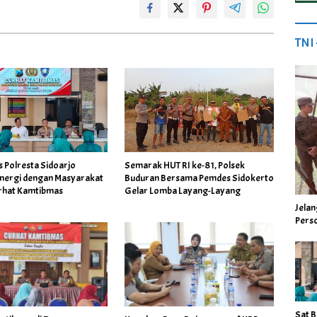
TNI
 Polresta Sidoarjo
Semarak HUT RI ke-81, Polsek
inergi dengan Masyarakat
Buduran Bersama Pemdes Sidokerto
urhat Kamtibmas
Gelar Lomba Layang-Layang
Jela
Perso
Sat B