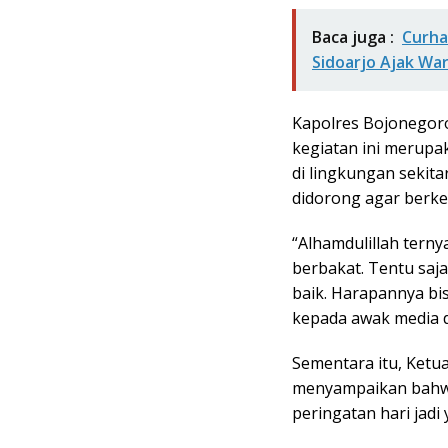
Baca juga :
Curha
Sidoarjo Ajak Wa
Kapolres Bojonegor
kegiatan ini merupa
di lingkungan sekita
didorong agar berke
“Alhamdulillah tern
berbakat. Tentu saja
baik. Harapannya bi
kepada awak media di
Sementara itu, Ketu
menyampaikan bahwa
peringatan hari jad