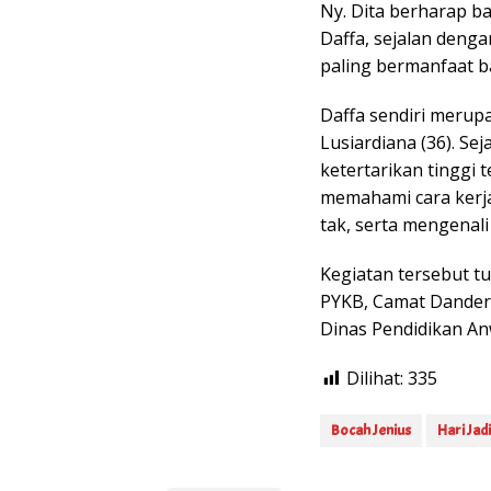
Ny. Dita berharap b
Daffa, sejalan deng
paling bermanfaat b
Daffa sendiri merup
Lusiardiana (36). Se
ketertarikan tinggi 
memahami cara kerj
tak, serta mengenal
Kegiatan tersebut tu
PYKB, Camat Dander
Dinas Pendidikan Anw
Dilihat:
335
Bocah Jenius
Hari Jad