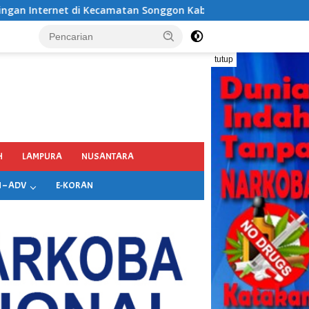
Songgon Kabupaten Banyuwangi
tutup
H
LAMPURA
NUSANTARA
 – ADV
E-KORAN