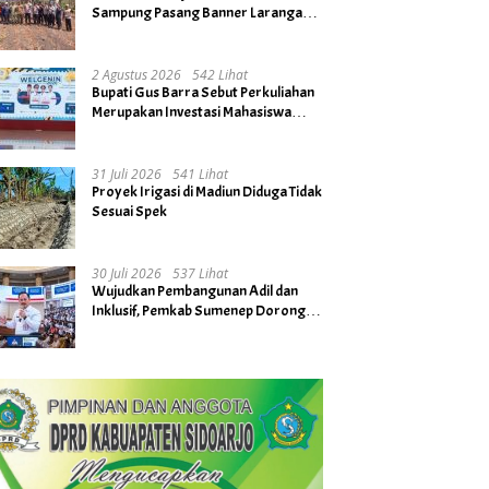
Sampung Pasang Banner Larangan
Bakar Hutan dan Lahan
2 Agustus 2026
542 Lihat
Bupati Gus Barra Sebut Perkuliahan
Merupakan Investasi Mahasiswa
untuk Menuju Gerbang Kesuksesan
di Masa Depan
31 Juli 2026
541 Lihat
Proyek Irigasi di Madiun Diduga Tidak
Sesuai Spek
30 Juli 2026
537 Lihat
Wujudkan Pembangunan Adil dan
Inklusif, Pemkab Sumenep Dorong
Penguatan Gender hingga Tingkat
Desa