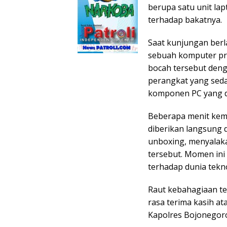
berupa satu unit la
terhadap bakatnya.
Saat kunjungan berl
sebuah komputer prib
bocah tersebut deng
perangkat yang sed
komponen PC yang d
Beberapa menit kemu
diberikan langsung 
unboxing, menyalaka
tersebut. Momen ini
terhadap dunia tekno
Raut kebahagiaan ter
rasa terima kasih a
Kapolres Bojonegoro