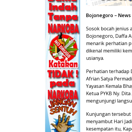
Bojonegoro – News
Sosok bocah jenius
Bojonegoro, Daffa Ar
menarik perhatian pu
dikenal memiliki ke
usianya.
Perhatian terhadap 
Afrian Satya Permad
Yayasan Kemala Bha
Ketua PYKB Ny. Dita
mengunjungi langsu
Kunjungan tersebut 
menyambut Hari Jadi
kesempatan itu, Ka