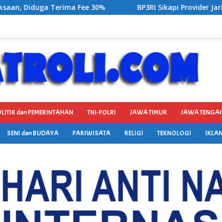
BP3RI Sikapi Provider Jaringan Internet di Kecamatan 
LITIK dan PEMERINTAHAN
TNI-POLRI
JAWA TIMUR
JAWA TENGA
SENI dan BUDAYA
PARIWISATA
RELIGI
TEKNOLOGI
IKLAN