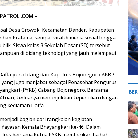
 PATROLI.COM –
 asal Desa Growok, Kecamatan Dander, Kabupaten
dian Pratama, sempat viral di media sosial hingga
blik. Siswa kelas 3 Sekolah Dasar (SD) tersebut
mampuan di bidang teknologi yang jauh melampaui
Daffa pun datang dari Kapolres Bojonegoro AKBP
i yang juga menjabat sebagai Penasehat Pengurus
yangkari (PYKB) Cabang Bojonegoro. Bersama
BER
 Afrian, keduanya menunjukkan kepedulian dengan
ng kediaman Daffa.
menjadi bagian dari rangkaian kegiatan
 Yayasan Kemala Bhayangkari ke-46. Dalam
polres bersama Ketua PYKB memberikan hadiah