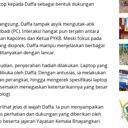
ptop kepada Daffa sebagai bentuk dukungan
angsung, Daffa tampak asyik mengutak-atik
adi (PC). Interaksi hangat pun terjalin antara
an Kapolres dan Ketua PYKB. Meski fokus pada
ang dioprek, Daffa mampu menjelaskan berbagai
itanyakan dengan lancar.
dian, penyerahan hadiah dilakukan. Laptop yang
dibuka oleh Daffa. Dengan antusias, ia melakukan
n perangkat, hingga mengecek spesifikasi laptop
 semakin menegaskan ketertarikannya yang besar
logi.
lihat jelas di wajah Daffa. Ia pun menyampaikan
tas perhatian dan dukungan yang diberikan oleh
 beserta jajaran Yayasan Kemala Bhayangkari.