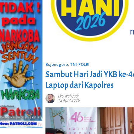
Bojonegoro
,
TNI-POLRI
Sambut Hari Jadi YKB ke-4
Laptop dari Kapolres
Eko Wahyudi
12 April 2026