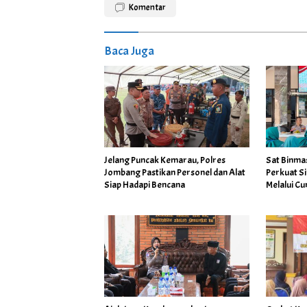
Komentar
Baca Juga
Jelang Puncak Kemarau, Polres
Sat Binmas
Jombang Pastikan Personel dan Alat
Perkuat S
Siap Hadapi Bencana
Melalui C