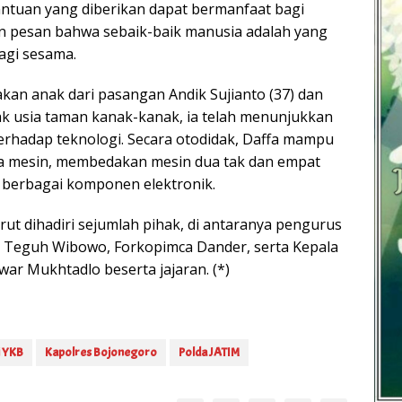
antuan yang diberikan dapat bermanfaat bagi
an pesan bahwa sebaik-baik manusia adalah yang
agi sesama.
akan anak dari pasangan Andik Sujianto (37) dan
jak usia taman kanak-kanak, ia telah menunjukkan
terhadap teknologi. Secara otodidak, Daffa mampu
a mesin, membedakan mesin dua tak dan empat
i berbagai komponen elektronik.
rut dihadiri sejumlah pihak, di antaranya pengurus
 Teguh Wibowo, Forkopimca Dander, serta Kepala
ar Mukhtadlo beserta jajaran. (*)
i YKB
Kapolres Bojonegoro
Polda JATIM