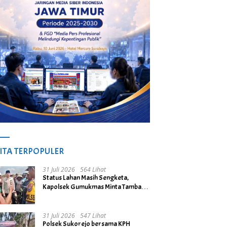
ITA TERPOPULER
31 Juli 2026
564 Lihat
Status Lahan Masih Sengketa,
Kapolsek Gumukmas Minta Tambang
Galian C di Desa Purwoasri
Dihentikan
31 Juli 2026
547 Lihat
Polsek Sukorejo bersama KPH