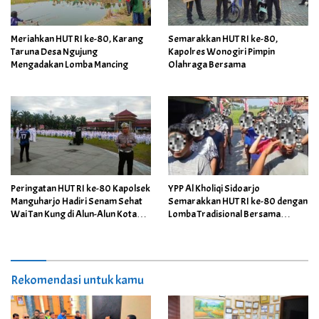
Meriahkan HUT RI ke-80, Karang
Semarakkan HUT RI ke-80,
Taruna Desa Ngujung
Kapolres Wonogiri Pimpin
Mengadakan Lomba Mancing
Olahraga Bersama
Peringatan HUT RI ke-80 Kapolsek
YPP Al Kholiqi Sidoarjo
Manguharjo Hadiri Senam Sehat
Semarakkan HUT RI ke-80 dengan
Wai Tan Kung di Alun-Alun Kota
Lomba Tradisional Bersama
Madiun
Peserta Rehabilitasi
Rekomendasi untuk kamu