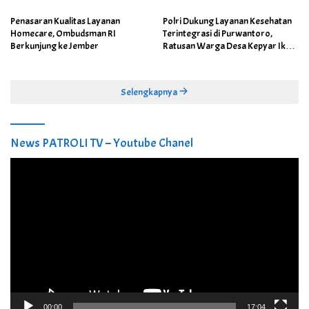
Penasaran Kualitas Layanan
Polri Dukung Layanan Kesehatan
Homecare, Ombudsman RI
Terintegrasi di Purwantoro,
Berkunjung ke Jember
Ratusan Warga Desa Kepyar Ikuti
Skrining Penyakit Gratis
Selengkapnya
News PATROLI TV – Youtube Chanel
Pemutar
Video
00:00
17:04