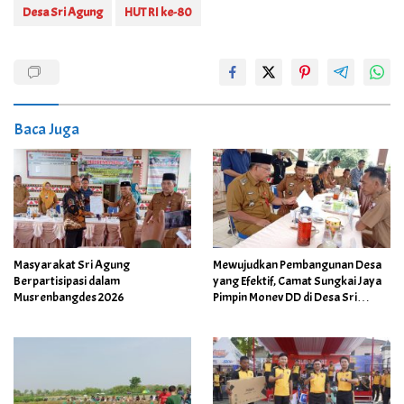
Desa Sri Agung
HUT RI ke-80
Baca Juga
Masyarakat Sri Agung
Mewujudkan Pembangunan Desa
Berpartisipasi dalam
yang Efektif, Camat Sungkai Jaya
Musrenbangdes 2026
Pimpin Monev DD di Desa Sri
Agung