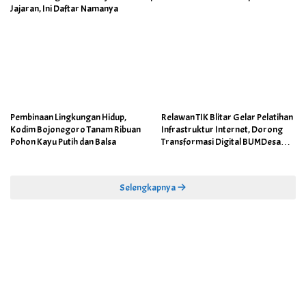
Jajaran, Ini Daftar Namanya
Pembinaan Lingkungan Hidup,
Relawan TIK Blitar Gelar Pelatihan
Kodim Bojonegoro Tanam Ribuan
Infrastruktur Internet, Dorong
Pohon Kayu Putih dan Balsa
Transformasi Digital BUMDesa
dan Pemerintahan Desa
Selengkapnya