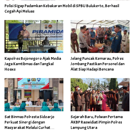
Polisi Sigap Padamkan Kebakaran Mobil di SPBU Bulukerto, Berhasil
Cegah Api Meluas
Kapolres Bojonegoro Ajak Media
Jelang Puncak Kemarau, Polres
Jaga Kamtibmas dan Tangkal
Jombang Pastikan Personel dan
Hoaxs
Alat Siap Hadapi Bencana
Sat Binmas Polresta Sidoarjo
Sejarah Baru, Polwan Pertama
Perkuat Sinergi dengan
AKBP Raswidiati Pimpin Polres
Masyarakat Melalui Curhat
Lampung Utara
Kamtibmas