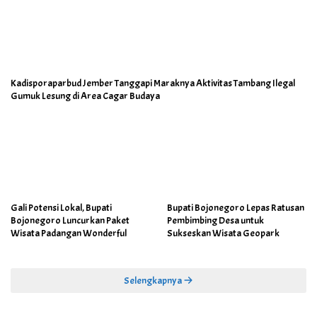
Kadisporaparbud Jember Tanggapi Maraknya Aktivitas Tambang Ilegal
Gumuk Lesung di Area Cagar Budaya
Gali Potensi Lokal, Bupati
Bupati Bojonegoro Lepas Ratusan
Bojonegoro Luncurkan Paket
Pembimbing Desa untuk
Wisata Padangan Wonderful
Sukseskan Wisata Geopark
Selengkapnya