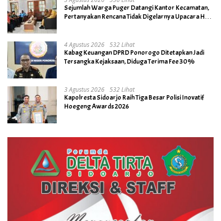
Sejumlah Warga Puger Datangi Kantor Kecamatan,
Pertanyakan Rencana Tidak Digelarnya Upacara HUT
RI ke- 81
4 Agustus 2026
532 Lihat
Kabag Keuangan DPRD Ponorogo Ditetapkan Jadi
Tersangka Kejaksaan, Diduga Terima Fee 30%
3 Agustus 2026
532 Lihat
Kapolresta Sidoarjo Raih Tiga Besar Polisi Inovatif
Hoegeng Awards 2026