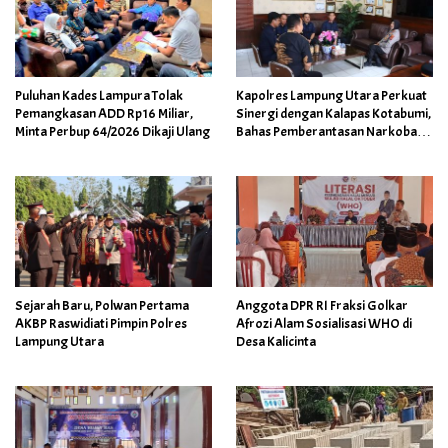
Puluhan Kades Lampura Tolak
Kapolres Lampung Utara Perkuat
Pemangkasan ADD Rp16 Miliar,
Sinergi dengan Kalapas Kotabumi,
Minta Perbup 64/2026 Dikaji Ulang
Bahas Pemberantasan Narkoba
dan Pungli
Sejarah Baru, Polwan Pertama
Anggota DPR RI Fraksi Golkar
AKBP Raswidiati Pimpin Polres
Afrozi Alam Sosialisasi WHO di
Lampung Utara
Desa Kalicinta