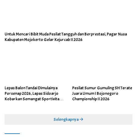
Untuk Mencari Bibit Muda Pesilat Tangguh dan Berprestasi, Pagar Nusa
Kabupaten Mojokerto Gelar Kejurcab II 2026
Lepas Balon Tandai Dimulainya
Pesilat Sumur Gumuling SH Terate
Porsenap 2026, Lapas Sidoarjo
Juara Umum I Bojonegoro
Kobarkan Semangat Sportivitas
Championship II 2026
dan Kebersamaan
Selengkapnya