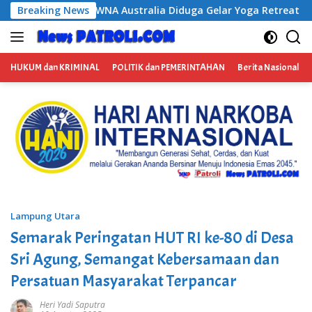
Langsung
Diduga Gelar Yoga Retreat dan Menjadi Instruktur Meditasi
Breaking News
ke
konten
HUKUM dan KRIMINAL
POLITIK dan PEMERINTAHAN
Berita Nasional
Lampung Utara
Semarak Peringatan HUT RI ke-80 di Desa
Sri Agung, Semangat Kebersamaan dan
Persatuan Masyarakat Terpancar
Heri Yadi Saputra