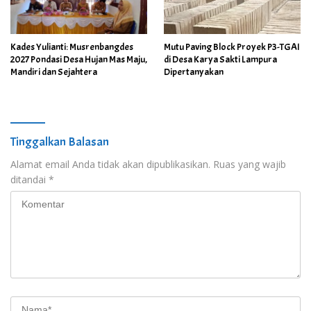
Kades Yulianti: Musrenbangdes
Mutu Paving Block Proyek P3-TGAI
2027 Pondasi Desa Hujan Mas Maju,
di Desa Karya Sakti Lampura
Mandiri dan Sejahtera
Dipertanyakan
Tinggalkan Balasan
Alamat email Anda tidak akan dipublikasikan.
Ruas yang wajib
ditandai
*