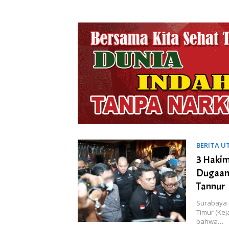
BERITA 
3 Hakim
Dugaan 
Tannur
Surabaya 
Timur (Kej
bahwa…