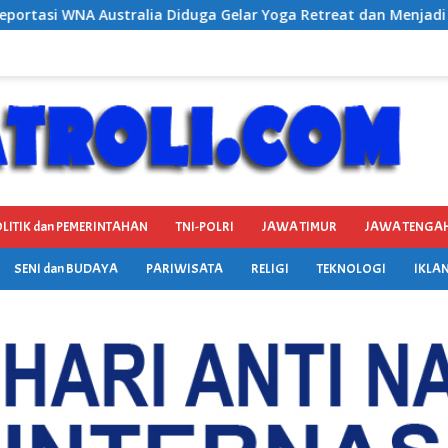
Gelar Yoga Retreat dan Menjadi Instruktur Meditasi
Sa
LITIK dan PEMERINTAHAN
TNI-POLRI
JAWA TIMUR
JAWA TENGA
SENI dan BUDAYA
PARIWISATA
RELIGI
TEKNOLOGI
IKLAN