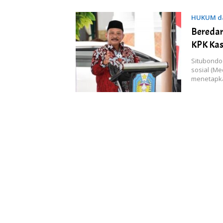
HUKUM da
Beredar
KPK Kas
Situbondo
sosial (M
menetapk