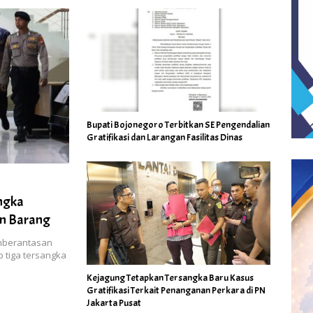
Bupati Bojonegoro Terbitkan SE Pengendalian
Gratifikasi dan Larangan Fasilitas Dinas
ngka
an Barang
mberantasan
 tiga tersangka
Kejagung Tetapkan Tersangka Baru Kasus
Gratifikasi Terkait Penanganan Perkara di PN
Jakarta Pusat