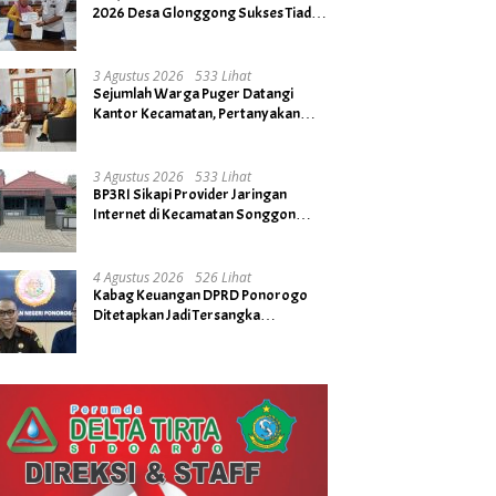
2026 Desa Glonggong Sukses Tiada
Kendala
3 Agustus 2026
533 Lihat
Sejumlah Warga Puger Datangi
Kantor Kecamatan, Pertanyakan
Rencana Tidak Digelarnya Upacara
HUT RI ke- 81
3 Agustus 2026
533 Lihat
BP3RI Sikapi Provider Jaringan
Internet di Kecamatan Songgon
Kabupaten Banyuwangi
4 Agustus 2026
526 Lihat
Kabag Keuangan DPRD Ponorogo
Ditetapkan Jadi Tersangka
Kejaksaan, Diduga Terima Fee 30%