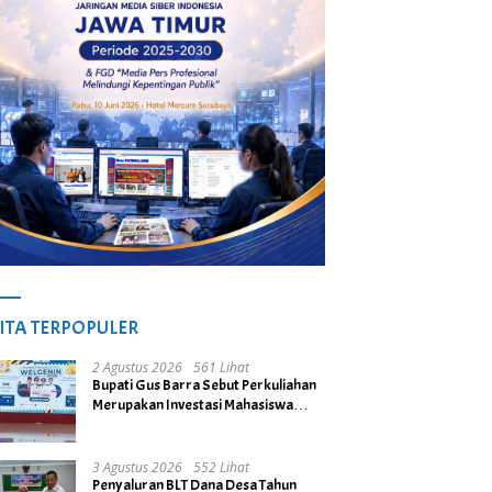
ITA TERPOPULER
2 Agustus 2026
561 Lihat
Bupati Gus Barra Sebut Perkuliahan
Merupakan Investasi Mahasiswa
untuk Menuju Gerbang Kesuksesan
di Masa Depan
3 Agustus 2026
552 Lihat
Penyaluran BLT Dana Desa Tahun