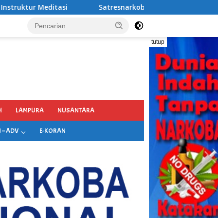
tresnarkoba Polres Pelabuhan Tanjung Perak Bongkar Tiga Ja
tutup
H
LAMPURA
NUSANTARA
 – ADV
E-KORAN