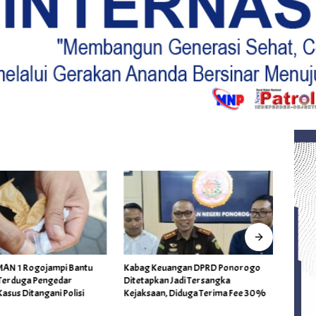
AN 1 Rogojampi Bantu
Kabag Keuangan DPRD Ponorogo
BP3RI 
Terduga Pengedar
Ditetapkan Jadi Tersangka
Inter
asus Ditangani Polisi
Kejaksaan, Diduga Terima Fee 30%
Kabup