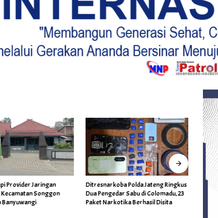
koba Polda Jateng Ringkus
Status Lahan Masih Sengketa,
Minyak
dar Sabu di Colomadu, 23
Kapolsek Gumukmas Minta Tambang
Standa
otika Berhasil Disita
Galian C di Desa Purwoasri
Satu 
Dihentikan