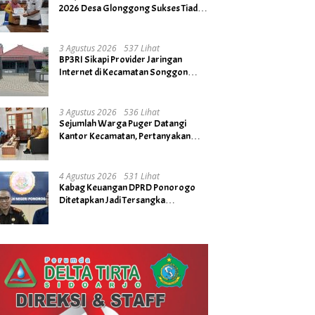
2026 Desa Glonggong Sukses Tiada
Kendala
3 Agustus 2026
537 Lihat
BP3RI Sikapi Provider Jaringan
Internet di Kecamatan Songgon
Kabupaten Banyuwangi
3 Agustus 2026
536 Lihat
Sejumlah Warga Puger Datangi
Kantor Kecamatan, Pertanyakan
Rencana Tidak Digelarnya Upacara
HUT RI ke- 81
4 Agustus 2026
531 Lihat
Kabag Keuangan DPRD Ponorogo
Ditetapkan Jadi Tersangka
Kejaksaan, Diduga Terima Fee 30%