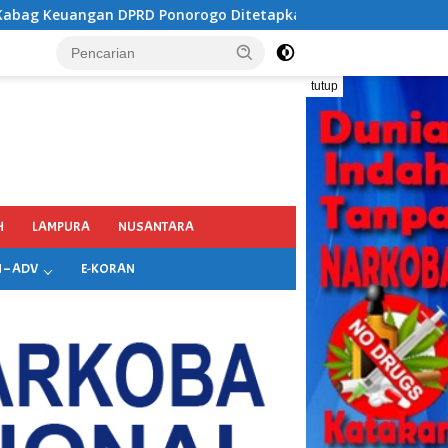
norogo Ditetapkan Jadi Tersangka Kejaksaan, Diduga Terima 
tutup
H
LAMPURA
NUSANTARA
 – ADV
E-KORAN