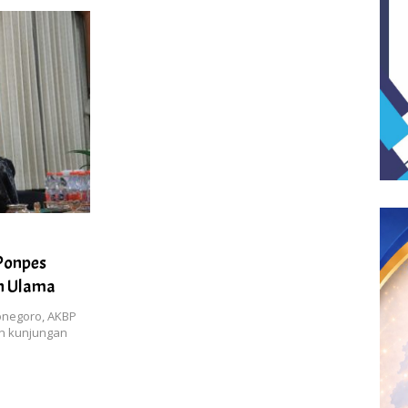
 Ponpes
an Ulama
onegoro, AKBP
an kunjungan