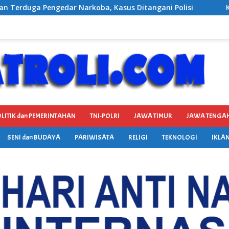
oba, Kasus Ditangani Polisi
Kabag Keuangan DPRD Po
LITIK dan PEMERINTAHAN
TNI-POLRI
JAWA TIMUR
JAWA TENGA
SENI dan BUDAYA
PARIWISATA
RELIGI
TEKNOLOGI
IKLAN