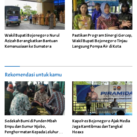
Wakil Bupati Bojonegoro Nurul
Pastikan Program Sinergi Gercep,
Azizah Berangkatkan Bantuan
Wakil Bupati Bojonegoro Tinjau
Kemanusiaan ke Sumatera
Langsung Pompa Air di Kota
Rekomendasi untuk kamu
Sedekah Bumi di Punden Mbah
Kapolres Bojonegoro Ajak Media
Empu dan Sumur Njobo,
Jaga Kamtibmas dan Tangkal
Penghormatan Kepada Leluhur
Hoaxs