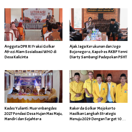
Desa serta Wujud Syukur Warga
Desa Growok
Anggota DPR RI Fraksi Golkar
Ajak Jaga Kerukunan dan Jogo
Afrozi Alam Sosialisasi WHO di
Bojonegoro, Kapolres AKBP Yenni
Desa Kalicinta
Diarty Sambangi Padepokan PSHT
Kades Yulianti: Musrenbangdes
Rakerda Golkar Mojokerto
2027 Pondasi Desa Hujan Mas Maju,
Hasilkan Langkah Strategis
Mandiri dan Sejahtera
Menuju 2029 Dengan Target 10
Kursi Dewan