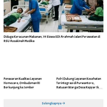
Diduga Keracunan Makanan, 19 Siswa SDI Arahmah Jalani Perawatan di
RSU Assakinah Medika
Penasaran Kualitas Layanan
Polri Dukung Layanan Kesehatan
Homecare, Ombudsman RI
Terintegrasi di Purwantoro,
Berkunjung ke Jember
Ratusan Warga Desa Kepyar Ikuti
Skrining Penyakit Gratis
Selengkapnya