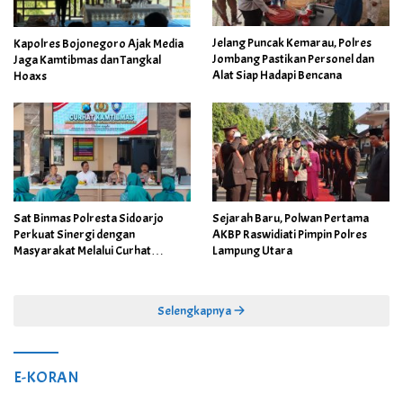
Jelang Puncak Kemarau, Polres
Kapolres Bojonegoro Ajak Media
Jombang Pastikan Personel dan
Jaga Kamtibmas dan Tangkal
Alat Siap Hadapi Bencana
Hoaxs
Sat Binmas Polresta Sidoarjo
Sejarah Baru, Polwan Pertama
Perkuat Sinergi dengan
AKBP Raswidiati Pimpin Polres
Masyarakat Melalui Curhat
Lampung Utara
Kamtibmas
Selengkapnya
E-KORAN