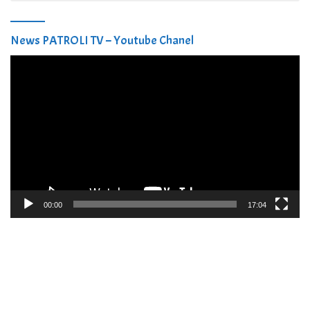
News PATROLI TV – Youtube Chanel
Pemutar
Video
00:00
17:04