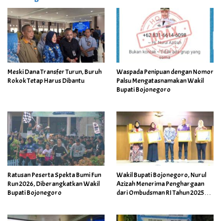
Meski Dana Transfer Turun, Buruh
Waspada Penipuan dengan Nomor
Rokok Tetap Harus Dibantu
Palsu Mengatasnamakan Wakil
Bupati Bojonegoro
Ratusan Peserta Spekta Bumi Fun
Wakil Bupati Bojonegoro, Nurul
Run 2026, Diberangkatkan Wakil
Azizah Menerima Penghargaan
Bupati Bojonegoro
dari Ombudsman RI Tahun 2025
Perwakilan Provinsi Jawa Timur