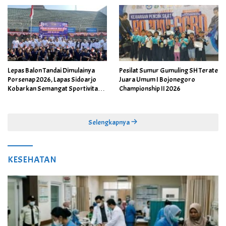
Lepas Balon Tandai Dimulainya
Pesilat Sumur Gumuling SH Terate
Porsenap 2026, Lapas Sidoarjo
Juara Umum I Bojonegoro
Kobarkan Semangat Sportivitas
Championship II 2026
dan Kebersamaan
Selengkapnya
KESEHATAN