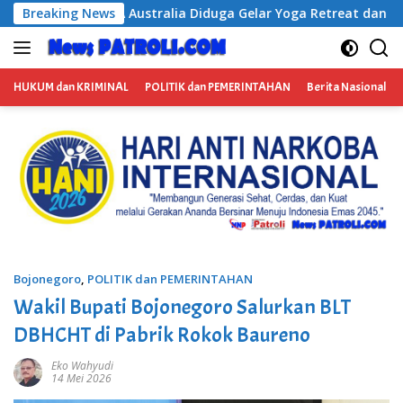
Langsung
elar Yoga Retreat dan Menjadi Instruktur Meditasi
Breaking News
Sat
ke
konten
HUKUM dan KRIMINAL
POLITIK dan PEMERINTAHAN
Berita Nasional
Bojonegoro
,
POLITIK dan PEMERINTAHAN
Wakil Bupati Bojonegoro Salurkan BLT
DBHCHT di Pabrik Rokok Baureno
Eko Wahyudi
14 Mei 2026