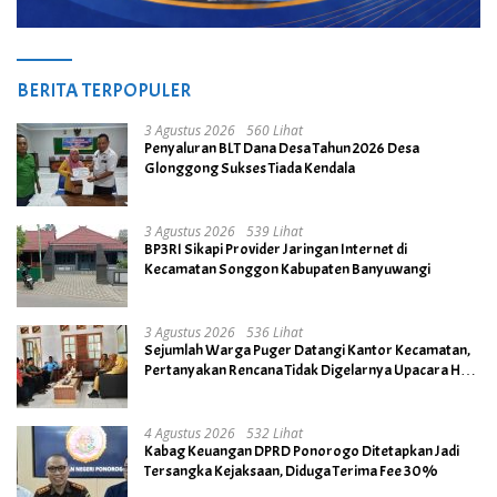
BERITA TERPOPULER
3 Agustus 2026
560 Lihat
Penyaluran BLT Dana Desa Tahun 2026 Desa
Glonggong Sukses Tiada Kendala
3 Agustus 2026
539 Lihat
BP3RI Sikapi Provider Jaringan Internet di
Kecamatan Songgon Kabupaten Banyuwangi
3 Agustus 2026
536 Lihat
Sejumlah Warga Puger Datangi Kantor Kecamatan,
Pertanyakan Rencana Tidak Digelarnya Upacara HUT
RI ke- 81
4 Agustus 2026
532 Lihat
Kabag Keuangan DPRD Ponorogo Ditetapkan Jadi
Tersangka Kejaksaan, Diduga Terima Fee 30%