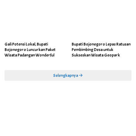
Gali Potensi Lokal, Bupati
Bupati Bojonegoro Lepas Ratusan
Bojonegoro Luncurkan Paket
Pembimbing Desa untuk
Wisata Padangan Wonderful
Sukseskan Wisata Geopark
Selengkapnya