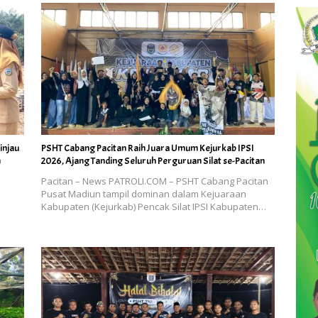
injau
PSHT Cabang Pacitan Raih Juara Umum Kejurkab IPSI
n
2026, Ajang Tanding Seluruh Perguruan Silat se-Pacitan
i
Pacitan – News PATROLI.COM – PSHT Cabang Pacitan
Pusat Madiun tampil dominan dalam Kejuaraan
Kabupaten (Kejurkab) Pencak Silat IPSI Kabupaten…