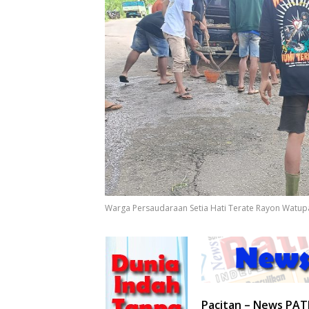
Warga Persaudaraan Setia Hati Terate Rayon Watupat
Pacitan – News PA