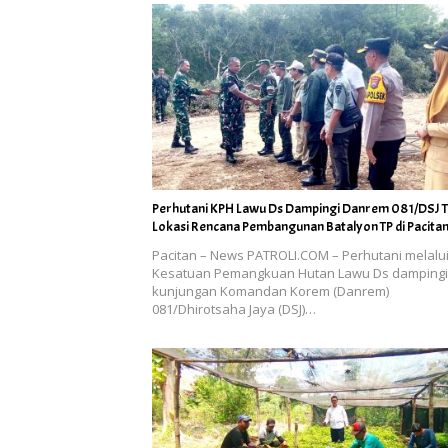
Perhutani KPH Lawu Ds Dampingi Danrem 081/DSJ T
Lokasi Rencana Pembangunan Batalyon TP di Pacita
Pacitan – News PATROLI.COM – Perhutani melalu
Kesatuan Pemangkuan Hutan Lawu Ds dampingi
kunjungan Komandan Korem (Danrem)
081/Dhirotsaha Jaya (DSJ)…