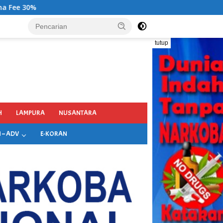
tutup
H
LAMPURA
NUSANTARA
 – ADV
E-KORAN