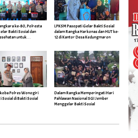
angkara ke-80, Polresta
LPKSM Pasopati Gelar Bakti Sosial
elar Bakti Sosial dan
dalam Rangka Harkonas dan HUT ke-
esehatan untuk
12 di Kantor Desa Kedungmaron
at
koba Polres Wonogiri
Dalam Rangka Memperingati Hari
 Sosial di Bakti Sosial
Pahlawan Nasional SGI Jember
Menggelar Bakti Sosial