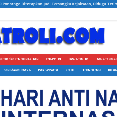
a Kejaksaan, Diduga Terima Fee 30%
LITIK dan PEMERINTAHAN
TNI-POLRI
JAWA TIMUR
JAWA TENGA
SENI dan BUDAYA
PARIWISATA
RELIGI
TEKNOLOGI
IKLAN