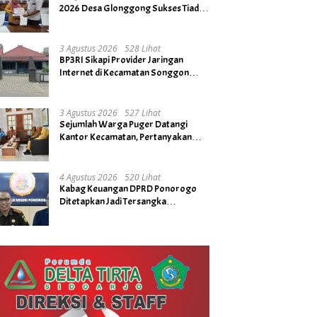
2026 Desa Glonggong Sukses Tiada
Kendala
3 Agustus 2026
528 Lihat
BP3RI Sikapi Provider Jaringan
Internet di Kecamatan Songgon
Kabupaten Banyuwangi
3 Agustus 2026
527 Lihat
Sejumlah Warga Puger Datangi
Kantor Kecamatan, Pertanyakan
Rencana Tidak Digelarnya Upacara
HUT RI ke- 81
4 Agustus 2026
520 Lihat
Kabag Keuangan DPRD Ponorogo
Ditetapkan Jadi Tersangka
Kejaksaan, Diduga Terima Fee 30%