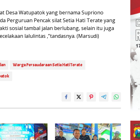
kat Desa Watupatok yang bernama Supriono
da Perguruan Pencak silat Setia Hati Terate yang
ti sosial tambal jalan berlubang, selain itu juga
elakaan lalulintas ,”tandasnya. (Marsudi)
lan
Warga Persaudaraan Setia Hati Terate
patok