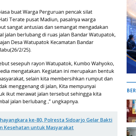
biasa buat Warga Perguruan pencak silat
Hati Terate pusat Madiun, pasalnya warga
but sangat antusias dan semangat mengadakan
l jalan berlubang di ruas jalan Bandar Watupatok,
Krajan Desa Watupatok Kecamatan Bandar
Rabu(26/2/25).
sebut sesepuh rayon Watupatok, Kumbo Wahyoko,
media mengatakan. Kegiatan ini merupakan bentuk
 masyarakat, selain kita membersihkan rumput dan
tidak menggenang di jalan, Kita mempunyai
BER
k ikut merawat jalan tersebut sehingga kita
ambal jalan berlubang ,” ungkapnya.
Bhayangkara ke-80, Polresta Sidoarjo Gelar Bakti
an Kesehatan untuk Masyarakat