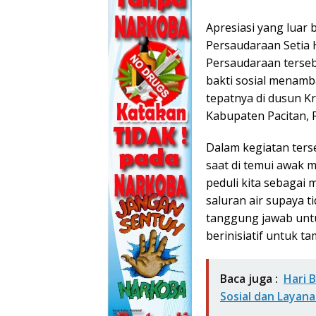
Apresiasi yang luar 
Persaudaraan Setia 
Persaudaraan terse
bakti sosial menamba
tepatnya di dusun 
Kabupaten Pacitan, 
Dalam kegiatan ter
saat di temui awak 
peduli kita sebagai
saluran air supaya 
tanggung jawab untu
berinisiatif untuk t
Baca juga :
Hari 
Sosial dan Layan