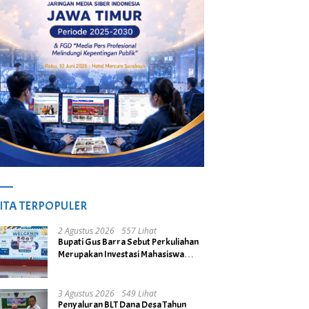
ITA TERPOPULER
2 Agustus 2026
557 Lihat
Bupati Gus Barra Sebut Perkuliahan
Merupakan Investasi Mahasiswa
untuk Menuju Gerbang Kesuksesan
di Masa Depan
3 Agustus 2026
549 Lihat
Penyaluran BLT Dana Desa Tahun