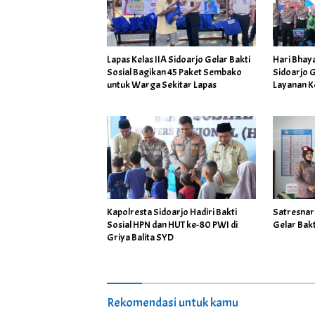
Lapas Kelas IIA Sidoarjo Gelar Bakti
Hari Bhay
Sosial Bagikan 45 Paket Sembako
Sidoarjo G
untuk Warga Sekitar Lapas
Layanan K
Masyarak
Kapolresta Sidoarjo Hadiri Bakti
Satresnar
Sosial HPN dan HUT ke-80 PWI di
Gelar Bakti
Griya Balita SYD
Rekomendasi untuk kamu