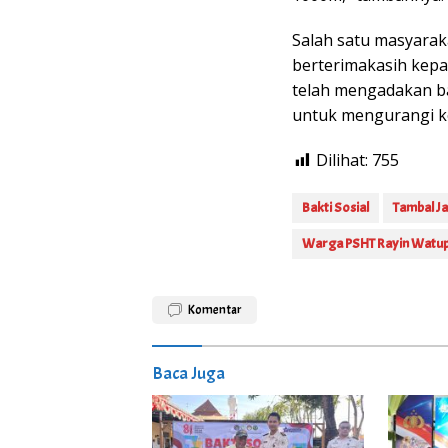
Salah satu masyara
berterimakasih kepa
telah mengadakan bak
untuk mengurangi kec
Dilihat:
755
Bakti Sosial
Tambal Ja
Warga PSHT Rayin Watu
Komentar
Baca Juga