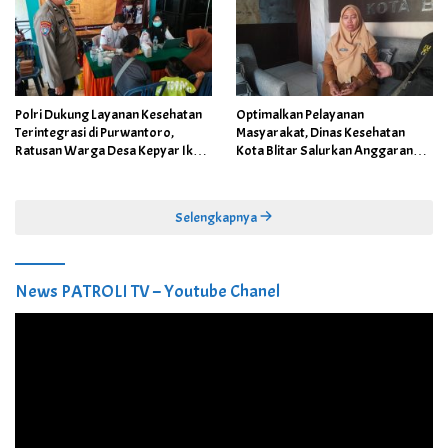
Polri Dukung Layanan Kesehatan
Optimalkan Pelayanan
Terintegrasi di Purwantoro,
Masyarakat, Dinas Kesehatan
Ratusan Warga Desa Kepyar Ikuti
Kota Blitar Salurkan Anggaran
Skrining Penyakit Gratis
DBBCHT Tahun 2026 untuk
Penguatan Puskesmas Kecamatan
Selengkapnya
News PATROLI TV – Youtube Chanel
Pemutar
Video