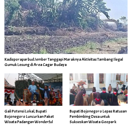
Kadisporaparbud Jember Tanggapi Maraknya Aktivitas Tambang Ilegal
Gumuk Lesung di Area Cagar Budaya
Gali Potensi Lokal, Bupati
Bupati Bojonegoro Lepas Ratusan
Bojonegoro Luncurkan Paket
Pembimbing Desa untuk
Wisata Padangan Wonderful
Sukseskan Wisata Geopark