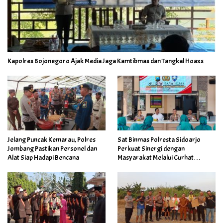
Kapolres Bojonegoro Ajak Media Jaga Kamtibmas dan Tangkal Hoaxs
Jelang Puncak Kemarau, Polres
Sat Binmas Polresta Sidoarjo
Jombang Pastikan Personel dan
Perkuat Sinergi dengan
Alat Siap Hadapi Bencana
Masyarakat Melalui Curhat
Kamtibmas