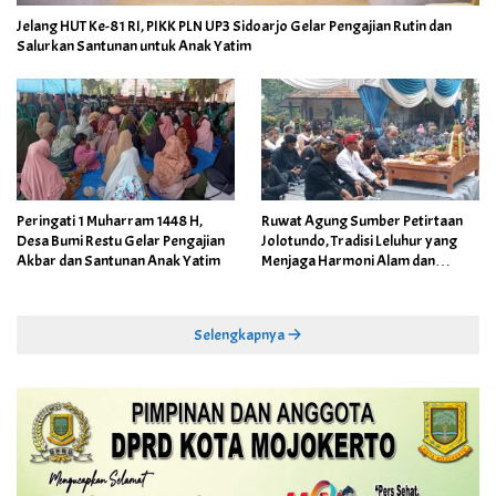
Jelang HUT Ke-81 RI, PIKK PLN UP3 Sidoarjo Gelar Pengajian Rutin dan
Salurkan Santunan untuk Anak Yatim
Peringati 1 Muharram 1448 H,
Ruwat Agung Sumber Petirtaan
Desa Bumi Restu Gelar Pengajian
Jolotundo, Tradisi Leluhur yang
Akbar dan Santunan Anak Yatim
Menjaga Harmoni Alam dan
Warisan Sejarah
Selengkapnya