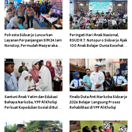
Polresta Sidoarjo Luncurkan
Peringati Hari Anak Nasional,
Layanan Perpanjangan SIM 24 Jam
RSUD R.T. Notopuro Sidoarjo Ajak
Nonstop, Permudah Masyarakat di
100 Anak Belajar Dunia Kesehatan
Tiga Lokasi Strategis
Lewat Hospital Tour
Santuni Anak Yatim dan Edukasi
Finalis Duta Anti Narkoba Sidoarjo
Bahaya Narkoba, YPP Al Kholiqi
2026 Belajar Langsung Proses
Perkuat Kepedulian Sosial di Bulan
Rehabilitasi di YPP Al Kholiqi
Muharam