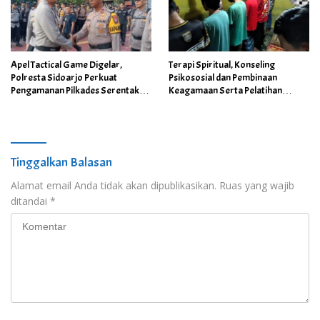
Apel Tactical Game Digelar,
Terapi Spiritual, Konseling
Polresta Sidoarjo Perkuat
Psikososial dan Pembinaan
Pengamanan Pilkades Serentak
Keagamaan Serta Pelatihan
2026
Keterampilan Kerja di YPP Al
Kholiqi
Tinggalkan Balasan
Alamat email Anda tidak akan dipublikasikan.
Ruas yang wajib
ditandai
*