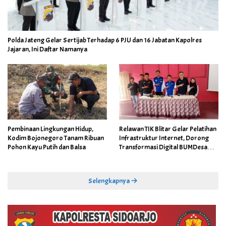
Polda Jateng Gelar Sertijab Terhadap 6 PJU dan 16 Jabatan Kapolres
Jajaran, Ini Daftar Namanya
Pembinaan Lingkungan Hidup,
Relawan TIK Blitar Gelar Pelatihan
Kodim Bojonegoro Tanam Ribuan
Infrastruktur Internet, Dorong
Pohon Kayu Putih dan Balsa
Transformasi Digital BUMDesa
dan Pemerintahan Desa
Selengkapnya