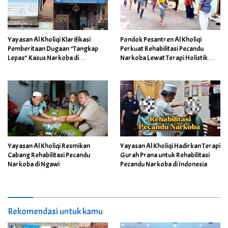
Yayasan Al Kholiqi Klarifikasi
Pondok Pesantren Al Kholiqi
Pemberitaan Dugaan “Tangkap
Perkuat Rehabilitasi Pecandu
Lepas” Kasus Narkoba di
Narkoba Lewat Terapi Holistik
Mojokerto
Senam dan Jemur Pagi
Yayasan Al Kholiqi Resmikan
Yayasan Al Kholiqi Hadirkan Terapi
Cabang Rehabilitasi Pecandu
Gurah Prana untuk Rehabilitasi
Narkoba di Ngawi
Pecandu Narkoba di Indonesia
Rekomendasi untuk kamu