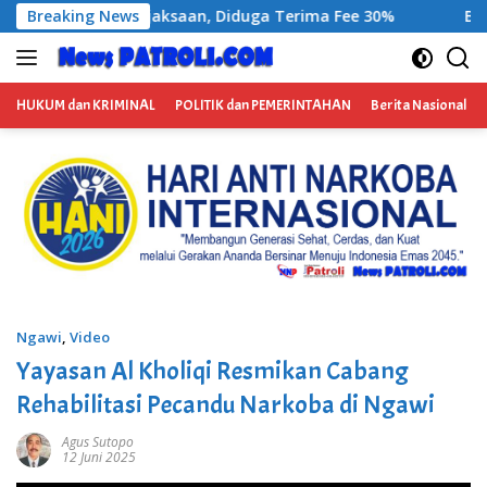
Langsung
 Fee 30%
Breaking News
BP3RI Sikapi Provider Jaringan Internet di
ke
konten
HUKUM dan KRIMINAL
POLITIK dan PEMERINTAHAN
Berita Nasional
Ngawi
,
Video
Yayasan Al Kholiqi Resmikan Cabang
Rehabilitasi Pecandu Narkoba di Ngawi
Agus Sutopo
12 Juni 2025