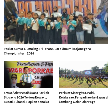
Pesilat Sumur Gumuling SH Terate Juara Umum I Bojonegoro
Championship II 2026
1.940 Atlet Peraih Juara Porkab
Perkuat Sinergitas, Polri,
Sidoarjo 2026 Terima Reward,
Kejaksaan, Pengadilan dan Lapas di
Bupati Subandi Siapkan Kenaikan
Jombang Gelar Olahraga
Bonus Porprov Jatim hingga Rp60
Bersama
Juta