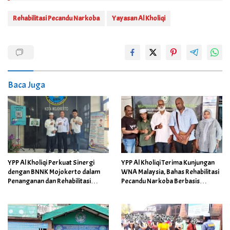
Rehabilitasi Pecandu Narkoba
Yayasan Al Kholiqi
Baca Juga
YPP Al Kholiqi Perkuat Sinergi
YPP Al Kholiqi Terima Kunjungan
dengan BNNK Mojokerto dalam
WNA Malaysia, Bahas Rehabilitasi
Penanganan dan Rehabilitasi
Pecandu Narkoba Berbasis
Pecandu Narkoba
Spiritual