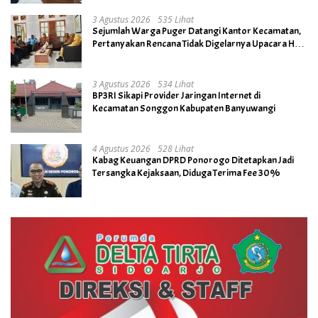
3 Agustus 2026
535 Lihat
Sejumlah Warga Puger Datangi Kantor Kecamatan,
Pertanyakan Rencana Tidak Digelarnya Upacara HUT
RI ke- 81
3 Agustus 2026
534 Lihat
BP3RI Sikapi Provider Jaringan Internet di
Kecamatan Songgon Kabupaten Banyuwangi
4 Agustus 2026
528 Lihat
Kabag Keuangan DPRD Ponorogo Ditetapkan Jadi
Tersangka Kejaksaan, Diduga Terima Fee 30%