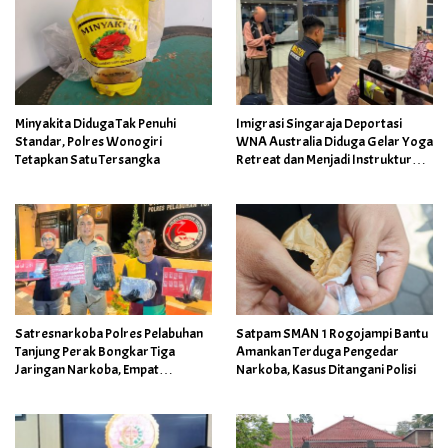
Minyakita Diduga Tak Penuhi
Imigrasi Singaraja Deportasi
Standar, Polres Wonogiri
WNA Australia Diduga Gelar Yoga
Tetapkan Satu Tersangka
Retreat dan Menjadi Instruktur
Meditasi
Satresnarkoba Polres Pelabuhan
Satpam SMAN 1 Rogojampi Bantu
Tanjung Perak Bongkar Tiga
Amankan Terduga Pengedar
Jaringan Narkoba, Empat
Narkoba, Kasus Ditangani Polisi
Tersangka Diamankan