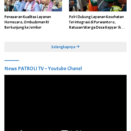
Penasaran Kualitas Layanan
Polri Dukung Layanan Kesehatan
Homecare, Ombudsman RI
Terintegrasi di Purwantoro,
Berkunjung ke Jember
Ratusan Warga Desa Kepyar Ikuti
Skrining Penyakit Gratis
Selengkapnya
News PATROLI TV – Youtube Chanel
Pemutar
Video