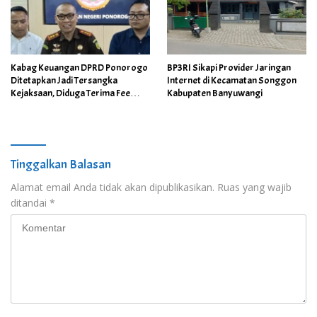
Kabag Keuangan DPRD Ponorogo
BP3RI Sikapi Provider Jaringan
Ditetapkan Jadi Tersangka
Internet di Kecamatan Songgon
Kejaksaan, Diduga Terima Fee
Kabupaten Banyuwangi
30%
Tinggalkan Balasan
Alamat email Anda tidak akan dipublikasikan.
Ruas yang wajib
ditandai
*