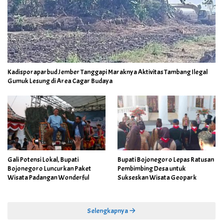
Kadisporaparbud Jember Tanggapi Maraknya Aktivitas Tambang Ilegal
Gumuk Lesung di Area Cagar Budaya
Gali Potensi Lokal, Bupati
Bupati Bojonegoro Lepas Ratusan
Bojonegoro Luncurkan Paket
Pembimbing Desa untuk
Wisata Padangan Wonderful
Sukseskan Wisata Geopark
Selengkapnya