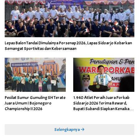
Lepas Balon Tandai Dimulainya Porsenap 2026, Lapas Sidoarjo Kobarkan
Semangat Sportivitas dan Kebersamaan
Pesilat Sumur Gumuling SH Terate
1.940 Atlet Peraih Juara Porkab
Juara Umum I Bojonegoro
Sidoarjo 2026 Terima Reward,
Championship II 2026
Bupati Subandi Siapkan Kenaikan
Bonus Porprov Jatim hingga Rp60
Juta
Selengkapnya