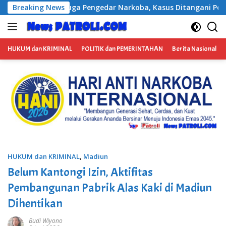
Langsung
sus Ditangani Polisi
Breaking News
Kabag Keuangan DPRD Ponorogo 
ke
konten
HUKUM dan KRIMINAL
POLITIK dan PEMERINTAHAN
Berita Nasional
HUKUM dan KRIMINAL
,
Madiun
Belum Kantongi Izin, Aktifitas
Pembangunan Pabrik Alas Kaki di Madiun
Dihentikan
Budi Wiyono