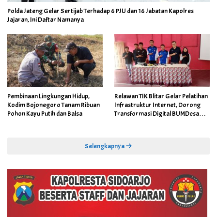
Polda Jateng Gelar Sertijab Terhadap 6 PJU dan 16 Jabatan Kapolres
Jajaran, Ini Daftar Namanya
Pembinaan Lingkungan Hidup,
Relawan TIK Blitar Gelar Pelatihan
Kodim Bojonegoro Tanam Ribuan
Infrastruktur Internet, Dorong
Pohon Kayu Putih dan Balsa
Transformasi Digital BUMDesa
dan Pemerintahan Desa
Selengkapnya