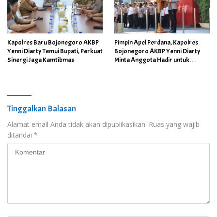
Kapolres Baru Bojonegoro AKBP
Pimpin Apel Perdana, Kapolres
Yenni Diarty Temui Bupati, Perkuat
Bojonegoro AKBP Yenni Diarty
Sinergi Jaga Kamtibmas
Minta Anggota Hadir untuk
Masyarakat
Tinggalkan Balasan
Alamat email Anda tidak akan dipublikasikan.
Ruas yang wajib
ditandai
*