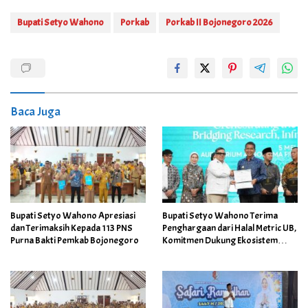
Bupati Setyo Wahono
Porkab
Porkab II Bojonegoro 2026
Baca Juga
Bupati Setyo Wahono Apresiasi
Bupati Setyo Wahono Terima
dan Terimaksih Kepada 113 PNS
Penghargaan dari Halal Metric UB,
Purna Bakti Pemkab Bojonegoro
Komitmen Dukung Ekosistem
Halal