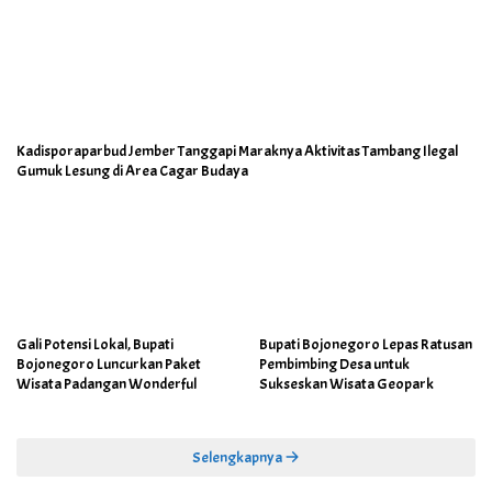
Kadisporaparbud Jember Tanggapi Maraknya Aktivitas Tambang Ilegal
Gumuk Lesung di Area Cagar Budaya
Gali Potensi Lokal, Bupati
Bupati Bojonegoro Lepas Ratusan
Bojonegoro Luncurkan Paket
Pembimbing Desa untuk
Wisata Padangan Wonderful
Sukseskan Wisata Geopark
Selengkapnya