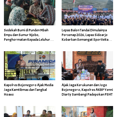
Sedekah Bumi di Punden Mbah
Lepas Balon Tandai Dimulainya
Empu dan Sumur Njobo,
Porsenap 2026, Lapas Sidoarjo
Penghormatan Kepada Leluhur
Kobarkan Semangat Sportivitas
Desa serta Wujud Syukur Warga
dan Kebersamaan
Desa Growok
Kapolres Bojonegoro Ajak Media
Ajak Jaga Kerukunan dan Jogo
Jaga Kamtibmas dan Tangkal
Bojonegoro, Kapolres AKBP Yenni
Hoaxs
Diarty Sambangi Padepokan PSHT