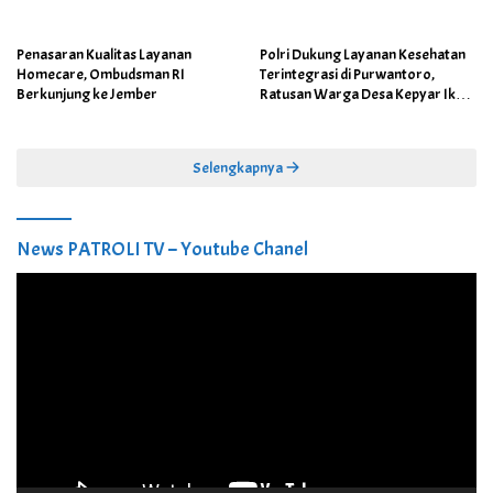
Penasaran Kualitas Layanan
Polri Dukung Layanan Kesehatan
Homecare, Ombudsman RI
Terintegrasi di Purwantoro,
Berkunjung ke Jember
Ratusan Warga Desa Kepyar Ikuti
Skrining Penyakit Gratis
Selengkapnya
News PATROLI TV – Youtube Chanel
Pemutar
Video