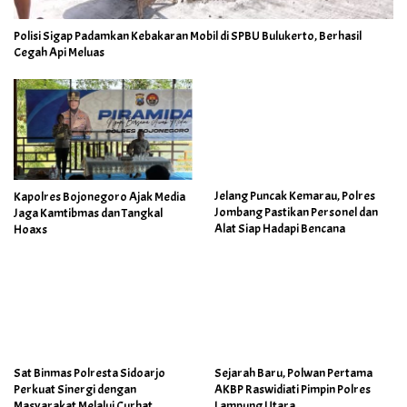
Polisi Sigap Padamkan Kebakaran Mobil di SPBU Bulukerto, Berhasil
Cegah Api Meluas
Jelang Puncak Kemarau, Polres
Kapolres Bojonegoro Ajak Media
Jombang Pastikan Personel dan
Jaga Kamtibmas dan Tangkal
Alat Siap Hadapi Bencana
Hoaxs
Sat Binmas Polresta Sidoarjo
Sejarah Baru, Polwan Pertama
Perkuat Sinergi dengan
AKBP Raswidiati Pimpin Polres
Masyarakat Melalui Curhat
Lampung Utara