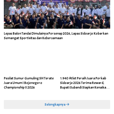
Lepas Balon Tandai Dimulainya Porsenap 2026, Lapas Sidoarjo Kobarkan
Semangat Sportivitas dan Kebersamaan
Pesilat Sumur Gumuling SH Terate
1.940 Atlet Peraih Juara Porkab
Juara Umum I Bojonegoro
Sidoarjo 2026 Terima Reward,
Championship II 2026
Bupati Subandi Siapkan Kenaikan
Bonus Porprov Jatim hingga Rp60
Juta
Selengkapnya