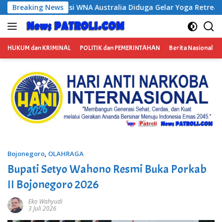
Langsung
tralia Diduga Gelar Yoga Retreat dan Menjadi Instruktur Medit
Breaking News
ke
konten
HUKUM dan KRIMINAL
POLITIK dan PEMERINTAHAN
Berita Nasional
Bojonegoro
,
OLAHRAGA
Bupati Setyo Wahono Resmi Buka Porkab
II Bojonegoro 2026
Eko Wahyudi
3 Juli 2026