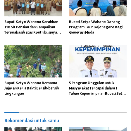
Bupati Setyo Wahono Serahkan
Bupati Setyo Wahono Dorong
118 SK Pensiun dan Sampaikan
Program Tour Bojonegoro Bagi
Terimakasih atas Kontribusinya
Generasi Muda
Membangun Daerah
Bupati Setyo Wahono Bersama
5 Program Unggulan untuk
Jajaran Kerja Bakti Bersih-bersih
Masyarakat Tercapai dalam 1
Lingkungan
Tahun Kepemimpinan Bupati Setyo
Wahono dan Wabup Nurul Azizah
Rekomendasi untuk kamu