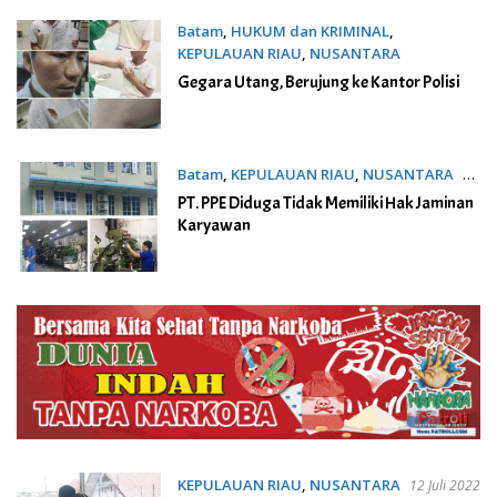
Batam
,
HUKUM dan KRIMINAL
,
KEPULAUAN RIAU
,
NUSANTARA
23 Juli 2022
Gegara Utang, Berujung ke Kantor Polisi
Batam
,
KEPULAUAN RIAU
,
NUSANTARA
13
Juli 2022
PT. PPE Diduga Tidak Memiliki Hak Jaminan
Karyawan
KEPULAUAN RIAU
,
NUSANTARA
12 Juli 2022