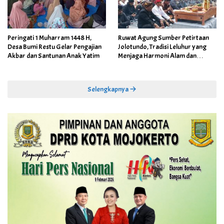
Peringati 1 Muharram 1448 H,
Ruwat Agung Sumber Petirtaan
Desa Bumi Restu Gelar Pengajian
Jolotundo, Tradisi Leluhur yang
Akbar dan Santunan Anak Yatim
Menjaga Harmoni Alam dan
Warisan Sejarah
Selengkapnya