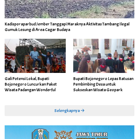
Kadisporaparbud Jember Tanggapi Maraknya Aktivitas Tambang Ilegal
Gumuk Lesung di Area Cagar Budaya
Gali Potensi Lokal, Bupati
Bupati Bojonegoro Lepas Ratusan
Bojonegoro Luncurkan Paket
Pembimbing Desa untuk
Wisata Padangan Wonderful
Sukseskan Wisata Geopark
Selengkapnya