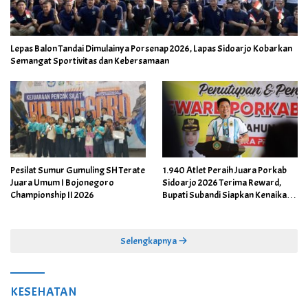
Lepas Balon Tandai Dimulainya Porsenap 2026, Lapas Sidoarjo Kobarkan
Semangat Sportivitas dan Kebersamaan
Pesilat Sumur Gumuling SH Terate
1.940 Atlet Peraih Juara Porkab
Juara Umum I Bojonegoro
Sidoarjo 2026 Terima Reward,
Championship II 2026
Bupati Subandi Siapkan Kenaikan
Bonus Porprov Jatim hingga Rp60
Juta
Selengkapnya
KESEHATAN