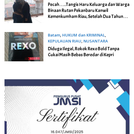
Pecah…..Tangis Haru Keluarga dan Warga
Binaan Rutan Pekanbaru Kanwil
Kemenkumham Riau, Setelah Dua Tahun
Tidak Bertemu
Batam
,
HUKUM dan KRIMINAL
,
KEPULAUAN RIAU
,
NUSANTARA
15 Juni 2022
Diduga Ilegal, Rokok Rexo Bold Tanpa
Cukai Masih Bebas Beredar di Kepri