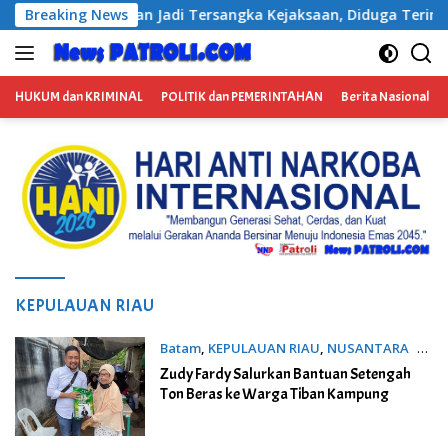
Langsung
saan, Diduga Terima Fee 30%
Breaking News
ke
konten
HUKUM dan KRIMINAL
POLITIK dan PEMERINTAHAN
Berita Nasional
KEPULAUAN RIAU
Batam
,
KEPULAUAN RIAU
,
NUSANTARA
23
Juli 2022
Zudy Fardy Salurkan Bantuan Setengah
Ton Beras ke Warga Tiban Kampung