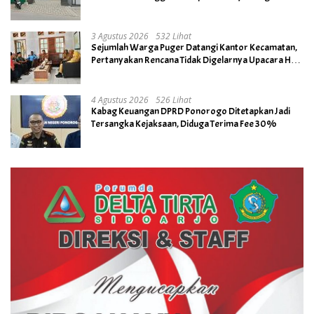
3 Agustus 2026
532 Lihat
Sejumlah Warga Puger Datangi Kantor Kecamatan,
Pertanyakan Rencana Tidak Digelarnya Upacara HUT
RI ke- 81
4 Agustus 2026
526 Lihat
Kabag Keuangan DPRD Ponorogo Ditetapkan Jadi
Tersangka Kejaksaan, Diduga Terima Fee 30%