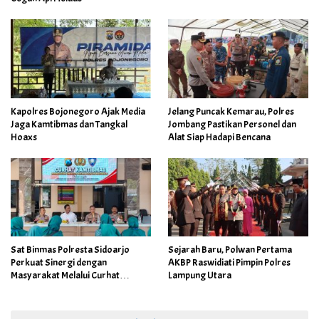
Kapolres Bojonegoro Ajak Media
Jelang Puncak Kemarau, Polres
Jaga Kamtibmas dan Tangkal
Jombang Pastikan Personel dan
Hoaxs
Alat Siap Hadapi Bencana
Sat Binmas Polresta Sidoarjo
Sejarah Baru, Polwan Pertama
Perkuat Sinergi dengan
AKBP Raswidiati Pimpin Polres
Masyarakat Melalui Curhat
Lampung Utara
Kamtibmas