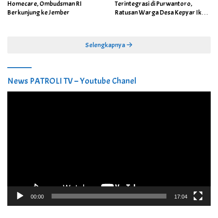
Homecare, Ombudsman RI
Terintegrasi di Purwantoro,
Berkunjung ke Jember
Ratusan Warga Desa Kepyar Ikuti
Skrining Penyakit Gratis
Selengkapnya
News PATROLI TV – Youtube Chanel
Pemutar
Video
00:00
17:04