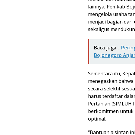
lainnya, Pemkab Boj
mengelola usaha tani
menjadi bagian dar
sekaligus mendukun
Baca juga :
Perin
Bojonegoro Anjan
Sementara itu, Kepa
menegaskan bahwa p
secara selektif sesu
harus terdaftar dal
Pertanian (SIMLUHTAN
berkomitmen untuk 
optimal.
“Bantuan alsintan 