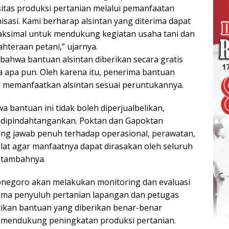
tas produksi pertanian melalui pemanfaatan
sasi. Kami berharap alsintan yang diterima dapat
aksimal untuk mendukung kegiatan usaha tani dan
hteraan petani,” ujarnya.
bahwa bantuan alsintan diberikan secara gratis
a apa pun. Oleh karena itu, penerima bantuan
 memanfaatkan alsintan sesuai peruntukannya.
 bantuan ini tidak boleh diperjualbelikan,
 dipindahtangankan. Poktan dan Gapoktan
ng jawab penuh terhadap operasional, perawatan,
lat agar manfaatnya dapat dirasakan oleh seluruh
 tambahnya.
jonegoro akan melakukan monitoring dan evaluasi
ama penyuluh pertanian lapangan dan petugas
ikan bantuan yang diberikan benar-benar
 mendukung peningkatan produksi pertanian.