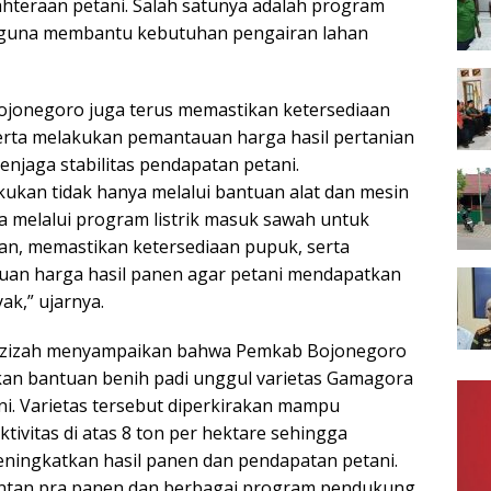
ahteraan petani. Salah satunya adalah program
h guna membantu kebutuhan pengairan lahan
Bojonegoro juga terus memastikan ketersediaan
erta melakukan pemantauan harga hasil pertanian
njaga stabilitas pendapatan petani.
kukan tidak hanya melalui bantuan alat dan mesin
ga melalui program listrik masuk sawah untuk
n, memastikan ketersediaan pupuk, serta
an harga hasil panen agar petani mendapatkan
ak,” ujarnya.
l Azizah menyampaikan bahwa Pemkab Bojonegoro
an bantuan benih padi unggul varietas Gamagora
i. Varietas tersebut diperkirakan mampu
ivitas di atas 8 ton per hektare sehingga
ningkatkan hasil panen dan pendapatan petani.
sintan pra panen dan berbagai program pendukung