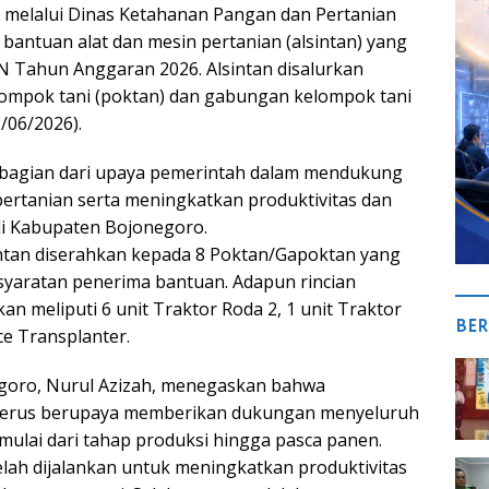
melalui Dinas Ketahanan Pangan dan Pertanian
bantuan alat dan mesin pertanian (alsintan) yang
 Tahun Anggaran 2026. Alsintan disalurkan
ompok tani (poktan) dan gabungan kelompok tani
2/06/2026).
 bagian dari upaya pemerintah dalam mendukung
pertanian serta meningkatkan produktivitas dan
 di Kabupaten Bojonegoro.
intan diserahkan kepada 8 Poktan/Gapoktan yang
yaratan penerima bantuan. Adapun rincian
an meliputi 6 unit Traktor Roda 2, 1 unit Traktor
BER
ice Transplanter.
egoro, Nurul Azizah, menegaskan bahwa
terus berupaya memberikan dukungan menyeluruh
mulai dari tahap produksi hingga pasca panen.
lah dijalankan untuk meningkatkan produktivitas