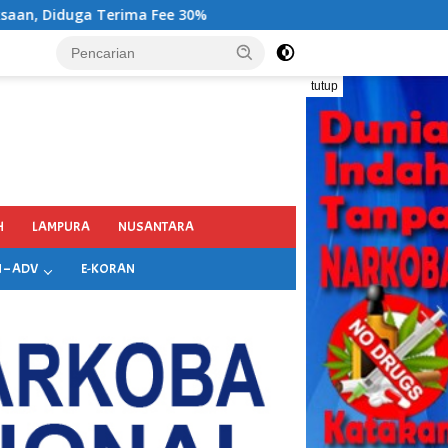
tutup
H
LAMPURA
NUSANTARA
 – ADV
E-KORAN