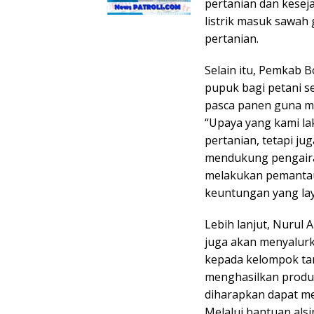
pertanian dan kesej
listrik masuk sawa
pertanian.
Selain itu, Pemkab 
pupuk bagi petani s
pasca panen guna me
“Upaya yang kami la
pertanian, tetapi ju
mendukung pengaira
melakukan pemantau
keuntungan yang lay
Lebih lanjut, Nuru
juga akan menyalurk
kepada kelompok tan
menghasilkan produkt
diharapkan dapat me
Melalui bantuan al