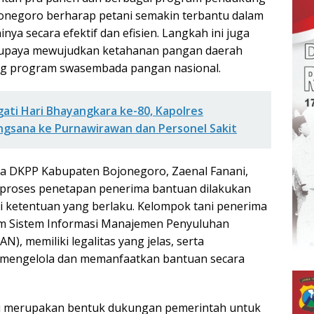
onegoro berharap petani semakin terbantu dalam
nya secara efektif dan efisien. Langkah ini juga
i upaya mewujudkan ketahanan pangan daerah
g program swasembada pangan nasional.
gati Hari Bhayangkara ke-80, Kapolres
gsana ke Purnawirawan dan Personel Sakit
la DKPP Kabupaten Bojonegoro, Zaenal Fanani,
roses penetapan penerima bantuan dilakukan
ai ketentuan yang berlaku. Kelompok tani penerima
am Sistem Informasi Manajemen Penyuluhan
), memiliki legalitas yang jelas, serta
mengelola dan memanfaatkan bantuan secara
ini merupakan bentuk dukungan pemerintah untuk