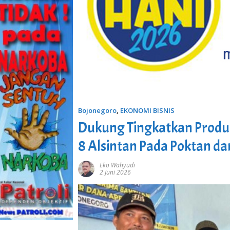
Bojonegoro
,
EKONOMI BISNIS
Dukung Tingkatkan Produk
8 Alsintan Pada Poktan d
Eko Wahyudi
2 Juni 2026