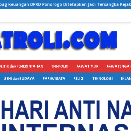
etapkan Jadi Tersangka Kejaksaan, Diduga Terima Fee 30%
LITIK dan PEMERINTAHAN
TNI-POLRI
JAWA TIMUR
JAWA TENGA
SENI dan BUDAYA
PARIWISATA
RELIGI
TEKNOLOGI
IKLAN