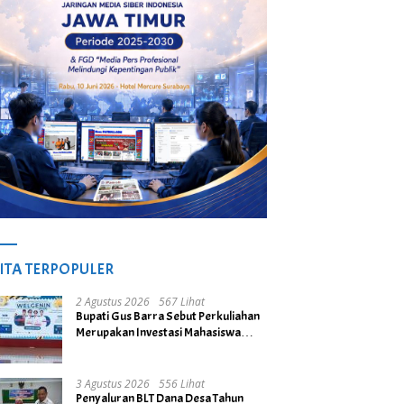
ITA TERPOPULER
2 Agustus 2026
567 Lihat
Bupati Gus Barra Sebut Perkuliahan
Merupakan Investasi Mahasiswa
untuk Menuju Gerbang Kesuksesan
di Masa Depan
3 Agustus 2026
556 Lihat
Penyaluran BLT Dana Desa Tahun