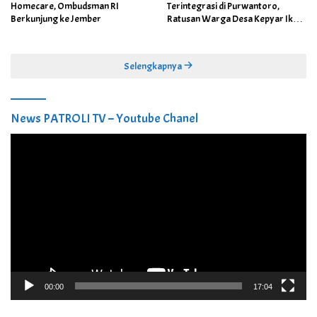
Homecare, Ombudsman RI
Terintegrasi di Purwantoro,
Berkunjung ke Jember
Ratusan Warga Desa Kepyar Ikuti
Skrining Penyakit Gratis
Selengkapnya
News PATROLI TV – Youtube Chanel
Pemutar
Video
00:00
17:04