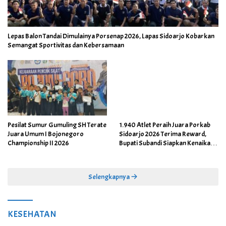
Lepas Balon Tandai Dimulainya Porsenap 2026, Lapas Sidoarjo Kobarkan
Semangat Sportivitas dan Kebersamaan
Pesilat Sumur Gumuling SH Terate
1.940 Atlet Peraih Juara Porkab
Juara Umum I Bojonegoro
Sidoarjo 2026 Terima Reward,
Championship II 2026
Bupati Subandi Siapkan Kenaikan
Bonus Porprov Jatim hingga Rp60
Juta
Selengkapnya
KESEHATAN