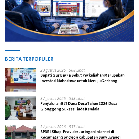
BERITA TERPOPULER
2 Agustus 2026
568 Lihat
Bupati Gus Barra Sebut Perkuliahan Merupakan
Investasi Mahasiswa untuk Menuju Gerbang
Kesuksesan di Masa Depan
3 Agustus 2026
558 Lihat
Penyaluran BLT Dana Desa Tahun 2026 Desa
Glonggong Sukses Tiada Kendala
3 Agustus 2026
537 Lihat
BP3RI Sikapi Provider Jaringan Internet di
Kecamatan Songgon Kabupaten Banyuwangi