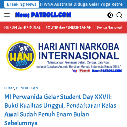
Langsung
lia Diduga Gelar Yoga Retreat dan Menjadi Instruktur Meditasi
Breaking News
ke
konten
HUKUM dan KRIMINAL
POLITIK dan PEMERINTAHAN
Berita Nasional
Blitar
,
PENDIDIKAN
MI Perwanida Gelar Student Day XXVII:
Bukti Kualitas Unggul, Pendaftaran Kelas
Awal Sudah Penuh Enam Bulan
Sebelumnya