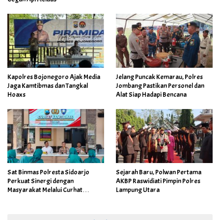
Kapolres Bojonegoro Ajak Media
Jelang Puncak Kemarau, Polres
Jaga Kamtibmas dan Tangkal
Jombang Pastikan Personel dan
Hoaxs
Alat Siap Hadapi Bencana
Sat Binmas Polresta Sidoarjo
Sejarah Baru, Polwan Pertama
Perkuat Sinergi dengan
AKBP Raswidiati Pimpin Polres
Masyarakat Melalui Curhat
Lampung Utara
Kamtibmas