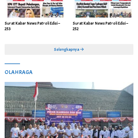
Surat Kabar News Patroli Edisi –
Surat Kabar News Patroli Edisi –
253
252
Selengkapnya
OLAHRAGA