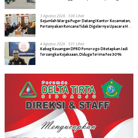
3 Agustus 2026
536 Lihat
Sejumlah Warga Puger Datangi Kantor Kecamatan,
Pertanyakan Rencana Tidak Digelarnya Upacara HUT
RI ke- 81
4 Agustus 2026
531 Lihat
Kabag Keuangan DPRD Ponorogo Ditetapkan Jadi
Tersangka Kejaksaan, Diduga Terima Fee 30%