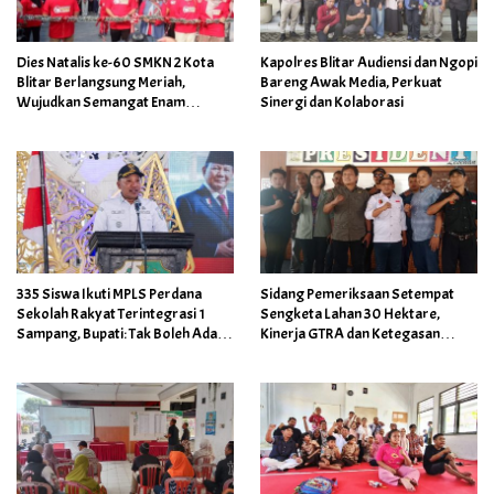
Dies Natalis ke-60 SMKN 2 Kota
Kapolres Blitar Audiensi dan Ngopi
Blitar Berlangsung Meriah,
Bareng Awak Media, Perkuat
Wujudkan Semangat Enam
Sinergi dan Kolaborasi
Dekade Berkarya Membangun
Insan Unggul
335 Siswa Ikuti MPLS Perdana
Sidang Pemeriksaan Setempat
Sekolah Rakyat Terintegrasi 1
Sengketa Lahan 30 Hektare,
Sampang, Bupati: Tak Boleh Ada
Kinerja GTRA dan Ketegasan
Anak Putus Sekolah Karena
Bupati Blitar Dipertanyakan
Kemiskinan