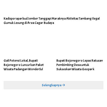
Kadisporaparbud Jember Tanggapi Maraknya Aktivitas Tambang Ilegal
Gumuk Lesung di Area Cagar Budaya
Gali Potensi Lokal, Bupati
Bupati Bojonegoro Lepas Ratusan
Bojonegoro Luncurkan Paket
Pembimbing Desa untuk
Wisata Padangan Wonderful
Sukseskan Wisata Geopark
Selengkapnya