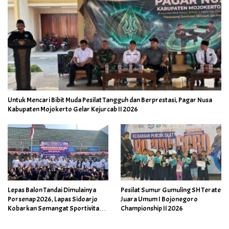
Untuk Mencari Bibit Muda Pesilat Tangguh dan Berprestasi, Pagar Nusa
Kabupaten Mojokerto Gelar Kejurcab II 2026
Lepas Balon Tandai Dimulainya
Pesilat Sumur Gumuling SH Terate
Porsenap 2026, Lapas Sidoarjo
Juara Umum I Bojonegoro
Kobarkan Semangat Sportivitas
Championship II 2026
dan Kebersamaan