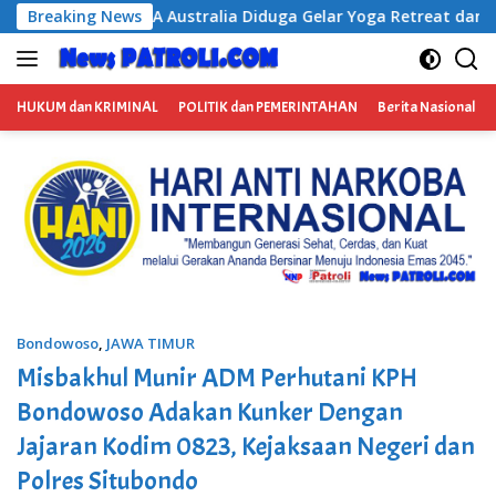
Langsung
a Gelar Yoga Retreat dan Menjadi Instruktur Meditasi
Breaking News
ke
konten
HUKUM dan KRIMINAL
POLITIK dan PEMERINTAHAN
Berita Nasional
Bondowoso
,
JAWA TIMUR
Misbakhul Munir ADM Perhutani KPH
Bondowoso Adakan Kunker Dengan
Jajaran Kodim 0823, Kejaksaan Negeri dan
Polres Situbondo