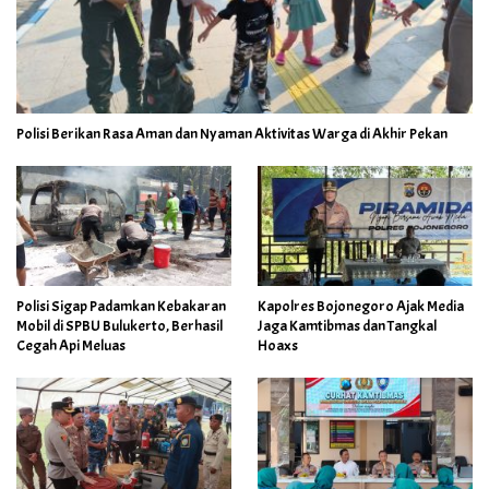
Polisi Berikan Rasa Aman dan Nyaman Aktivitas Warga di Akhir Pekan
Polisi Sigap Padamkan Kebakaran
Kapolres Bojonegoro Ajak Media
Mobil di SPBU Bulukerto, Berhasil
Jaga Kamtibmas dan Tangkal
Cegah Api Meluas
Hoaxs