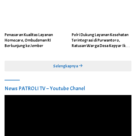
Penasaran Kualitas Layanan
Polri Dukung Layanan Kesehatan
Homecare, Ombudsman RI
Terintegrasi di Purwantoro,
Berkunjung ke Jember
Ratusan Warga Desa Kepyar Ikuti
Skrining Penyakit Gratis
Selengkapnya
News PATROLI TV – Youtube Chanel
Pemutar
Video