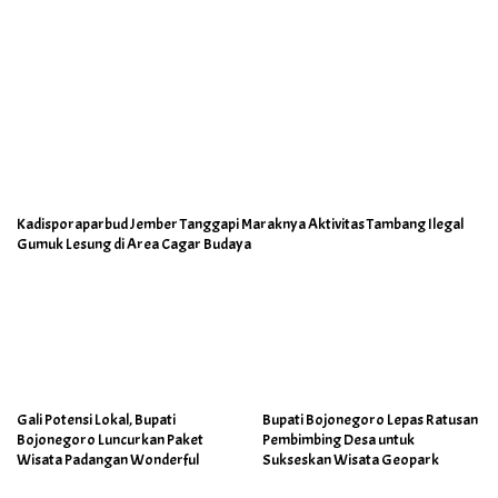
Kadisporaparbud Jember Tanggapi Maraknya Aktivitas Tambang Ilegal
Gumuk Lesung di Area Cagar Budaya
Gali Potensi Lokal, Bupati
Bupati Bojonegoro Lepas Ratusan
Bojonegoro Luncurkan Paket
Pembimbing Desa untuk
Wisata Padangan Wonderful
Sukseskan Wisata Geopark