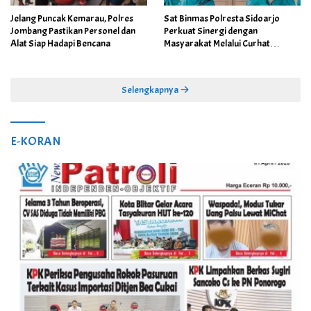
Jelang Puncak Kemarau, Polres
Sat Binmas Polresta Sidoarjo
Jombang Pastikan Personel dan
Perkuat Sinergi dengan
Alat Siap Hadapi Bencana
Masyarakat Melalui Curhat
Kamtibmas
Selengkapnya
E-KORAN