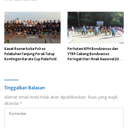
Kasat Resnarkoba Polres
Perhutani KPH Bondowoso dan
Pelabuhan Tanjung Perak Tutup
YTRP Cabang Bondowoso
Kontingen Karate Cup Piala Polda
Peringati Hari Anak Nasional 2026
Jatim, Beri Apresiasi dan Motivasi
dengan Edukasi Cinta Hutan di
Atlet Berprestasi
Teduh Glamping
Tinggalkan Balasan
Alamat email Anda tidak akan dipublikasikan.
Ruas yang wajib
ditandai
*