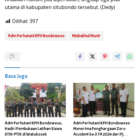
utama di kabupaten situbondo tersebut. (Dedy)
Dilihat:
397
Adm Perhutani KPH Bondowoso
Misbakhul Munir
Baca Juga
Adm Perhutani KPH Bondowoso,
Adm Perhutani KPH Bondowoso
Hadiri Pembukaan Latihan Siswa
Menerima Penghargaan Zero
STIK-PTIK di Watukosek
Accident ke-3 TA 2024 dari Pj.