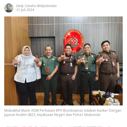
Dedy Candra Widiyatmoko
31 Juli 2024
Misbakhul Munir ADM Perhutani KPH Bondowoso Adakan Kunker Dengan
Jajaran Kodim 0823, Kejaksaan Negeri dan Polres Situbondo