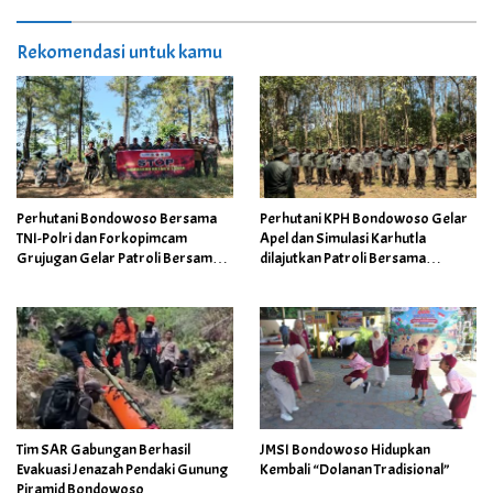
Rekomendasi untuk kamu
Perhutani Bondowoso Bersama
Perhutani KPH Bondowoso Gelar
TNI-Polri dan Forkopimcam
Apel dan Simulasi Karhutla
Grujugan Gelar Patroli Bersama
dilajutkan Patroli Bersama
Antisipasi Karhutla dan Illegal
Tingkatkan Kesiapsiagaan
Logging
Personel
Tim SAR Gabungan Berhasil
JMSI Bondowoso Hidupkan
Evakuasi Jenazah Pendaki Gunung
Kembali “Dolanan Tradisional”
Piramid Bondowoso