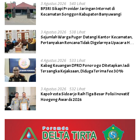
3 Agustus 2026
540 Lihat
BP3RI Sikapi Provider Jaringan Internet di
Kecamatan Songgon Kabupaten Banyuwangi
3 Agustus 2026
538 Lihat
Sejumlah Warga Puger Datangi Kantor Kecamatan,
Pertanyakan Rencana Tidak Digelarnya Upacara HUT
RI ke- 81
4 Agustus 2026
533 Lihat
Kabag Keuangan DPRD Ponorogo Ditetapkan Jadi
Tersangka Kejaksaan, Diduga Terima Fee 30%
3 Agustus 2026
532 Lihat
Kapolresta Sidoarjo Raih Tiga Besar Polisi Inovatif
Hoegeng Awards 2026