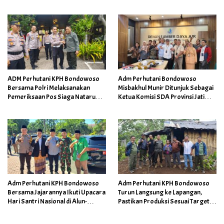
Gubernur Jatim
ADM Perhutani KPH Bondowoso
Adm Perhutani Bondowoso
Bersama Polri Melaksanakan
Misbakhul Munir Ditunjuk Sebagai
Pemeriksaan Pos Siaga Nataru
Ketua Komisi SDA Provinsi Jatim
di Pasir Putih
Periode 2024 – 2029
Adm Perhutani KPH Bondowoso
Adm Perhutani KPH Bondowoso
Bersama Jajarannya Ikuti Upacara
Turun Langsung ke Lapangan,
Hari Santri Nasional di Alun-
Pastikan Produksi Sesuai Target
alun Ki Ronggo
Menjelang Akhir Tahun 2024