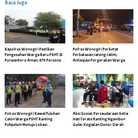
Baca Juga
Kapolres Wonogiri Pastikan
Polres Wonogiri Perketat
Pengesahan Warga Baru PSHT di
Perbatasan Jateng-Jatim,
Purwantoro Aman, 479 Personel
Antisipasi Pergerakan Warga
Disiagakan
PSHT Menuju Pengesahan di
Ponorogo
Polres Wonogiri Kawal Puluhan
Aksi Sosial, Persaudaraan Setia
Calon Warga PSHT Ranting
Hati Terate Ranting Ngambon
Puhpelem Menuju Lokasi
Gelar Kegiatan Donor Darah
Pengesahan di Ponorogo,
Pastikan Perjalanan Aman dan