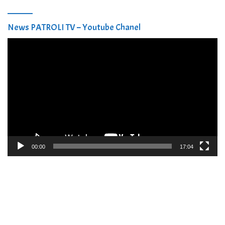
News PATROLI TV – Youtube Chanel
Pemutar
Video
00:00
17:04