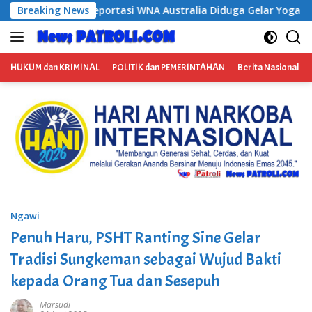
Langsung
ralia Diduga Gelar Yoga Retreat dan Menjadi Instruktur Medita
Breaking News
ke
konten
HUKUM dan KRIMINAL
POLITIK dan PEMERINTAHAN
Berita Nasional
Ngawi
Penuh Haru, PSHT Ranting Sine Gelar
Tradisi Sungkeman sebagai Wujud Bakti
kepada Orang Tua dan Sesepuh
Marsudi