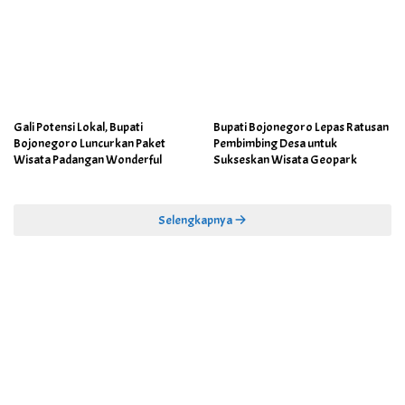
Gali Potensi Lokal, Bupati
Bupati Bojonegoro Lepas Ratusan
Bojonegoro Luncurkan Paket
Pembimbing Desa untuk
Wisata Padangan Wonderful
Sukseskan Wisata Geopark
Selengkapnya