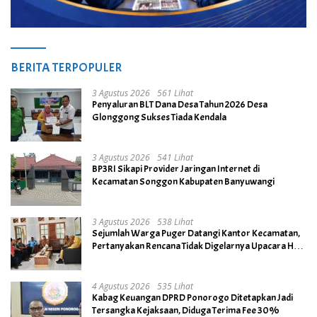
BERITA TERPOPULER
3 Agustus 2026
561 Lihat
Penyaluran BLT Dana Desa Tahun 2026 Desa
Glonggong Sukses Tiada Kendala
3 Agustus 2026
541 Lihat
BP3RI Sikapi Provider Jaringan Internet di
Kecamatan Songgon Kabupaten Banyuwangi
3 Agustus 2026
538 Lihat
Sejumlah Warga Puger Datangi Kantor Kecamatan,
Pertanyakan Rencana Tidak Digelarnya Upacara HUT
RI ke- 81
4 Agustus 2026
535 Lihat
Kabag Keuangan DPRD Ponorogo Ditetapkan Jadi
Tersangka Kejaksaan, Diduga Terima Fee 30%