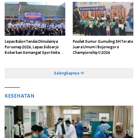
Lepas Balon Tandai Dimulainya
Pesilat Sumur Gumuling SH Terate
Porsenap 2026, Lapas Sidoarjo
Juara Umum I Bojonegoro
Kobarkan Semangat Sportivitas
Championship II 2026
dan Kebersamaan
Selengkapnya
KESEHATAN