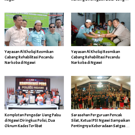
March 25 Kilometer
Yayasan Al Kholiqi Resmikan
Yayasan Al Kholiqi Resmikan
Cabang Rehabilitasi Pecandu
Cabang Rehabilitasi Pecandu
Narkoba di Ngawi
Narkoba di Ngawi
Komplotan Pengedar Uang Palsu
Sarasehan Perguruan Pencak
di Ngawi Diringkus Polisi, Dua
Silat, Ketua IPSI Ngawi Sampaikan
Oknum Kades Terlibat
Pentingnya Keberadaan Satgas
Kertonegoro