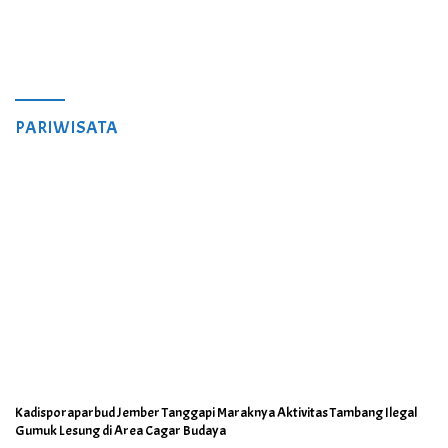
PARIWISATA
Kadisporaparbud Jember Tanggapi Maraknya Aktivitas Tambang Ilegal
Gumuk Lesung di Area Cagar Budaya