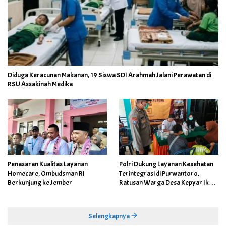
Diduga Keracunan Makanan, 19 Siswa SDI Arahmah Jalani Perawatan di
RSU Assakinah Medika
Penasaran Kualitas Layanan
Polri Dukung Layanan Kesehatan
Homecare, Ombudsman RI
Terintegrasi di Purwantoro,
Berkunjung ke Jember
Ratusan Warga Desa Kepyar Ikuti
Skrining Penyakit Gratis
Selengkapnya