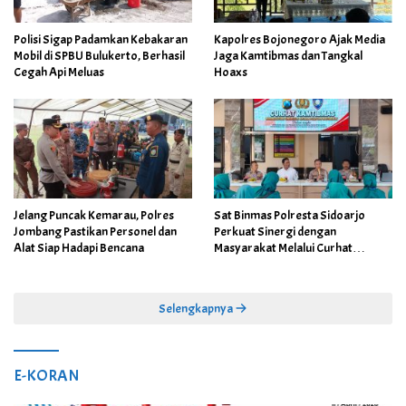
Polisi Sigap Padamkan Kebakaran
Kapolres Bojonegoro Ajak Media
Mobil di SPBU Bulukerto, Berhasil
Jaga Kamtibmas dan Tangkal
Cegah Api Meluas
Hoaxs
Jelang Puncak Kemarau, Polres
Sat Binmas Polresta Sidoarjo
Jombang Pastikan Personel dan
Perkuat Sinergi dengan
Alat Siap Hadapi Bencana
Masyarakat Melalui Curhat
Kamtibmas
Selengkapnya
E-KORAN