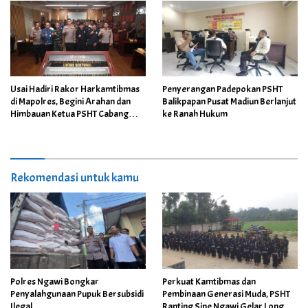
Tertib
Usai Hadiri Rakor Harkamtibmas
Penyerangan Padepokan PSHT
di Mapolres, Begini Arahan dan
Balikpapan Pusat Madiun Berlanjut
Himbauan Ketua PSHT Cabang
ke Ranah Hukum
Jember di Bulan Suro
Rekomendasi untuk kamu
Polres Ngawi Bongkar
Perkuat Kamtibmas dan
Penyalahgunaan Pupuk Bersubsidi
Pembinaan Generasi Muda, PSHT
Ilegal
Ranting Sine Ngawi Gelar Long