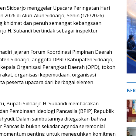
en Sidoarjo menggelar Upacara Peringatan Hari
n 2026 di Alun-Alun Sidoarjo, Senin (1/6/2026).
g khidmat dan penuh semangat kebangsaan
rjo H. Subandi bertindak sebagai inspektur
ihadiri jajaran Forum Koordinasi Pimpinan Daerah
ten Sidoarjo, anggota DPRD Kabupaten Sidoarjo,
, kepala Organisasi Perangkat Daerah (OPD), tokoh
akat, organisasi kepemudaan, organisasi
ta peserta upacara dari berbagai elemen
BER
u, Bupati Sidoarjo H. Subandi membacakan
an Pembinaan Ideologi Pancasila (BPIP) Republik
Wahyudi. Dalam sambutannya ditegaskan bahwa
ir Pancasila bukan sekadar agenda seremonial
n momentum penting untuk meneguhkan komitmen