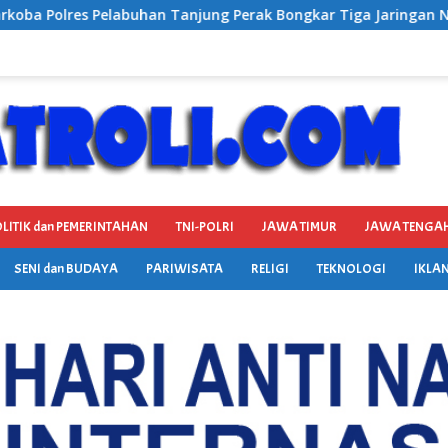
jung Perak Bongkar Tiga Jaringan Narkoba, Empat Tersangka 
LITIK dan PEMERINTAHAN
TNI-POLRI
JAWA TIMUR
JAWA TENGA
SENI dan BUDAYA
PARIWISATA
RELIGI
TEKNOLOGI
IKLAN