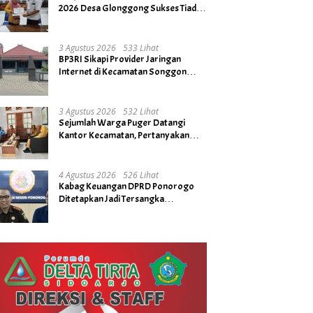
2026 Desa Glonggong Sukses Tiada
Kendala
3 Agustus 2026
533 Lihat
BP3RI Sikapi Provider Jaringan
Internet di Kecamatan Songgon
Kabupaten Banyuwangi
3 Agustus 2026
532 Lihat
Sejumlah Warga Puger Datangi
Kantor Kecamatan, Pertanyakan
Rencana Tidak Digelarnya Upacara
HUT RI ke- 81
4 Agustus 2026
526 Lihat
Kabag Keuangan DPRD Ponorogo
Ditetapkan Jadi Tersangka
Kejaksaan, Diduga Terima Fee 30%