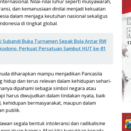
internasional. Nilai-nilai luhur seperti musyawarah,
ransi, dan kemanusiaan dinilai menjadi kekuatan
sia dalam menjaga keutuhan nasional sekaligus
donesia di tingkat global.
i Subandi Buka Turnamen Sepak Bola Antar RW
kodono, Perkuat Persatuan Sambut HUT ke-81
i muda diharapkan mampu menjadikan Pancasila
g hidup dan terus relevan dalam kehidupan sehari-
k hanya dipahami sebagai simbol negara atau
api harus diwujudkan dalam tindakan nyata, baik
al, kehidupan bermasyarakat, maupun dalam
n publik.
lawan segala bentuk intoleransi dan radikalisme
persatuan bangsa. Mari kita tunjukkan kepada