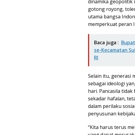
dinamika geopolitik 
gotong royong, tole
utama bangsa Indone
memperkuat peran In
Baca juga :
Bupat
se-Kecamatan Su
RI
Selain itu, generas
sebagai ideologi yan
hari. Pancasila tida
sekadar hafalan, tet
dalam perilaku sosi
penyusunan kebijaka
“Kita harus terus me
yang dapat merusak 