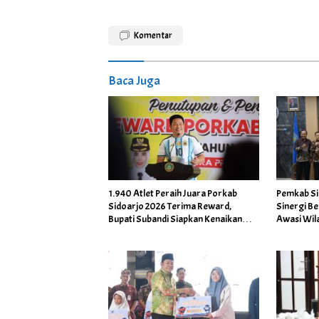
Komentar
Baca Juga
1.940 Atlet Peraih Juara Porkab
Pemkab Si
Sidoarjo 2026 Terima Reward,
Sinergi B
Bupati Subandi Siapkan Kenaikan
Awasi Wil
Bonus Porprov Jatim hingga Rp60
Daerah R
Juta