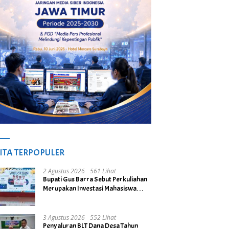
ITA TERPOPULER
2 Agustus 2026
561 Lihat
Bupati Gus Barra Sebut Perkuliahan
Merupakan Investasi Mahasiswa
untuk Menuju Gerbang Kesuksesan
di Masa Depan
3 Agustus 2026
552 Lihat
Penyaluran BLT Dana Desa Tahun