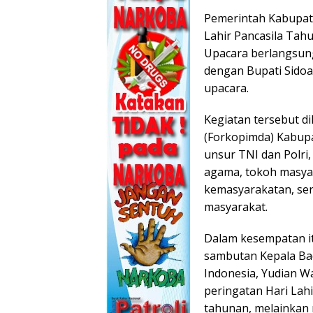
Pemerintah Kabupat
Lahir Pancasila Tahu
Upacara berlangsun
dengan Bupati Sidoa
upacara.
Kegiatan tersebut d
(Forkopimda) Kabupa
unsur TNI dan Polri
agama, tokoh masyar
kemasyarakatan, ser
masyarakat.
Dalam kesempatan it
sambutan Kepala Bad
Indonesia, Yudian 
peringatan Hari Lah
tahunan, melainka