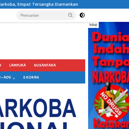
Diamankan
Satpam SMAN 1 Rogojampi Bantu Amankan Te
tutup
H
LAMPURA
NUSANTARA
 – ADV
E-KORAN