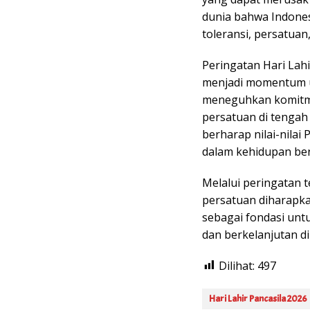
dunia bahwa Indones
toleransi, persatuan,
Peringatan Hari Lah
menjadi momentum 
meneguhkan komitme
persatuan di tenga
berharap nilai-nilai
dalam kehidupan be
Melalui peringatan 
persatuan diharapk
sebagai fondasi unt
dan berkelanjutan di
Dilihat:
497
Hari Lahir Pancasila 2026