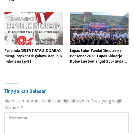
Medika
Perumda DELTA TIRTA SIDOARJO
Lepas Balon Tandai Dimulainya
mengucapkan Dirgahayu Republik
Porsenap 2026, Lapas Sidoarjo
Indonesia ke-81
Kobarkan Semangat Sportivitas
dan Kebersamaan
Tinggalkan Balasan
Alamat email Anda tidak akan dipublikasikan.
Ruas yang wajib
ditandai
*