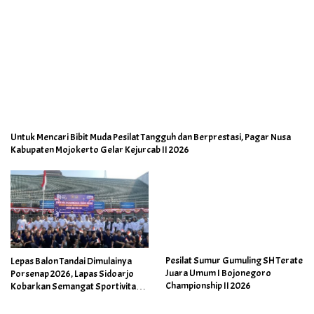
Untuk Mencari Bibit Muda Pesilat Tangguh dan Berprestasi, Pagar Nusa
Kabupaten Mojokerto Gelar Kejurcab II 2026
Pesilat Sumur Gumuling SH Terate
Lepas Balon Tandai Dimulainya
Juara Umum I Bojonegoro
Porsenap 2026, Lapas Sidoarjo
Championship II 2026
Kobarkan Semangat Sportivitas
dan Kebersamaan