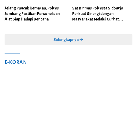
Jelang Puncak Kemarau, Polres
Sat Binmas Polresta Sidoarjo
Jombang Pastikan Personel dan
Perkuat Sinergi dengan
Alat Siap Hadapi Bencana
Masyarakat Melalui Curhat
Kamtibmas
Selengkapnya
E-KORAN