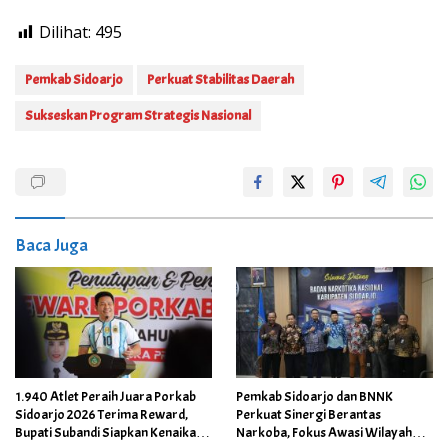
Dilihat:
495
Pemkab Sidoarjo
Perkuat Stabilitas Daerah
Sukseskan Program Strategis Nasional
Baca Juga
1.940 Atlet Peraih Juara Porkab
Pemkab Sidoarjo dan BNNK
Sidoarjo 2026 Terima Reward,
Perkuat Sinergi Berantas
Bupati Subandi Siapkan Kenaikan
Narkoba, Fokus Awasi Wilayah