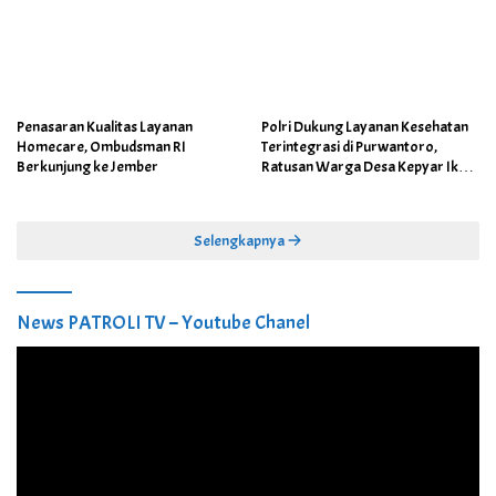
Penasaran Kualitas Layanan
Polri Dukung Layanan Kesehatan
Homecare, Ombudsman RI
Terintegrasi di Purwantoro,
Berkunjung ke Jember
Ratusan Warga Desa Kepyar Ikuti
Skrining Penyakit Gratis
Selengkapnya
News PATROLI TV – Youtube Chanel
Pemutar
Video