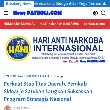
Langsung
 Australia Diduga Gelar Yoga Retreat dan Menjadi Instruktur Me
Breaking News
ke
konten
HUKUM dan KRIMINAL
POLITIK dan PEMERINTAHAN
Berita Nasional
POLITIK dan PEMERINTAHAN
,
Sidoarjo
Perkuat Stabilitas Daerah, Pemkab
Sidoarjo Satukan Langkah Sukseskan
Program Strategis Nasional
Agus Sutopo