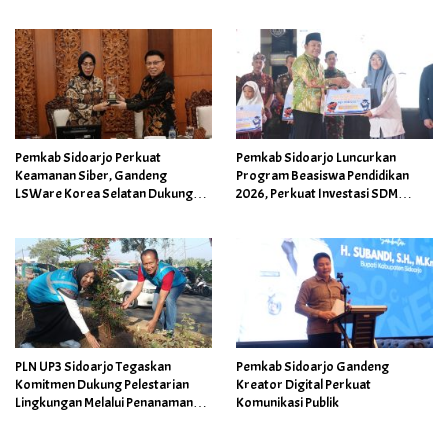
Bonus Porprov Jatim hingga Rp60
Perbatasan dan Daerah Rawan
Juta
Pemkab Sidoarjo Perkuat
Pemkab Sidoarjo Luncurkan
Keamanan Siber, Gandeng
Program Beasiswa Pendidikan
LSWare Korea Selatan Dukung
2026, Perkuat Investasi SDM
Transformasi Digital
Unggul
PLN UP3 Sidoarjo Tegaskan
Pemkab Sidoarjo Gandeng
Komitmen Dukung Pelestarian
Kreator Digital Perkuat
Lingkungan Melalui Penanaman
Komunikasi Publik
644 Pohon Bersama Pemkab
Sidoarjo