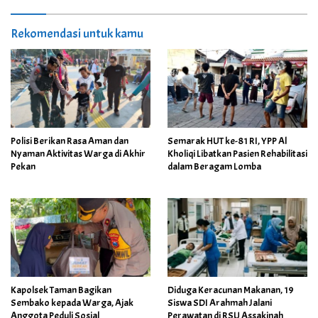
Rekomendasi untuk kamu
Polisi Berikan Rasa Aman dan
Semarak HUT ke-81 RI, YPP Al
Nyaman Aktivitas Warga di Akhir
Kholiqi Libatkan Pasien Rehabilitasi
Pekan
dalam Beragam Lomba
Kapolsek Taman Bagikan
Diduga Keracunan Makanan, 19
Sembako kepada Warga, Ajak
Siswa SDI Arahmah Jalani
Anggota Peduli Sosial
Perawatan di RSU Assakinah