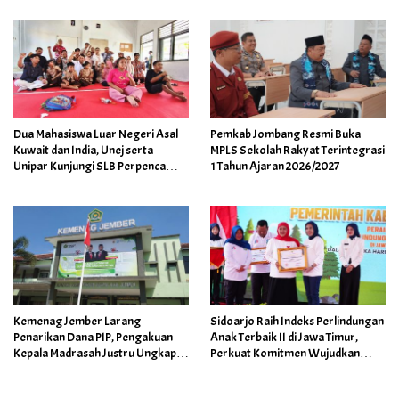
Insan Unggul
Kemiskinan
Dua Mahasiswa Luar Negeri Asal
Pemkab Jombang Resmi Buka
Kuwait dan India, Unej serta
MPLS Sekolah Rakyat Terintegrasi
Unipar Kunjungi SLB Perpenca
1 Tahun Ajaran 2026/2027
Wuluhan
Kemenag Jember Larang
Sidoarjo Raih Indeks Perlindungan
Penarikan Dana PIP, Pengakuan
Anak Terbaik II di Jawa Timur,
Kepala Madrasah Justru Ungkap
Perkuat Komitmen Wujudkan
Praktik Berbeda
Ruang Aman bagi Anak