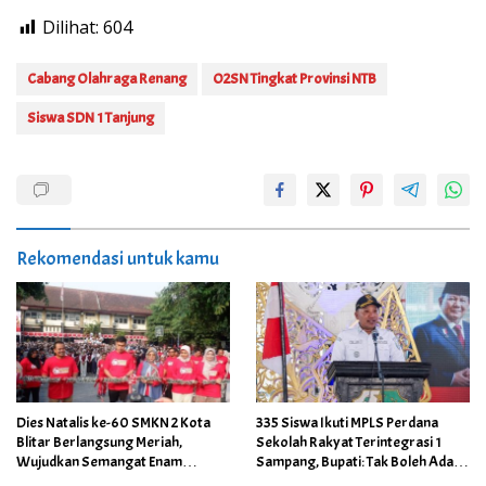
Dilihat:
604
Cabang Olahraga Renang
O2SN Tingkat Provinsi NTB
Siswa SDN 1 Tanjung
Rekomendasi untuk kamu
Dies Natalis ke-60 SMKN 2 Kota
335 Siswa Ikuti MPLS Perdana
Blitar Berlangsung Meriah,
Sekolah Rakyat Terintegrasi 1
Wujudkan Semangat Enam
Sampang, Bupati: Tak Boleh Ada
Dekade Berkarya Membangun
Anak Putus Sekolah Karena