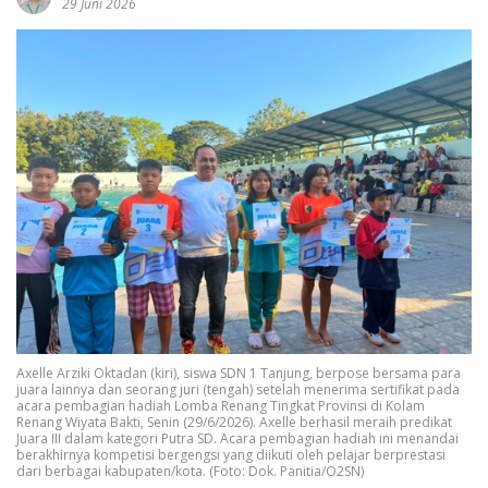
29 Juni 2026
Axelle Arziki Oktadan (kiri), siswa SDN 1 Tanjung, berpose bersama para
juara lainnya dan seorang juri (tengah) setelah menerima sertifikat pada
acara pembagian hadiah Lomba Renang Tingkat Provinsi di Kolam
Renang Wiyata Bakti, Senin (29/6/2026). Axelle berhasil meraih predikat
Juara III dalam kategori Putra SD. Acara pembagian hadiah ini menandai
berakhirnya kompetisi bergengsi yang diikuti oleh pelajar berprestasi
dari berbagai kabupaten/kota. (Foto: Dok. Panitia/O2SN)