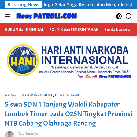
Langsung
ga Retreat dan Menjadi Instruktur Meditasi
Breaking News
Satresnark
ke
konten
HUKUM dan KRIMINAL
POLITIK dan PEMERINTAHAN
Berita Nasional
NUSA TENGGARA BARAT
,
PENDIDIKAN
Siswa SDN 1 Tanjung Wakili Kabupaten
Lombok Timur pada O2SN Tingkat Provinsi
NTB Cabang Olahraga Renang
Ony Sanjaya