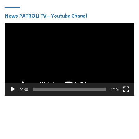
News PATROLI TV – Youtube Chanel
Pemutar
Video
00:00
17:04