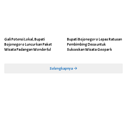
Gali Potensi Lokal, Bupati
Bupati Bojonegoro Lepas Ratusan
Bojonegoro Luncurkan Paket
Pembimbing Desa untuk
Wisata Padangan Wonderful
Sukseskan Wisata Geopark
Selengkapnya