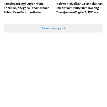
Pembinaan Lingkungan Hidup,
Relawan TIK Blitar Gelar Pelatihan
Kodim Bojonegoro Tanam Ribuan
Infrastruktur Internet, Dorong
Pohon Kayu Putih dan Balsa
Transformasi Digital BUMDesa
dan Pemerintahan Desa
Selengkapnya