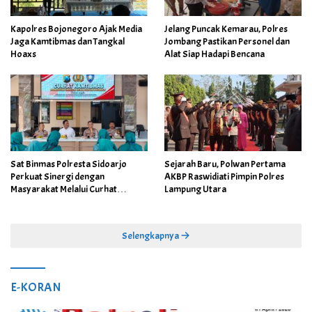
Kapolres Bojonegoro Ajak Media
Jelang Puncak Kemarau, Polres
Jaga Kamtibmas dan Tangkal
Jombang Pastikan Personel dan
Hoaxs
Alat Siap Hadapi Bencana
Sat Binmas Polresta Sidoarjo
Sejarah Baru, Polwan Pertama
Perkuat Sinergi dengan
AKBP Raswidiati Pimpin Polres
Masyarakat Melalui Curhat
Lampung Utara
Kamtibmas
Selengkapnya
E-KORAN