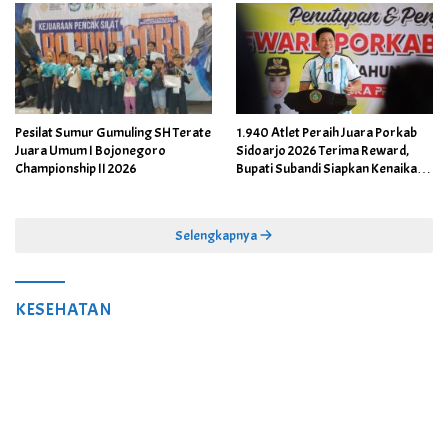
Pesilat Sumur Gumuling SH Terate
1.940 Atlet Peraih Juara Porkab
Juara Umum I Bojonegoro
Sidoarjo 2026 Terima Reward,
Championship II 2026
Bupati Subandi Siapkan Kenaikan
Bonus Porprov Jatim hingga Rp60
Juta
Selengkapnya
KESEHATAN