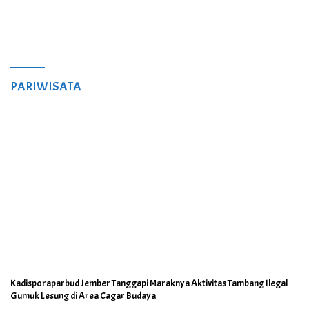
PARIWISATA
Kadisporaparbud Jember Tanggapi Maraknya Aktivitas Tambang Ilegal
Gumuk Lesung di Area Cagar Budaya