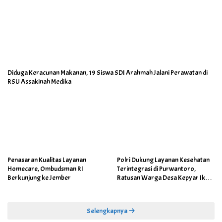
Diduga Keracunan Makanan, 19 Siswa SDI Arahmah Jalani Perawatan di
RSU Assakinah Medika
Penasaran Kualitas Layanan
Polri Dukung Layanan Kesehatan
Homecare, Ombudsman RI
Terintegrasi di Purwantoro,
Berkunjung ke Jember
Ratusan Warga Desa Kepyar Ikuti
Skrining Penyakit Gratis
Selengkapnya