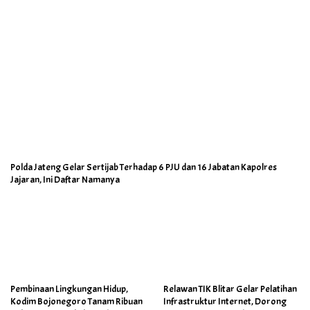
Polda Jateng Gelar Sertijab Terhadap 6 PJU dan 16 Jabatan Kapolres
Jajaran, Ini Daftar Namanya
Pembinaan Lingkungan Hidup,
Relawan TIK Blitar Gelar Pelatihan
Kodim Bojonegoro Tanam Ribuan
Infrastruktur Internet, Dorong