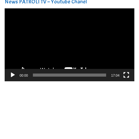
News PATROLI TV – Youtube Chanel
Pemutar
Video
00:00
17:04