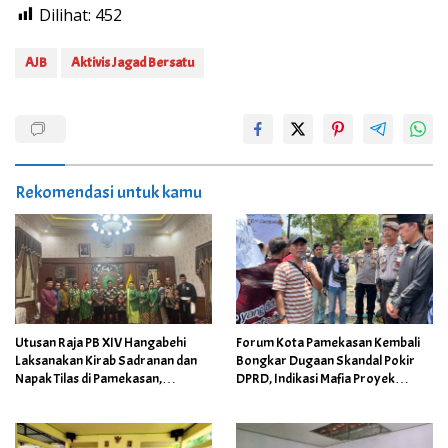
Dilihat:
452
AJB
Aktivis Jagad Bersatu
Rekomendasi untuk kamu
Utusan Raja PB XIV Hangabehi
Forum Kota Pamekasan Kembali
Laksanakan Kirab Sadranan dan
Bongkar Dugaan Skandal Pokir
Napak Tilas di Pamekasan,
DPRD, Indikasi Mafia Proyek
Tegaskan Ikatan Dinasti
Mencuat
Surakarta – Madura