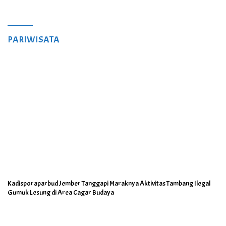
PARIWISATA
Kadisporaparbud Jember Tanggapi Maraknya Aktivitas Tambang Ilegal
Gumuk Lesung di Area Cagar Budaya