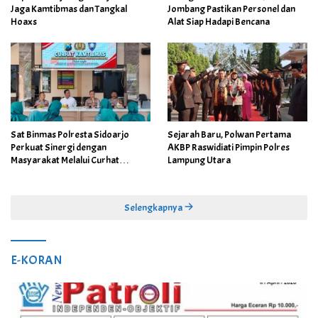
Jaga Kamtibmas dan Tangkal
Jombang Pastikan Personel dan
Hoaxs
Alat Siap Hadapi Bencana
Sat Binmas Polresta Sidoarjo
Sejarah Baru, Polwan Pertama
Perkuat Sinergi dengan
AKBP Raswidiati Pimpin Polres
Masyarakat Melalui Curhat
Lampung Utara
Kamtibmas
Selengkapnya
E-KORAN