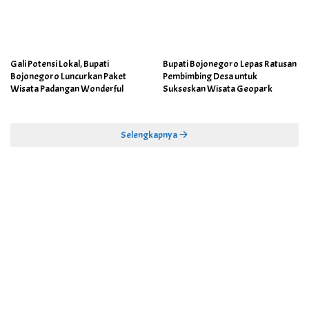
Gali Potensi Lokal, Bupati
Bupati Bojonegoro Lepas Ratusan
Bojonegoro Luncurkan Paket
Pembimbing Desa untuk
Wisata Padangan Wonderful
Sukseskan Wisata Geopark
Selengkapnya