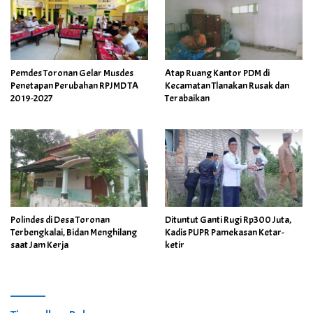
Pemdes Toronan Gelar Musdes
Atap Ruang Kantor PDM di
Penetapan Perubahan RPJMD TA
Kecamatan Tlanakan Rusak dan
2019-2027
Terabaikan
Polindes di Desa Toronan
Dituntut Ganti Rugi Rp300 Juta,
Terbengkalai, Bidan Menghilang
Kadis PUPR Pamekasan Ketar-
saat Jam Kerja
ketir