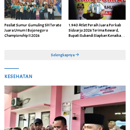
Pesilat Sumur Gumuling SH Terate
1.940 Atlet Peraih Juara Porkab
Juara Umum I Bojonegoro
Sidoarjo 2026 Terima Reward,
Championship II 2026
Bupati Subandi Siapkan Kenaikan
Bonus Porprov Jatim hingga Rp60
Juta
Selengkapnya
KESEHATAN