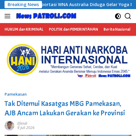
Langsung
tralia Diduga Gelar Yoga Retreat dan Menjadi Instruktur Medit
Breaking News
ke
konten
HUKUM dan KRIMINAL
POLITIK dan PEMERINTAHAN
Berita Nasional
Pamekasan
Tak Ditemui Kasatgas MBG Pamekasan,
AJB Ancam Lakukan Gerakan ke Provinsi
Efendi
9 Juli 2026