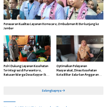
Penasaran Kualitas Layanan Homecare, Ombudsman RI Berkunjung ke
Jember
Polri Dukung Layanan Kesehatan
Optimalkan Pelayanan
Terintegrasi di Purwantoro,
Masyarakat, Dinas Kesehatan
Ratusan Warga Desa Kepyar Ikuti
Kota Blitar Salurkan Anggaran
Skrining Penyakit Gratis
DBBCHT Tahun 2026 untuk
Penguatan Puskesmas Kecamatan
Selengkapnya