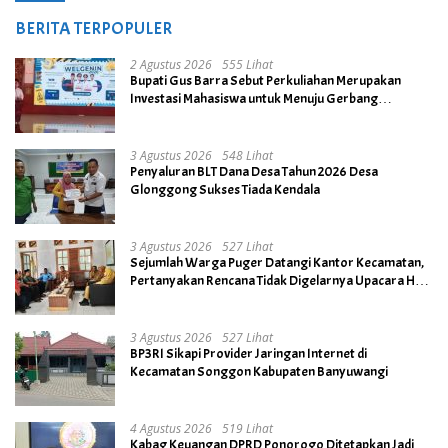
BERITA TERPOPULER
2 Agustus 2026
555 Lihat
Bupati Gus Barra Sebut Perkuliahan Merupakan
Investasi Mahasiswa untuk Menuju Gerbang
Kesuksesan di Masa Depan
3 Agustus 2026
548 Lihat
Penyaluran BLT Dana Desa Tahun 2026 Desa
Glonggong Sukses Tiada Kendala
3 Agustus 2026
527 Lihat
Sejumlah Warga Puger Datangi Kantor Kecamatan,
Pertanyakan Rencana Tidak Digelarnya Upacara HUT
RI ke- 81
3 Agustus 2026
527 Lihat
BP3RI Sikapi Provider Jaringan Internet di
Kecamatan Songgon Kabupaten Banyuwangi
4 Agustus 2026
519 Lihat
Kabag Keuangan DPRD Ponorogo Ditetapkan Jadi